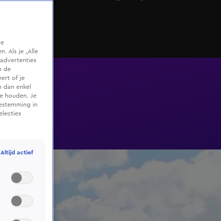
zaterdag.
te
 Als je „Alle
advertenties
m de
ert of je
n dan enkel
te houden. Je
oestemming in
electies
Altijd actief