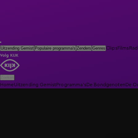
Clips
Films
Rad
Uitzending Gemist
Populaire programma's
Zenders
Genres
Volg KIJK
Zoeken
Home
Uitzending Gemist
Programma's
De Bondgenoten
De O