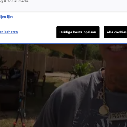
ng & Social media
jen lijst
en beheren
Huidige keuze opslaan
Alle cookie