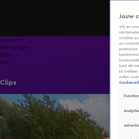
Jouw c
Wij en on
verzamelen
cookies ac
Overzicht
en content
Afleveringen
prestaties
Clips
toestemmin
functionel
Info
kunt dit m
te trekken
zullen ove
Clips
Cookieverk
Function
1:14
Analytis
Adverti