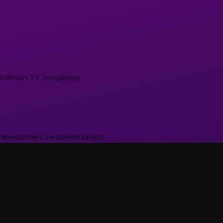
io
Smart TV inlog
Shop
ranjezomer
Livestreams
Shop