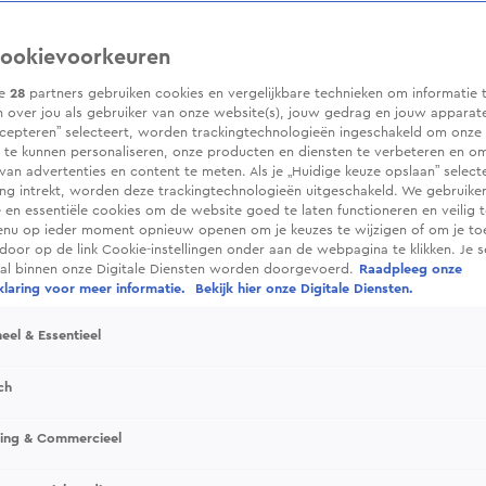
ookievoorkeuren
ze
28
partners gebruiken cookies en vergelijkbare technieken om informatie 
 over jou als gebruiker van onze website(s), jouw gedrag en jouw apparaten.
cepteren” selecteert, worden trackingtechnologieën ingeschakeld om onze 
 te kunnen personaliseren, onze producten en diensten te verbeteren en o
 van advertenties en content te meten. Als je „Huidige keuze opslaan” selecte
g intrekt, worden deze trackingtechnologieën uitgeschakeld. We gebruike
e en essentiële cookies om de website goed te laten functioneren en veilig 
enu op ieder moment opnieuw openen om je keuzes te wijzigen of om je t
 door op de link Cookie-instellingen onder aan de webpagina te klikken. Je s
ral binnen onze Digitale Diensten worden doorgevoerd.
Raadpleeg onze
laring voor meer informatie.
Bekijk hier onze Digitale Diensten.
eel & Essentieel
ch
sing & Commercieel