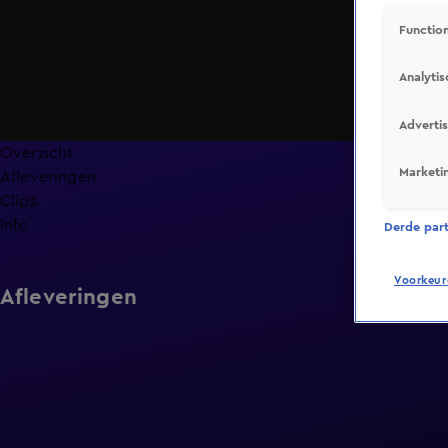
Function
Analytis
Adverti
Overzicht
Marketi
Afleveringen
Clips
Info
Derde parti
Voorkeur
Afleveringen