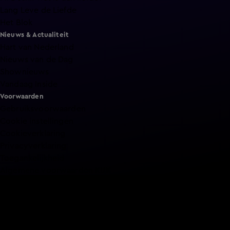
Lang Leve de Liefde
Het Blok
Nieuws & Actualiteit
Hart van Nederland
Nieuws van de Dag
Shownieuws
Vandaag Inside
Voorwaarden
Gebruiksvoorwaarden
Cookie instellingen
Cookieverklaring
Privacyverklaring
Toegankelijkheid
Algemene voorwaarden KIJK
Service & Contact
Aanmelden voor een programma
Acties
Adverteren