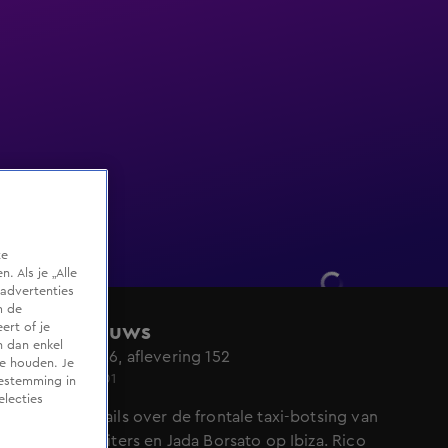
te
 Als je „Alle
advertenties
m de
ert of je
Shownieuws
n dan enkel
Seizoen 2026, aflevering 152
te houden. Je
Ma 1 juni, 23:01
oestemming in
electies
Nieuwe details over de frontale taxi-botsing van
Leontine Ruiters en Jada Borsato op Ibiza. Rico