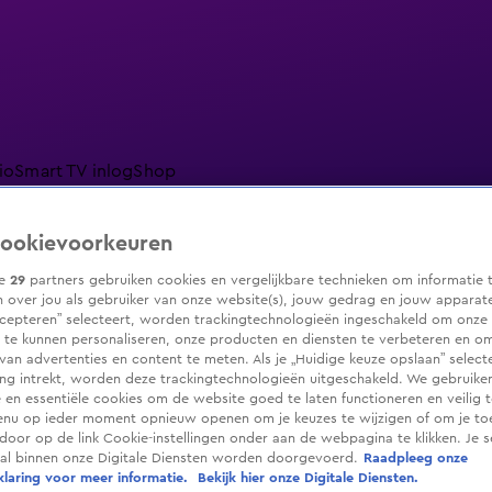
io
Smart TV inlog
Shop
ookievoorkeuren
ze
29
partners gebruiken cookies en vergelijkbare technieken om informatie 
 over jou als gebruiker van onze website(s), jouw gedrag en jouw apparaten.
ranjezomer
Livestreams
Shop
cepteren” selecteert, worden trackingtechnologieën ingeschakeld om onze 
 te kunnen personaliseren, onze producten en diensten te verbeteren en o
 van advertenties en content te meten. Als je „Huidige keuze opslaan” selecte
g intrekt, worden deze trackingtechnologieën uitgeschakeld. We gebruike
e en essentiële cookies om de website goed te laten functioneren en veilig 
enu op ieder moment opnieuw openen om je keuzes te wijzigen of om je t
 door op de link Cookie-instellingen onder aan de webpagina te klikken. Je s
ral binnen onze Digitale Diensten worden doorgevoerd.
Raadpleeg onze
laring voor meer informatie.
Bekijk hier onze Digitale Diensten.