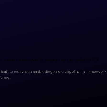
et laatste nieuws over de programma’s en series op KIJK.
 laatste nieuws en aanbiedingen die wijzelf of in samenwerki
laring
.