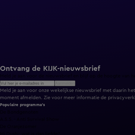
Ontvang de KIJK-nieuwsbrief
Meld je aan voor de nieuwsbrief en blijf op de hoogte van h
Aanmelden
Meld je aan voor onze wekelijkse nieuwsbrief met daarin het
moment afmelden. Zie voor meer informatie de
privacyverk
Populaire programma's
De Bondgenoten
A.S.S. - Anti Survival Show
De Oranjezomer
Mi Dushi: wat is dan liefde?