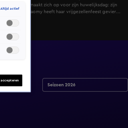
Verhoeven maakt zich op voor zijn huwelijksdag: zijn
Altijd actief
verloofde Naomy heeft haar vrijgezellenfeest gevierd.
Ergernis bij de Suzan & Freek concerten vanwege 1
bepaald woord. En bij ons te gast: Jeroen van der
Boom. Zo'n 2 weken voor het Toppers-spektakel
losbarst, komt hij zelf met nieuwe muziek.
s accepteren
Seizoen 2026