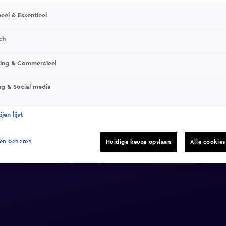
eel & Essentieel
ch
sing & Commercieel
ng & Social media
jen lijst
en beheren
Huidige keuze opslaan
Alle cookie