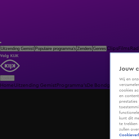
Clips
Films
Rad
Uitzending Gemist
Populaire programma's
Zenders
Genres
Volg KIJK
Jouw c
Zoeken
Wij en on
verzamelen
Home
Uitzending Gemist
Programma's
De Bondgenoten
De O
cookies ac
en content
prestaties
toestemmin
functionel
kunt dit m
te trekken
zullen ove
Cookieverk