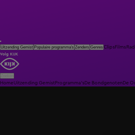
Clips
Films
Rad
Uitzending Gemist
Populaire programma's
Zenders
Genres
Volg KIJK
Zoeken
Home
Uitzending Gemist
Programma's
De Bondgenoten
De O