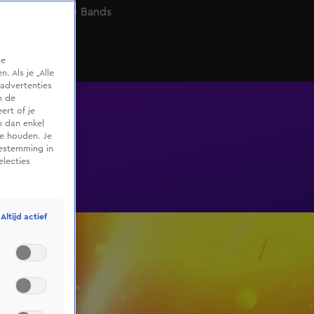
Battle of the Bands
te
 Als je „Alle
advertenties
m de
ert of je
n dan enkel
te houden. Je
oestemming in
electies
Altijd actief