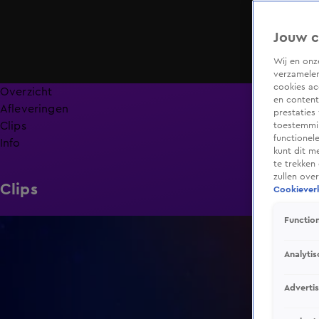
Jouw c
Wij en on
verzamelen
cookies ac
Overzicht
en content
Afleveringen
prestaties
Clips
toestemmin
functionel
Info
kunt dit m
te trekken
zullen ove
Clips
Cookieverk
Function
2:38
Analytis
Adverti