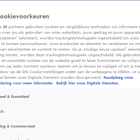
ookievoorkeuren
ze
29
partners gebruiken cookies en vergelijkbare technieken om informatie 
 over jou als gebruiker van onze website(s), jouw gedrag en jouw apparaten.
cepteren” selecteert, worden trackingtechnologieën ingeschakeld om onze 
 te kunnen personaliseren, onze producten en diensten te verbeteren en o
 van advertenties en content te meten. Als je „Huidige keuze opslaan” selecte
g intrekt, worden deze trackingtechnologieën uitgeschakeld. We gebruike
e en essentiële cookies om de website goed te laten functioneren en veilig 
enu op ieder moment opnieuw openen om je keuzes te wijzigen of om je t
 door op de link Cookie-instellingen onder aan de webpagina te klikken. Je s
ral binnen onze Digitale Diensten worden doorgevoerd.
Raadpleeg onze
laring voor meer informatie.
Bekijk hier onze Digitale Diensten.
eel & Essentieel
ch
sing & Commercieel