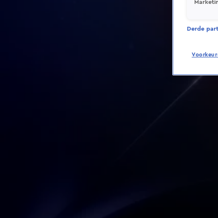
Marketi
Derde parti
Voorkeur