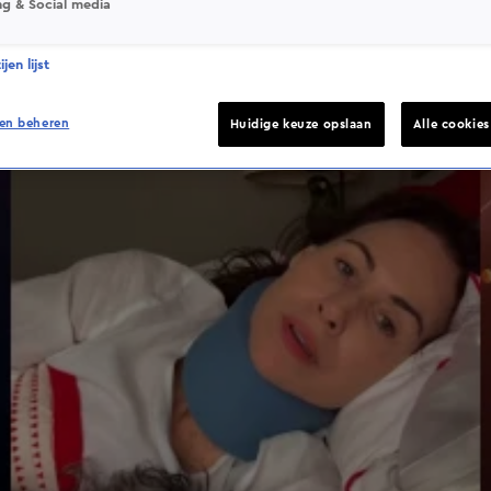
ng & Social media
jen lijst
en beheren
Huidige keuze opslaan
Alle cookie