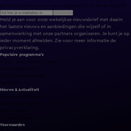
het laatste nieuws over de programma’s en series op KIJK.
Aanmelden
Meld je aan voor onze wekelijkse nieuwsbrief met daarin
het laatste nieuws en aanbiedingen die wijzelf of in
samenwerking met onze partners organiseren. Je kunt je op
ieder moment afmelden. Zie voor meer informatie de
privacyverklaring
.
Populaire programma's
A.S.S. - Anti Survival Show
De Bondgenoten
Lang Leve de Liefde
Het Blok
Nieuws & Actualiteit
Hart van Nederland
Nieuws van de Dag
Shownieuws
Vandaag Inside
Voorwaarden