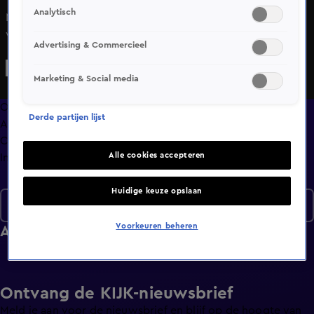
Analytisch
Mart Hoogkamer praat voor het eerst op camera over zijn
vader, die is opgepakt bij een grote politie-actie.
Advertising & Commercieel
Schokkend nieuws uit Frankrijk: Patrick Bruel is
gearresteerd in een grote zedenzaak. Gwen van Poorten
Marketing & Social media
heeft nieuws voor mensen die dringend een huis zoeken.
Overzicht
Derde partijen lijst
Afleveringen
Clips
Alle cookies accepteren
Info
Huidige keuze opslaan
Seizoen 2026
Voorkeuren beheren
Afleveringen
Ontvang de KIJK-nieuwsbrief
Meld je aan voor de nieuwsbrief en blijf op de hoogte van