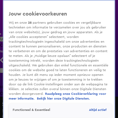
Jouw cookievoorkeuren
Wij en onze
28
partners gebruiken cookies en vergelijkbare
technieken om informatie te verzamelen over jou als gebruiker
van onze website(s), jouw gedrag en jouw apparaten. Als je
„Alle cookies accepteren” selecteert, worden
Uitzending Gemist
Populaire programma's
Zenders
Genres
trackingtechnologieën ingeschakeld om onze advertenties en
Clips
Films
Radio
Smart TV inlog
Shop
content te kunnen personaliseren, onze producten en diensten
te verbeteren en om de prestaties van advertenties en content
Volg KIJK
te meten. Als je „Huidige keuze opslaan” selecteert of je
toestemming intrekt, worden deze trackingtechnologieën
uitgeschakeld. We gebruiken dan enkel functionele en essentiële
Zoeken
cookies om de website goed te laten functioneren en veilig te
houden. Je kunt dit menu op ieder moment opnieuw openen
om je keuzes te wijzigen of om je toestemming in te trekken
door op de link Cookie-instellingen onder aan de webpagina te
Home
Uitzending Gemist
Programma's
De Bondgenoten
De
klikken. Je selecties zullen overal binnen onze Digitale Diensten
Oranjezomer
Livestreams
Shop
worden doorgevoerd.
Raadpleeg onze Cookieverklaring voor
meer informatie.
Bekijk hier onze Digitale Diensten.
Shownieuws
Altijd actief
Functioneel & Essentieel
Seizoen 2026, aflevering 159
Ma 8 juni, 22:58