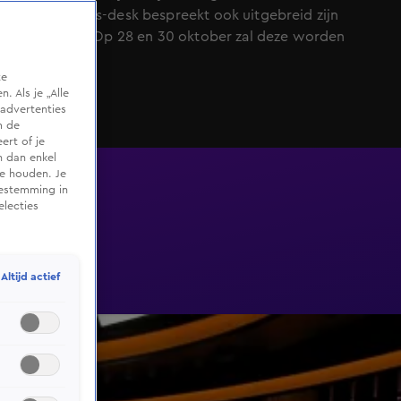
Shownieuws-desk bespreekt ook uitgebreid zijn
zedenzaak. Op 28 en 30 oktober zal deze worden
behandeld.
te
 Als je „Alle
advertenties
m de
ert of je
n dan enkel
te houden. Je
oestemming in
electies
Altijd actief