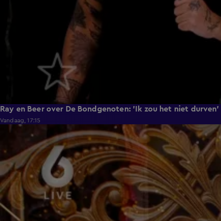
Ray en Beer over De Bondgenoten: 'Ik zou het niet durven'
Vandaag, 17:15
1:59