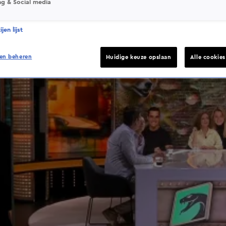
ng & Social media
jen lijst
en beheren
Huidige keuze opslaan
Alle cookie