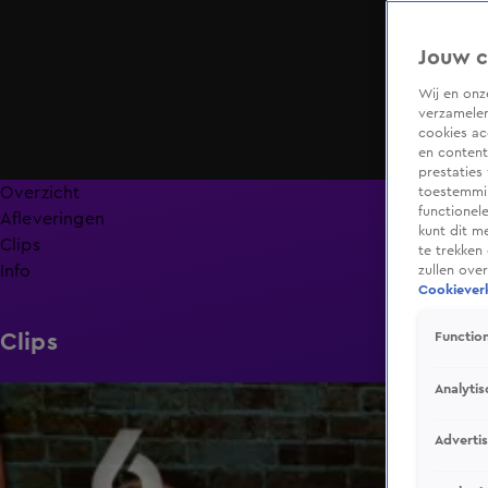
Jouw c
Wij en on
verzamelen
cookies ac
en content
prestaties
Overzicht
toestemmin
functionel
Afleveringen
kunt dit m
Clips
te trekken
Info
zullen ove
Cookieverk
Clips
Function
Analytis
1:45
Adverti