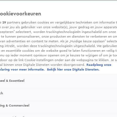
ookievoorkeuren
ze
29
partners gebruiken cookies en vergelijkbare technieken om informatie 
 over jou als gebruiker van onze website(s), jouw gedrag en jouw apparaten.
cepteren” selecteert, worden trackingtechnologieën ingeschakeld om onze 
 te kunnen personaliseren, onze producten en diensten te verbeteren en o
 van advertenties en content te meten. Als je „Huidige keuze opslaan” selecte
g intrekt, worden deze trackingtechnologieën uitgeschakeld. We gebruike
e en essentiële cookies om de website goed te laten functioneren en veilig 
enu op ieder moment opnieuw openen om je keuzes te wijzigen of om je t
 door op de link Cookie-instellingen onder aan de webpagina te klikken. Je s
ral binnen onze Digitale Diensten worden doorgevoerd.
Raadpleeg onze
laring voor meer informatie.
Bekijk hier onze Digitale Diensten.
eel & Essentieel
ch
sing & Commercieel