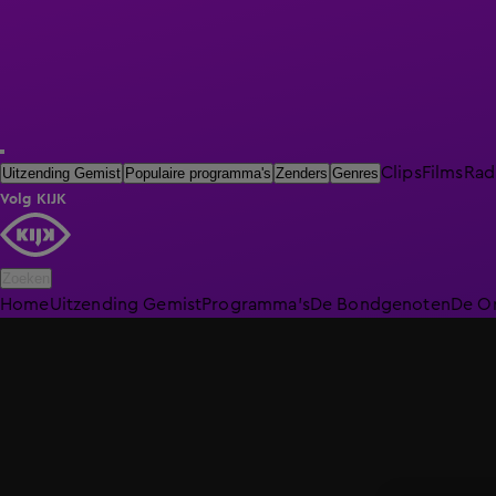
Clips
Films
Rad
Uitzending Gemist
Populaire programma's
Zenders
Genres
Volg KIJK
Zoeken
Home
Uitzending Gemist
Programma's
De Bondgenoten
De O