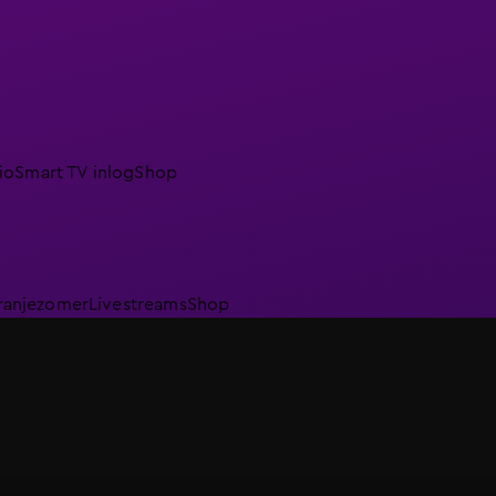
io
Smart TV inlog
Shop
ranjezomer
Livestreams
Shop