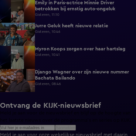
Emily in Paris-actrice Minnie Driver
2:38
betrokken bij ernstig auto-ongeluk
Gisteren, 11:10
Jurre Geluk heeft nieuwe relatie
1:12
Gisteren, 10:46
Myron Koops zorgen over haar hartslag
5:02
Gisteren, 10:41
Django Wagner over zijn nieuwe nummer
2:28
Bachata Bailando
Gisteren, 08:46
Ontvang de KIJK-nieuwsbrief
Meld je aan voor de nieuwsbrief en blijf op de hoogte van
het laatste nieuws over de programma’s en series op KIJK.
Aanmelden
Meld je aan voor onze wekelijkse nieuwsbrief met daarin