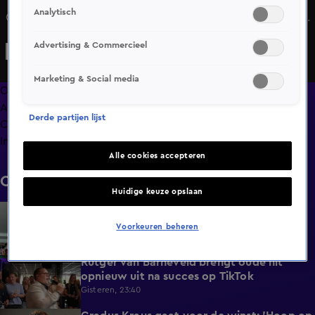
Analytisch
Om deze reden is Johan Derksen boos op Wilfred Genee...
Advertising & Commercieel
Marketing & Social media
Overzicht
Afleveringen
Derde partijen lijst
Clips
Info
Alle cookies accepteren
Clips
Huidige keuze opslaan
BN'ers reageren op overlijden Peter Faber
1:48
Gisteren, 23:41
Voorkeuren beheren
Rutger van Barneveld brengt oude hit
1:29
opnieuw uit na succes op TikTok
Gisteren, 23:40