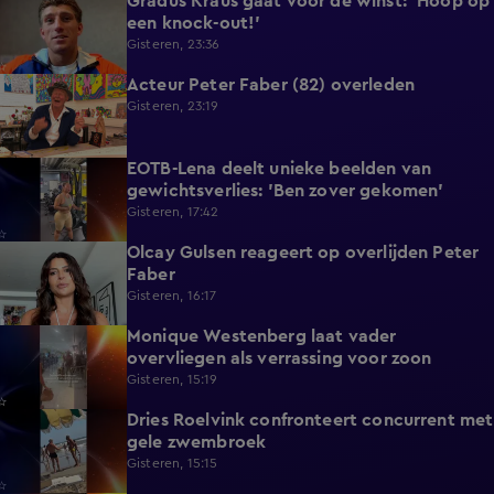
Gradus Kraus gaat voor de winst: 'Hoop op
1:11
een knock-out!'
Gisteren, 23:36
Acteur Peter Faber (82) overleden
2:11
Gisteren, 23:19
EOTB-Lena deelt unieke beelden van
0:13
gewichtsverlies: 'Ben zover gekomen'
Gisteren, 17:42
Olcay Gulsen reageert op overlijden Peter
1:29
Faber
Gisteren, 16:17
Monique Westenberg laat vader
0:43
overvliegen als verrassing voor zoon
Gisteren, 15:19
Dries Roelvink confronteert concurrent met
0:17
gele zwembroek
Gisteren, 15:15