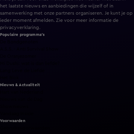
het laatste nieuws en aanbiedingen die wijzelf of in
samenwerking met onze partners organiseren. Je kunt je op
ieder moment afmelden. Zie voor meer informatie de
privacyverklaring
.
Populaire programma's
De Bondgenoten
A.S.S. - Anti Survival Show
De Oranjezomer
Mi Dushi: wat is dan liefde?
Lang Leve de Liefde
Het Blok
Nieuws & Actualiteit
Hart van Nederland
Nieuws van de Dag
Shownieuws
Vandaag Inside
Voorwaarden
Gebruiksvoorwaarden