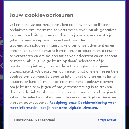
Jouw cookievoorkeuren
Wij en onze
29
partners gebruiken cookies en vergelijkbare
technieken om informatie te verzamelen over jou als gebruiker
van onze website(s), jouw gedrag en jouw apparaten. Als je
„Alle cookies accepteren” selecteert, worden
Uitzending Gemist
Populaire programma's
Zenders
Genres
trackingtechnologieën ingeschakeld om onze advertenties en
Clips
Films
Radio
Smart TV inlog
Shop
content te kunnen personaliseren, onze producten en diensten
te verbeteren en om de prestaties van advertenties en content
Volg KIJK
te meten. Als je „Huidige keuze opslaan” selecteert of je
toestemming intrekt, worden deze trackingtechnologieën
uitgeschakeld. We gebruiken dan enkel functionele en essentiële
Zoeken
cookies om de website goed te laten functioneren en veilig te
houden. Je kunt dit menu op ieder moment opnieuw openen
om je keuzes te wijzigen of om je toestemming in te trekken
door op de link Cookie-instellingen onder aan de webpagina te
Home
Uitzending Gemist
Programma's
De Bondgenoten
De
klikken. Je selecties zullen overal binnen onze Digitale Diensten
Oranjezomer
Livestreams
Shop
worden doorgevoerd.
Raadpleeg onze Cookieverklaring voor
meer informatie.
Bekijk hier onze Digitale Diensten.
Shownieuws
Altijd actief
Functioneel & Essentieel
Johan Derksen boos op Wilfred Genee
20 jan 2025, 15:55