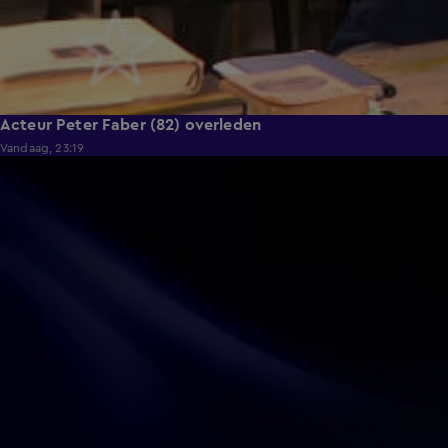
Acteur Peter Faber (82) overleden
Vandaag, 23:19
0:13