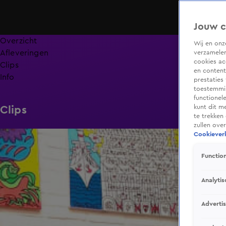
Jouw c
Overzicht
Wij en on
Afleveringen
verzamelen
cookies ac
Clips
en content
Info
prestaties
toestemmin
functionel
kunt dit m
Clips
te trekken
zullen ove
2:11
Cookieverk
Function
Analytis
Adverti