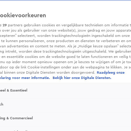
ookievoorkeuren
ze
29
partners gebruiken cookies en vergelijkbare technieken om informatie 
 over jou als gebruiker van onze website(s), jouw gedrag en jouw apparaten.
cepteren” selecteert, worden trackingtechnologieën ingeschakeld om onze 
 te kunnen personaliseren, onze producten en diensten te verbeteren en o
 van advertenties en content te meten. Als je „Huidige keuze opslaan” selecte
g intrekt, worden deze trackingtechnologieën uitgeschakeld. We gebruike
e en essentiële cookies om de website goed te laten functioneren en veilig 
enu op ieder moment opnieuw openen om je keuzes te wijzigen of om je t
 door op de link Cookie-instellingen onder aan de webpagina te klikken. Je s
ral binnen onze Digitale Diensten worden doorgevoerd.
Raadpleeg onze
laring voor meer informatie.
Bekijk hier onze Digitale Diensten.
eel & Essentieel
ch
sing & Commercieel