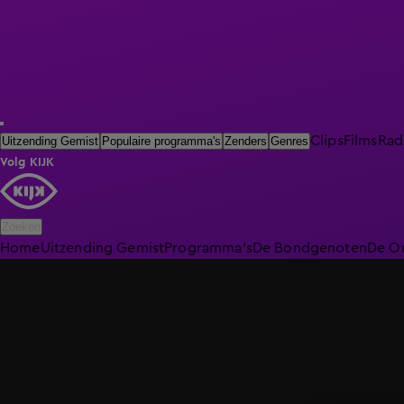
Clips
Films
Rad
Uitzending Gemist
Populaire programma's
Zenders
Genres
Volg KIJK
Zoeken
Home
Uitzending Gemist
Programma's
De Bondgenoten
De O