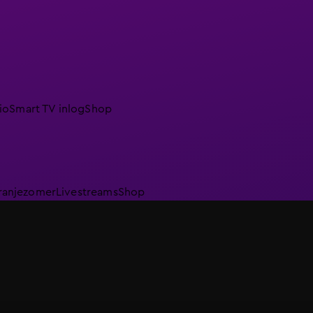
io
Smart TV inlog
Shop
ranjezomer
Livestreams
Shop