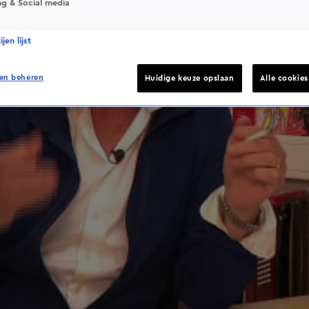
ng & Social media
jen lijst
en beheren
Huidige keuze opslaan
Alle cookie