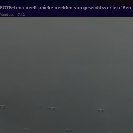
EOTB-Lena deelt unieke beelden van gewichtsverlies: 'Ben
Vandaag, 17:42
1:29