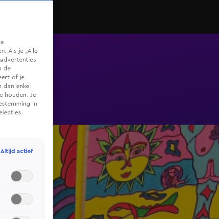
te
 Als je „Alle
advertenties
m de
ert of je
n dan enkel
te houden. Je
oestemming in
electies
Altijd actief