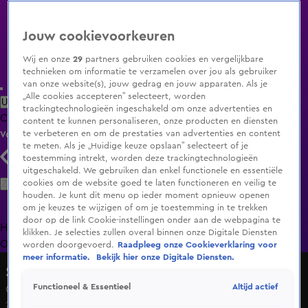
Jouw cookievoorkeuren
Wij en onze
29
partners gebruiken cookies en vergelijkbare
technieken om informatie te verzamelen over jou als gebruiker
van onze website(s), jouw gedrag en jouw apparaten. Als je
„Alle cookies accepteren” selecteert, worden
Uitzending Gemist
Populaire programma's
Zenders
Genres
trackingtechnologieën ingeschakeld om onze advertenties en
Clips
Films
Radio
Smart TV inlog
Shop
content te kunnen personaliseren, onze producten en diensten
te verbeteren en om de prestaties van advertenties en content
Volg KIJK
te meten. Als je „Huidige keuze opslaan” selecteert of je
toestemming intrekt, worden deze trackingtechnologieën
uitgeschakeld. We gebruiken dan enkel functionele en essentiële
Zoeken
cookies om de website goed te laten functioneren en veilig te
houden. Je kunt dit menu op ieder moment opnieuw openen
om je keuzes te wijzigen of om je toestemming in te trekken
door op de link Cookie-instellingen onder aan de webpagina te
Home
Uitzending Gemist
Programma's
De Bondgenoten
De
klikken. Je selecties zullen overal binnen onze Digitale Diensten
Oranjezomer
Livestreams
Shop
worden doorgevoerd.
Raadpleeg onze Cookieverklaring voor
meer informatie.
Bekijk hier onze Digitale Diensten.
Shownieuws
Altijd actief
Functioneel & Essentieel
Claude 'enorm vereerd' dat hij naar songfestival mag
20 dec 2024, 14:55