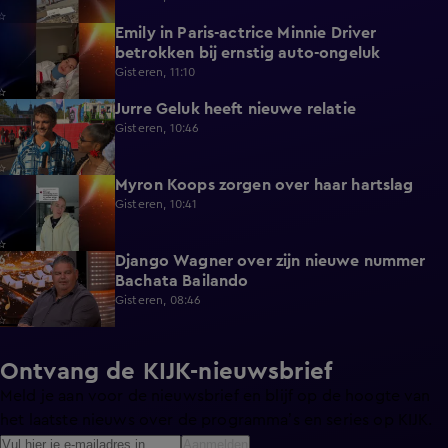
Emily in Paris-actrice Minnie Driver
2:38
betrokken bij ernstig auto-ongeluk
Gisteren, 11:10
Jurre Geluk heeft nieuwe relatie
1:12
Gisteren, 10:46
Myron Koops zorgen over haar hartslag
5:02
Gisteren, 10:41
Django Wagner over zijn nieuwe nummer
2:28
Bachata Bailando
Gisteren, 08:46
Ontvang de KIJK-nieuwsbrief
Meld je aan voor de nieuwsbrief en blijf op de hoogte van
het laatste nieuws over de programma’s en series op KIJK.
Aanmelden