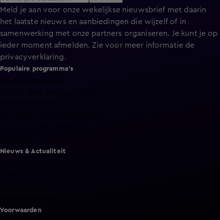
Meld je aan voor onze wekelijkse nieuwsbrief met daarin
het laatste nieuws en aanbiedingen die wijzelf of in
samenwerking met onze partners organiseren. Je kunt je op
ieder moment afmelden. Zie voor meer informatie de
privacyverklaring
.
Populaire programma's
De Bondgenoten
A.S.S. - Anti Survival Show
De Oranjezomer
Mi Dushi: wat is dan liefde?
Lang Leve de Liefde
Het Blok
Nieuws & Actualiteit
Hart van Nederland
Nieuws van de Dag
Shownieuws
Vandaag Inside
Voorwaarden