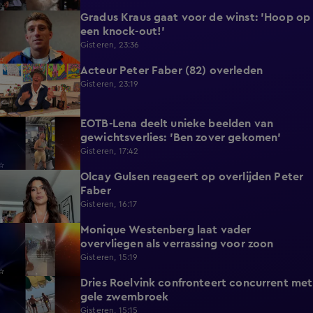
Gradus Kraus gaat voor de winst: 'Hoop op
1:11
een knock-out!'
Gisteren, 23:36
Acteur Peter Faber (82) overleden
2:11
Gisteren, 23:19
EOTB-Lena deelt unieke beelden van
0:13
gewichtsverlies: 'Ben zover gekomen'
Gisteren, 17:42
Olcay Gulsen reageert op overlijden Peter
1:29
Faber
Gisteren, 16:17
Monique Westenberg laat vader
0:43
overvliegen als verrassing voor zoon
Gisteren, 15:19
Dries Roelvink confronteert concurrent met
0:17
gele zwembroek
Gisteren, 15:15