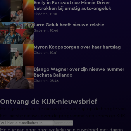
Emily in Paris-actrice Minnie Driver
2:38
betrokken bij ernstig auto-ongeluk
Gisteren, 11:10
Jurre Geluk heeft nieuwe relatie
1:12
Gisteren, 10:46
Myron Koops zorgen over haar hartslag
5:02
Gisteren, 10:41
Django Wagner over zijn nieuwe nummer
2:28
Bachata Bailando
Gisteren, 08:46
Ontvang de KIJK-nieuwsbrief
Meld je aan voor de nieuwsbrief en blijf op de hoogte van
het laatste nieuws over de programma’s en series op KIJK.
Aanmelden
Meld je aan voor onze wekelijkse nieuwsbrief met daarin