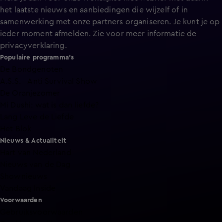
het laatste nieuws en aanbiedingen die wijzelf of in
samenwerking met onze partners organiseren. Je kunt je op
ieder moment afmelden. Zie voor meer informatie de
privacyverklaring
.
Populaire programma's
De Bondgenoten
A.S.S. - Anti Survival Show
De Oranjezomer
Mi Dushi: wat is dan liefde?
Lang Leve de Liefde
Het Blok
Nieuws & Actualiteit
Hart van Nederland
Nieuws van de Dag
Shownieuws
Vandaag Inside
Voorwaarden
Gebruiksvoorwaarden