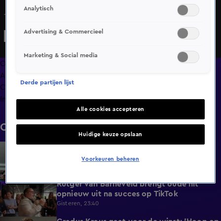
Analytisch
Jada Borsato doet oproep voor moeder
Advertising & Commercieel
Marketing & Social media
Overzicht
Afleveringen
Derde partijen lijst
Clips
Info
Alle cookies accepteren
Clips
Huidige keuze opslaan
BN'ers reageren op overlijden Peter Faber
1:48
Gisteren, 23:41
Voorkeuren beheren
Rutger van Barneveld brengt oude hit
1:29
opnieuw uit na succes op TikTok
Gisteren, 23:40