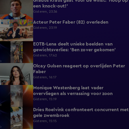
Gradus Kraus gaat voor de winst: 'Hoop op
1:11
een knock-out!'
Gisteren, 23:36
Acteur Peter Faber (82) overleden
2:11
Gisteren, 23:19
EOTB-Lena deelt unieke beelden van
0:13
gewichtsverlies: 'Ben zover gekomen'
Gisteren, 17:42
Olcay Gulsen reageert op overlijden Peter
1:29
Faber
Gisteren, 16:17
Monique Westenberg laat vader
0:43
overvliegen als verrassing voor zoon
Gisteren, 15:19
Dries Roelvink confronteert concurrent met
0:17
gele zwembroek
Gisteren, 15:15