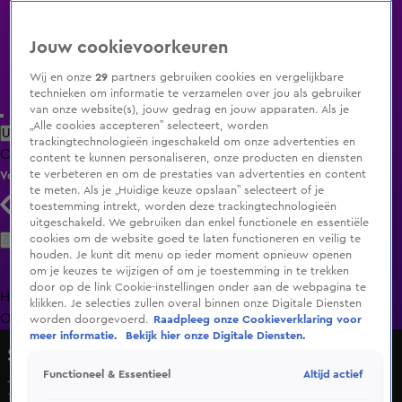
Jouw cookievoorkeuren
Wij en onze
29
partners gebruiken cookies en vergelijkbare
technieken om informatie te verzamelen over jou als gebruiker
van onze website(s), jouw gedrag en jouw apparaten. Als je
„Alle cookies accepteren” selecteert, worden
Uitzending Gemist
Populaire programma's
Zenders
Genres
trackingtechnologieën ingeschakeld om onze advertenties en
Clips
Films
Radio
Smart TV inlog
Shop
content te kunnen personaliseren, onze producten en diensten
te verbeteren en om de prestaties van advertenties en content
Volg KIJK
te meten. Als je „Huidige keuze opslaan” selecteert of je
toestemming intrekt, worden deze trackingtechnologieën
uitgeschakeld. We gebruiken dan enkel functionele en essentiële
Zoeken
cookies om de website goed te laten functioneren en veilig te
houden. Je kunt dit menu op ieder moment opnieuw openen
om je keuzes te wijzigen of om je toestemming in te trekken
door op de link Cookie-instellingen onder aan de webpagina te
Home
Uitzending Gemist
Programma's
De Bondgenoten
De
klikken. Je selecties zullen overal binnen onze Digitale Diensten
Oranjezomer
Livestreams
Shop
worden doorgevoerd.
Raadpleeg onze Cookieverklaring voor
meer informatie.
Bekijk hier onze Digitale Diensten.
Shownieuws
Altijd actief
Functioneel & Essentieel
Jada Borsato doet oproep voor moeder
16 mei 2025, 13:09