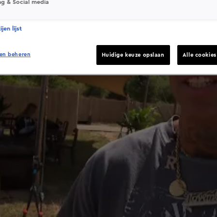
ng & Social media
jen lijst
en beheren
Huidige keuze opslaan
Alle cookie