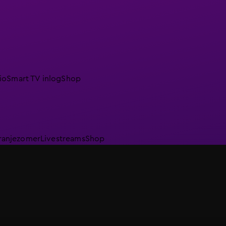
io
Smart TV inlog
Shop
ranjezomer
Livestreams
Shop