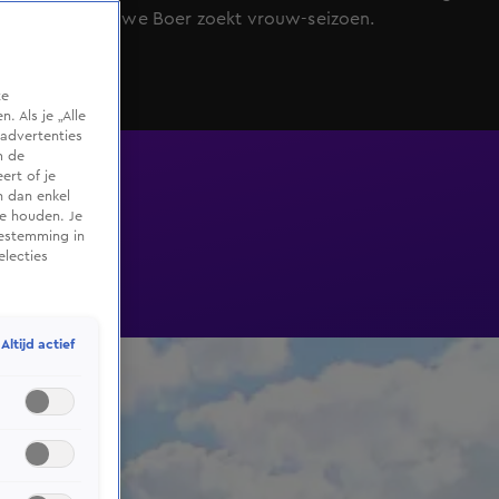
van het nieuwe Boer zoekt vrouw-seizoen.
te
 Als je „Alle
advertenties
m de
ert of je
n dan enkel
te houden. Je
oestemming in
electies
Altijd actief