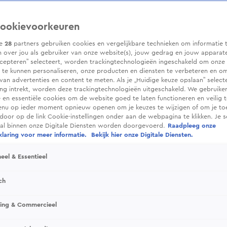
ookievoorkeuren
ze
28
partners gebruiken cookies en vergelijkbare technieken om informatie 
 over jou als gebruiker van onze website(s), jouw gedrag en jouw apparaten.
cepteren” selecteert, worden trackingtechnologieën ingeschakeld om onze 
 te kunnen personaliseren, onze producten en diensten te verbeteren en o
 van advertenties en content te meten. Als je „Huidige keuze opslaan” selecte
g intrekt, worden deze trackingtechnologieën uitgeschakeld. We gebruike
e en essentiële cookies om de website goed te laten functioneren en veilig 
enu op ieder moment opnieuw openen om je keuzes te wijzigen of om je t
 door op de link Cookie-instellingen onder aan de webpagina te klikken. Je s
ral binnen onze Digitale Diensten worden doorgevoerd.
Raadpleeg onze
laring voor meer informatie.
Bekijk hier onze Digitale Diensten.
eel & Essentieel
ch
sing & Commercieel