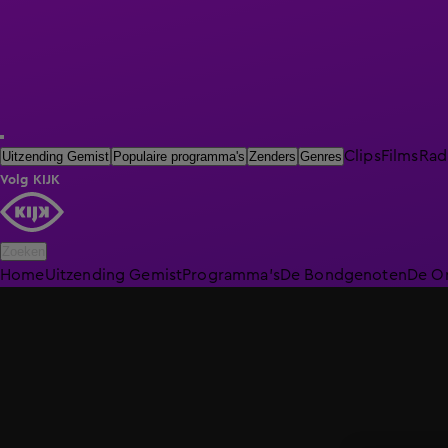
Clips
Films
Rad
Uitzending Gemist
Populaire programma's
Zenders
Genres
Volg KIJK
Zoeken
Home
Uitzending Gemist
Programma's
De Bondgenoten
De O