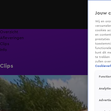
Jouw c
Wij en on
verzamelen
cookies ac
Overzicht
en content
Afleveringen
prestaties
Clips
toestemmin
functionel
Info
kunt dit m
te trekken
zullen ove
Clips
Cookieverk
Function
1:14
Analytis
Adverti