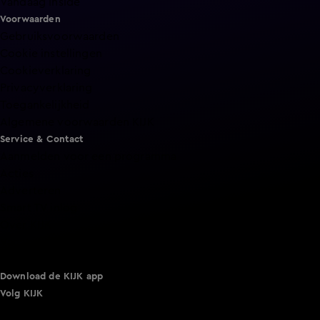
Vandaag Inside
Voorwaarden
Gebruiksvoorwaarden
Cookie instellingen
Cookieverklaring
Privacyverklaring
Toegankelijkheid
Algemene voorwaarden KIJK
Service & Contact
Aanmelden voor een programma
Acties
Adverteren
Smart TV inlog
Over KIJK
Vacatures
Klantenservice
Download de KIJK app
Volg KIJK
©
2026 Talpa Network. Alle rechten voorbehouden. Geen