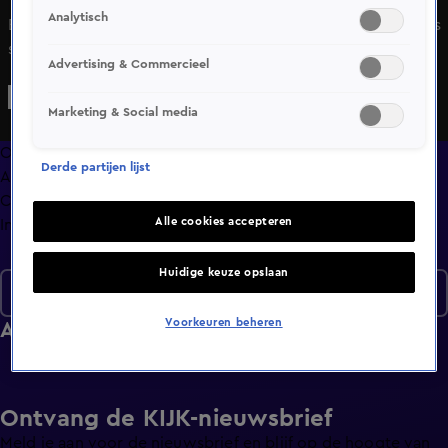
Analytisch
Een bijzondere verrassing van Suzan & Freek! Shownieuws
spreekt met Katja Schuurman over een nieuwe rol. Maxime
Advertising & Commercieel
Meiland zet haar huis in de etalage. We spreken de
kersverse echtgenoten van een Bondgenoten-huwelijk.
Marketing & Social media
Overzicht
Derde partijen lijst
Afleveringen
Clips
Alle cookies accepteren
Info
Huidige keuze opslaan
Seizoen 2026
Voorkeuren beheren
Afleveringen
Ontvang de KIJK-nieuwsbrief
Meld je aan voor de nieuwsbrief en blijf op de hoogte van