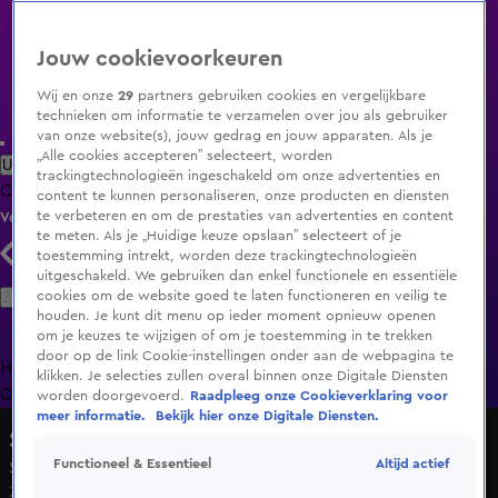
Jouw cookievoorkeuren
Wij en onze
29
partners gebruiken cookies en vergelijkbare
technieken om informatie te verzamelen over jou als gebruiker
van onze website(s), jouw gedrag en jouw apparaten. Als je
„Alle cookies accepteren” selecteert, worden
Uitzending Gemist
Populaire programma's
Zenders
Genres
trackingtechnologieën ingeschakeld om onze advertenties en
Clips
Films
Radio
Smart TV inlog
Shop
content te kunnen personaliseren, onze producten en diensten
te verbeteren en om de prestaties van advertenties en content
Volg KIJK
te meten. Als je „Huidige keuze opslaan” selecteert of je
toestemming intrekt, worden deze trackingtechnologieën
uitgeschakeld. We gebruiken dan enkel functionele en essentiële
Zoeken
cookies om de website goed te laten functioneren en veilig te
houden. Je kunt dit menu op ieder moment opnieuw openen
om je keuzes te wijzigen of om je toestemming in te trekken
door op de link Cookie-instellingen onder aan de webpagina te
Home
Uitzending Gemist
Programma's
De Bondgenoten
De
klikken. Je selecties zullen overal binnen onze Digitale Diensten
Oranjezomer
Livestreams
Shop
worden doorgevoerd.
Raadpleeg onze Cookieverklaring voor
meer informatie.
Bekijk hier onze Digitale Diensten.
Shownieuws
Altijd actief
Functioneel & Essentieel
Seizoen 2026, aflevering 157
Za 6 juni, 22:53