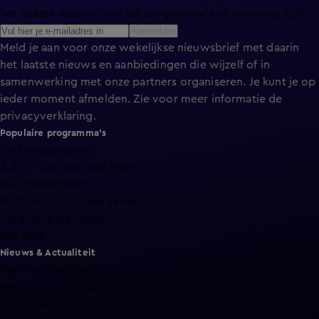
het laatste nieuws over de programma’s en series op KIJK.
Aanmelden
Meld je aan voor onze wekelijkse nieuwsbrief met daarin
het laatste nieuws en aanbiedingen die wijzelf of in
samenwerking met onze partners organiseren. Je kunt je op
ieder moment afmelden. Zie voor meer informatie de
privacyverklaring
.
Populaire programma's
De Bondgenoten
A.S.S. - Anti Survival Show
De Oranjezomer
Mi Dushi: wat is dan liefde?
Lang Leve de Liefde
Het Blok
Nieuws & Actualiteit
Hart van Nederland
Nieuws van de Dag
Shownieuws