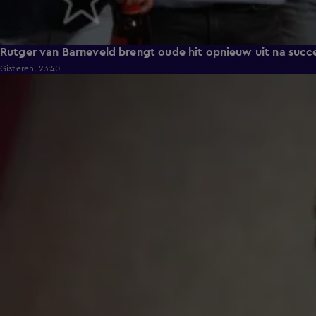
Rutger van Barneveld brengt oude hit opnieuw uit na succ
Gisteren, 23:40
1:11