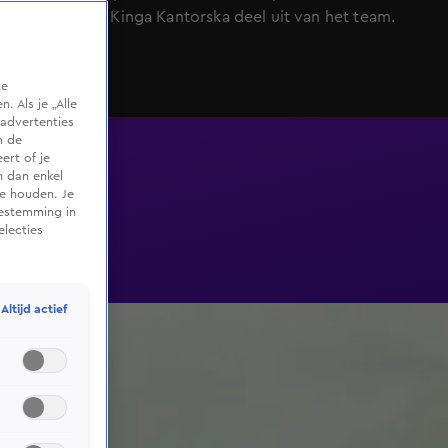
tv-makelaar Kinga Kantorska deel uit van het team.
te
 Als je „Alle
advertenties
m de
ert of je
n dan enkel
te houden. Je
oestemming in
electies
Altijd actief