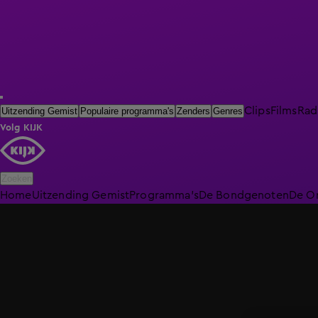
Clips
Films
Rad
Uitzending Gemist
Populaire programma's
Zenders
Genres
Volg KIJK
Zoeken
Home
Uitzending Gemist
Programma's
De Bondgenoten
De O