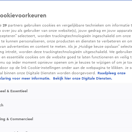
ookievoorkeuren
ze
29
partners gebruiken cookies en vergelijkbare technieken om informatie 
 over jou als gebruiker van onze website(s), jouw gedrag en jouw apparaten.
cepteren” selecteert, worden trackingtechnologieën ingeschakeld om onze 
 te kunnen personaliseren, onze producten en diensten te verbeteren en o
 van advertenties en content te meten. Als je „Huidige keuze opslaan” selecte
g intrekt, worden deze trackingtechnologieën uitgeschakeld. We gebruike
e en essentiële cookies om de website goed te laten functioneren en veilig 
enu op ieder moment opnieuw openen om je keuzes te wijzigen of om je t
 door op de link Cookie-instellingen onder aan de webpagina te klikken. Je s
ral binnen onze Digitale Diensten worden doorgevoerd.
Raadpleeg onze
laring voor meer informatie.
Bekijk hier onze Digitale Diensten.
eel & Essentieel
ch
sing & Commercieel