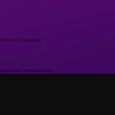
io
Smart TV inlog
Shop
ranjezomer
Livestreams
Shop