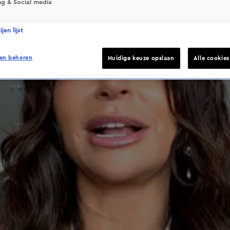
ng & Social media
jen lijst
en beheren
Huidige keuze opslaan
Alle cookie