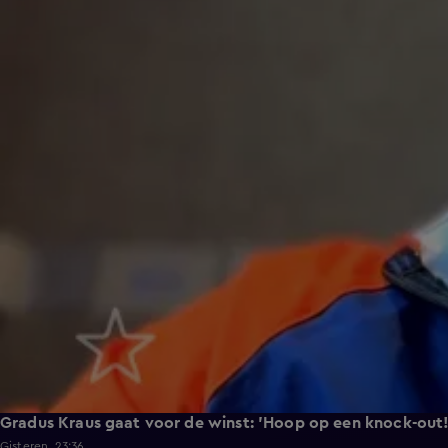
Gradus Kraus gaat voor de winst: 'Hoop op een knock-out!
Gisteren, 23:36