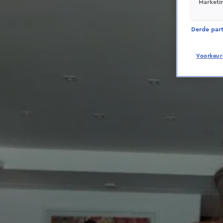
Marketi
Derde parti
Voorkeur