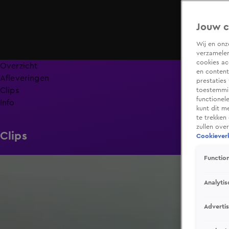
Jouw c
Wij en on
verzamelen
cookies ac
Overzicht
en content
Afleveringen
prestaties
Clips
toestemmin
functionel
Info
kunt dit m
te trekken
zullen ove
Clips
Cookieverk
Function
1:48
Analytis
Adverti