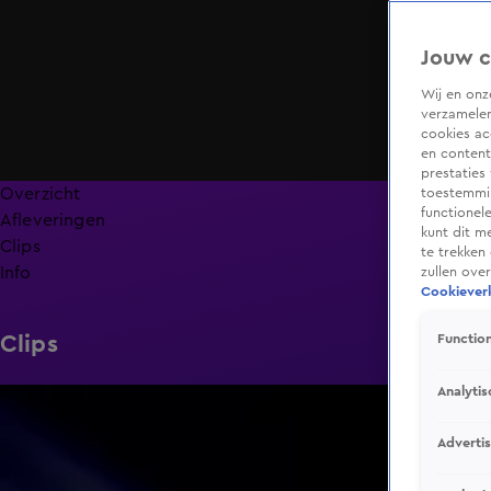
Jouw c
Wij en on
verzamelen
cookies ac
en content
prestaties
Overzicht
toestemmin
functionel
Afleveringen
kunt dit m
Clips
te trekken
Info
zullen ove
Cookieverk
Clips
Function
Analytis
0:13
Adverti