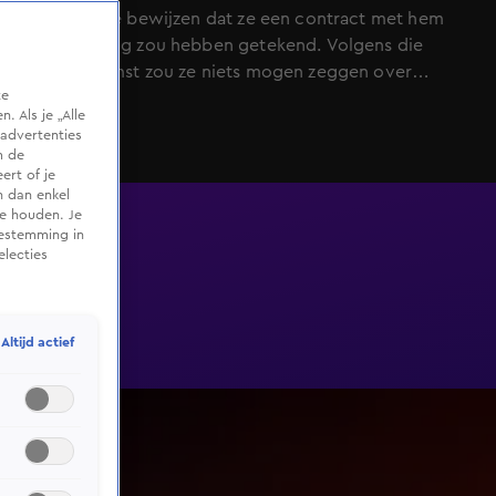
horen om te bewijzen dat ze een contract met hem
onder dwang zou hebben getekend. Volgens die
overeenkomst zou ze niets mogen zeggen over
te
gebeurtenissen tijdens de relatie. Bij het tekenen
 Als je „Alle
daarvan maakte de SBS6-ster volgens Nicol "misbruik
advertenties
van omstandigheden". Ze stelt dat ze herhaaldelijk
m de
ert of je
slachtoffer is geweest van huiselijk geweld...
n dan enkel
te houden. Je
oestemming in
electies
Altijd actief