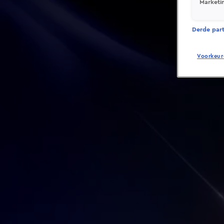
Marketi
Derde parti
Voorkeur