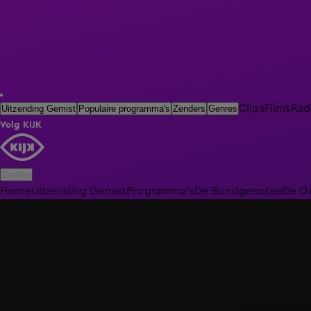
Clips
Films
Rad
Uitzending Gemist
Populaire programma's
Zenders
Genres
Volg KIJK
Zoeken
Home
Uitzending Gemist
Programma's
De Bondgenoten
De O