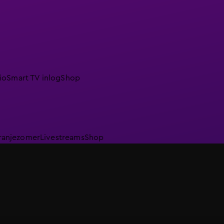
io
Smart TV inlog
Shop
ranjezomer
Livestreams
Shop