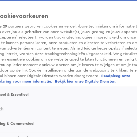
ookievoorkeuren
ze
29
partners gebruiken cookies en vergelijkbare technieken om informatie 
 over jou als gebruiker van onze website(s), jouw gedrag en jouw apparaten.
cepteren” selecteert, worden trackingtechnologieën ingeschakeld om onze 
 te kunnen personaliseren, onze producten en diensten te verbeteren en o
 van advertenties en content te meten. Als je „Huidige keuze opslaan” selecte
g intrekt, worden deze trackingtechnologieën uitgeschakeld. We gebruike
e en essentiële cookies om de website goed te laten functioneren en veilig 
enu op ieder moment opnieuw openen om je keuzes te wijzigen of om je t
 door op de link Cookie-instellingen onder aan de webpagina te klikken. Je s
ral binnen onze Digitale Diensten worden doorgevoerd.
Raadpleeg onze
laring voor meer informatie.
Bekijk hier onze Digitale Diensten.
eel & Essentieel
ch
sing & Commercieel