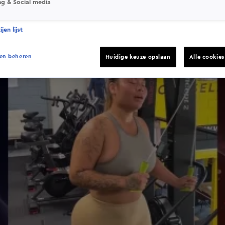
ng & Social media
jen lijst
en beheren
Huidige keuze opslaan
Alle cookie