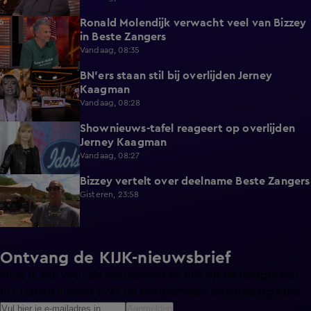
Ronald Molendijk verwacht veel van Bizzey
0:39
in Beste Zangers
Vandaag, 08:35
BN'ers staan stil bij overlijden Jerney
3:44
Kaagman
Vandaag, 08:28
Shownieuws-tafel reageert op overlijden
5:12
Jerney Kaagman
Vandaag, 08:27
Bizzey vertelt over deelname Beste Zangers
1:14
Gisteren, 23:58
Ontvang de KIJK-nieuwsbrief
Meld je aan voor de nieuwsbrief en blijf op de hoogte van
het laatste nieuws over de programma’s en series op KIJK.
Aanmelden