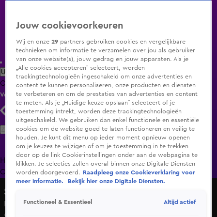
Jouw cookievoorkeuren
Wij en onze
29
partners gebruiken cookies en vergelijkbare
technieken om informatie te verzamelen over jou als gebruiker
van onze website(s), jouw gedrag en jouw apparaten. Als je
„Alle cookies accepteren” selecteert, worden
Uitzending Gemist
Populaire programma's
Zenders
Genres
trackingtechnologieën ingeschakeld om onze advertenties en
Clips
Films
Radio
Smart TV inlog
Shop
content te kunnen personaliseren, onze producten en diensten
te verbeteren en om de prestaties van advertenties en content
Volg KIJK
te meten. Als je „Huidige keuze opslaan” selecteert of je
toestemming intrekt, worden deze trackingtechnologieën
uitgeschakeld. We gebruiken dan enkel functionele en essentiële
Zoeken
cookies om de website goed te laten functioneren en veilig te
houden. Je kunt dit menu op ieder moment opnieuw openen
om je keuzes te wijzigen of om je toestemming in te trekken
door op de link Cookie-instellingen onder aan de webpagina te
Home
Uitzending Gemist
Programma's
De Bondgenoten
De
klikken. Je selecties zullen overal binnen onze Digitale Diensten
Oranjezomer
Livestreams
Shop
worden doorgevoerd.
Raadpleeg onze Cookieverklaring voor
meer informatie.
Bekijk hier onze Digitale Diensten.
Shownieuws
Altijd actief
Functioneel & Essentieel
Reacties op overleden Willem van Kooten
4 jan 2025, 09:57