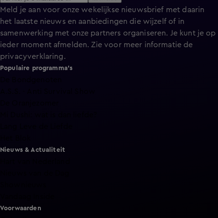
Meld je aan voor onze wekelijkse nieuwsbrief met daarin
het laatste nieuws en aanbiedingen die wijzelf of in
samenwerking met onze partners organiseren. Je kunt je op
ieder moment afmelden. Zie voor meer informatie de
privacyverklaring
.
Populaire programma's
De Bondgenoten
A.S.S. - Anti Survival Show
De Oranjezomer
Mi Dushi: wat is dan liefde?
Lang Leve de Liefde
Het Blok
Nieuws & Actualiteit
Hart van Nederland
Nieuws van de Dag
Shownieuws
Vandaag Inside
Voorwaarden