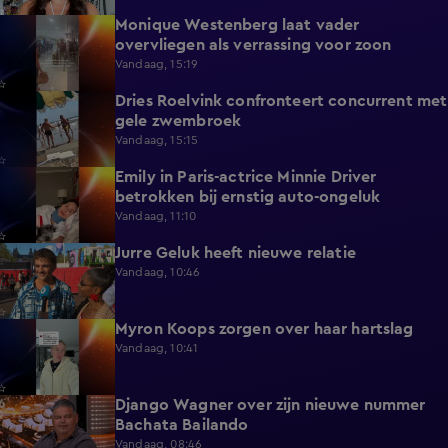
Monique Westenberg laat vader
0:43
overvliegen als verrassing voor zoon
Vandaag, 15:19
Dries Roelvink confronteert concurrent met
0:17
gele zwembroek
Vandaag, 15:15
Emily in Paris-actrice Minnie Driver
2:38
betrokken bij ernstig auto-ongeluk
Vandaag, 11:10
Jurre Geluk heeft nieuwe relatie
1:12
Vandaag, 10:46
Myron Koops zorgen over haar hartslag
5:02
Vandaag, 10:41
Django Wagner over zijn nieuwe nummer
2:28
Bachata Bailando
Vandaag, 08:46