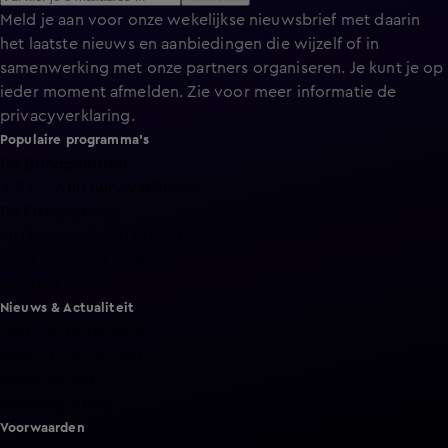
Meld je aan voor onze wekelijkse nieuwsbrief met daarin
het laatste nieuws en aanbiedingen die wijzelf of in
samenwerking met onze partners organiseren. Je kunt je op
ieder moment afmelden. Zie voor meer informatie de
privacyverklaring
.
Populaire programma's
De Bondgenoten
A.S.S. - Anti Survival Show
De Oranjezomer
Mi Dushi: wat is dan liefde?
Lang Leve de Liefde
Het Blok
Nieuws & Actualiteit
Hart van Nederland
Nieuws van de Dag
Shownieuws
Vandaag Inside
Voorwaarden