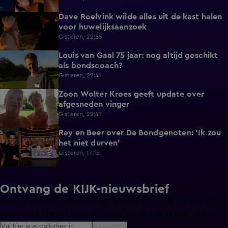
Dave Roelvink wilde alles uit de kast halen
1:37
voor huwelijksaanzoek
Gisteren, 22:55
Louis van Gaal 75 jaar: nog altijd geschikt
1:16
als bondscoach?
Gisteren, 22:41
Zoon Wolter Kroes geeft update over
0:59
afgesneden vinger
Gisteren, 22:41
Ray en Beer over De Bondgenoten: 'Ik zou
1:45
het niet durven'
Gisteren, 17:15
Ontvang de KIJK-nieuwsbrief
Meld je aan voor de nieuwsbrief en blijf op de hoogte van
het laatste nieuws over de programma’s en series op KIJK.
Aanmelden