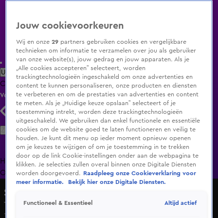
Jouw cookievoorkeuren
Wij en onze
29
partners gebruiken cookies en vergelijkbare
technieken om informatie te verzamelen over jou als gebruiker
van onze website(s), jouw gedrag en jouw apparaten. Als je
„Alle cookies accepteren” selecteert, worden
Uitzending Gemist
Populaire programma's
Zenders
Genres
trackingtechnologieën ingeschakeld om onze advertenties en
Clips
Films
Radio
Smart TV inlog
Shop
content te kunnen personaliseren, onze producten en diensten
te verbeteren en om de prestaties van advertenties en content
Volg KIJK
te meten. Als je „Huidige keuze opslaan” selecteert of je
toestemming intrekt, worden deze trackingtechnologieën
uitgeschakeld. We gebruiken dan enkel functionele en essentiële
Zoeken
cookies om de website goed te laten functioneren en veilig te
houden. Je kunt dit menu op ieder moment opnieuw openen
om je keuzes te wijzigen of om je toestemming in te trekken
door op de link Cookie-instellingen onder aan de webpagina te
Home
Uitzending Gemist
Programma's
De Bondgenoten
De
klikken. Je selecties zullen overal binnen onze Digitale Diensten
Oranjezomer
Livestreams
Shop
worden doorgevoerd.
Raadpleeg onze Cookieverklaring voor
meer informatie.
Bekijk hier onze Digitale Diensten.
Shownieuws
Altijd actief
Functioneel & Essentieel
The Tribute: Battle of the Bands in de Ziggo Dome
19 apr 2025, 08:53