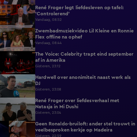
René Froger legt liefdesleven op tafel:
6:43
'Controlerend'
Vandaag, 08:52
Zwembadmuziekvideo Lil Kleine en Ronnie
1:32
Flex offline na ophef
Vandaag, 08:44
The Voice: Celebrity trapt eind september
1:19
af in Amerika
Gisteren, 23:12
Hardwell over anonimiteit naast werk als
1:25
DJ
Gisteren, 23:08
René Froger over liefdesverhaal met
1:43
Natasja in Mi Dushi
Gisteren, 23:04
Geen Ronaldo-bruiloft: ander stel trouwt in
1:01
veelbesproken kerkje op Madeira
Gisteren, 22:59