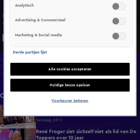
Analytisch
10 apr 2025, 11:05
De Meilandjes willen hun pension Code Rosé toch weer
Advertising & Commercieel
gaan verkopen, sterrenmakelaar Leslie de Ruiter reageert
inShownieuws.
Marketing & Social media
Derde partijen lijst
Overzicht
Afleveringen
Alle cookies accepteren
Clips
Info
Huidige keuze opslaan
Clips
Voorkeuren beheren
Deze bekende Nederlanders willen we zien
4:06
in The Voice Celebrity: 'Willem-Alexander'
Vandaag, 09:11
René Froger ziet zichzelf niet als lid van De
3:01
Toppers over 10 jaar