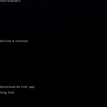
Voorwaarden
Gebruiksvoorwaarden
Cookie instellingen
Cookieverklaring
Privacyverklaring
Toegankelijkheid
Algemene voorwaarden KIJK
Service & Contact
Aanmelden voor een programma
Acties
Adverteren
Smart TV inlog
Over KIJK
Vacatures
Klantenservice
Download de KIJK app
Volg KIJK
©
2026 Talpa Network. Alle rechten voorbehouden. Geen
tekst- en datamining.