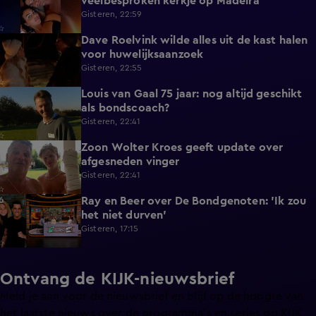
veelbesproken kerkje op Madeira
Gisteren, 22:59
Dave Roelvink wilde alles uit de kast halen
1:37
voor huwelijksaanzoek
Gisteren, 22:55
Louis van Gaal 75 jaar: nog altijd geschikt
1:16
als bondscoach?
Gisteren, 22:41
Zoon Wolter Kroes geeft update over
0:59
afgesneden vinger
Gisteren, 22:41
Ray en Beer over De Bondgenoten: 'Ik zou
1:45
het niet durven'
Gisteren, 17:15
Ontvang de KIJK-nieuwsbrief
Meld je aan voor de nieuwsbrief en blijf op de hoogte van
het laatste nieuws over de programma’s en series op KIJK.