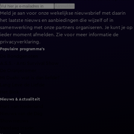
Aanmelden
Meld je aan voor onze wekelijkse nieuwsbrief met daarin
het laatste nieuws en aanbiedingen die wijzelf of in
samenwerking met onze partners organiseren. Je kunt je op
ieder moment afmelden. Zie voor meer informatie de
privacyverklaring
.
Populaire programma's
De Bondgenoten
A.S.S. - Anti Survival Show
De Oranjezomer
Mi Dushi: wat is dan liefde?
Lang Leve de Liefde
Het Blok
Nieuws & Actualiteit
Hart van Nederland
Nieuws van de Dag
Shownieuws
Vandaag Inside