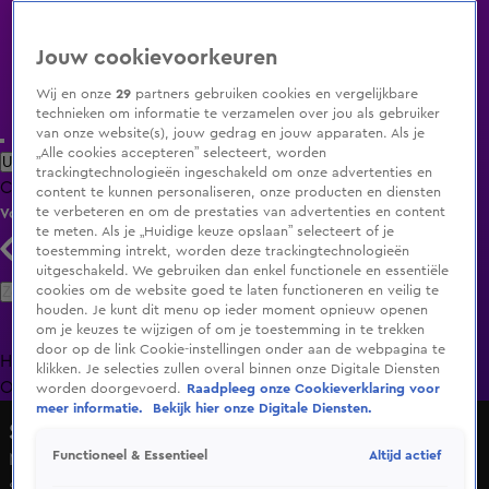
Jouw cookievoorkeuren
Wij en onze
29
partners gebruiken cookies en vergelijkbare
technieken om informatie te verzamelen over jou als gebruiker
van onze website(s), jouw gedrag en jouw apparaten. Als je
„Alle cookies accepteren” selecteert, worden
Uitzending Gemist
Populaire programma's
Zenders
Genres
trackingtechnologieën ingeschakeld om onze advertenties en
Clips
Films
Radio
Smart TV inlog
Shop
content te kunnen personaliseren, onze producten en diensten
te verbeteren en om de prestaties van advertenties en content
Volg KIJK
te meten. Als je „Huidige keuze opslaan” selecteert of je
toestemming intrekt, worden deze trackingtechnologieën
uitgeschakeld. We gebruiken dan enkel functionele en essentiële
Zoeken
cookies om de website goed te laten functioneren en veilig te
houden. Je kunt dit menu op ieder moment opnieuw openen
om je keuzes te wijzigen of om je toestemming in te trekken
door op de link Cookie-instellingen onder aan de webpagina te
Home
Uitzending Gemist
Programma's
De Bondgenoten
De
klikken. Je selecties zullen overal binnen onze Digitale Diensten
Oranjezomer
Livestreams
Shop
worden doorgevoerd.
Raadpleeg onze Cookieverklaring voor
meer informatie.
Bekijk hier onze Digitale Diensten.
Shownieuws
Altijd actief
Functioneel & Essentieel
Meilandjes willen Code Rosé toch verkopen,
sterrenmakelaar Leslie de Ruiter reageert