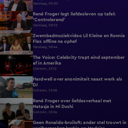
Vandaag, 09:00
René Froger legt liefdesleven op tafel:
6:43
'Controlerend'
Vandaag, 08:52
Zwembadmuziekvideo Lil Kleine en Ronnie
1:32
Flex offline na ophef
Vandaag, 08:44
The Voice: Celebrity trapt eind september
1:19
af in Amerika
Gisteren, 23:12
Hardwell over anonimiteit naast werk als
1:25
DJ
Gisteren, 23:08
René Froger over liefdesverhaal met
1:43
Natasja in Mi Dushi
Gisteren, 23:04
Geen Ronaldo-bruiloft: ander stel trouwt in
1:01