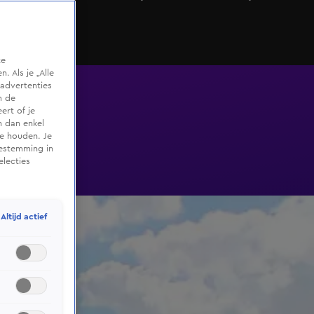
te
 Als je „Alle
advertenties
m de
ert of je
n dan enkel
te houden. Je
oestemming in
electies
Altijd actief