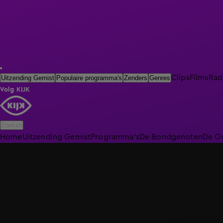
Clips
Films
Rad
Uitzending Gemist
Populaire programma's
Zenders
Genres
Volg KIJK
Zoeken
Home
Uitzending Gemist
Programma's
De Bondgenoten
De O