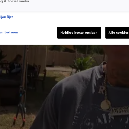
ng & Social media
jen lijst
en beheren
Huidige keuze opslaan
Alle cookie