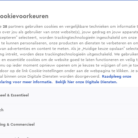
ookievoorkeuren
ze
28
partners gebruiken cookies en vergelijkbare technieken om informatie 
 over jou als gebruiker van onze website(s), jouw gedrag en jouw apparaten.
cepteren” selecteert, worden trackingtechnologieën ingeschakeld om onze 
 te kunnen personaliseren, onze producten en diensten te verbeteren en o
 van advertenties en content te meten. Als je „Huidige keuze opslaan” selecte
g intrekt, worden deze trackingtechnologieën uitgeschakeld. We gebruike
e en essentiële cookies om de website goed te laten functioneren en veilig 
enu op ieder moment opnieuw openen om je keuzes te wijzigen of om je t
 door op de link Cookie-instellingen onder aan de webpagina te klikken. Je s
ral binnen onze Digitale Diensten worden doorgevoerd.
Raadpleeg onze
laring voor meer informatie.
Bekijk hier onze Digitale Diensten.
eel & Essentieel
ch
sing & Commercieel