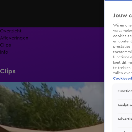
Jouw c
Wij en on
Overzicht
verzamelen
cookies ac
Afleveringen
en content
Clips
prestaties
Info
toestemmin
functionel
kunt dit m
te trekken
Clips
zullen ove
Cookieverk
1:14
Function
Analytis
Adverti