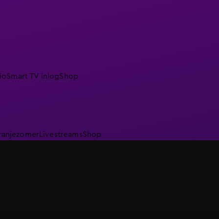
io
Smart TV inlog
Shop
ranjezomer
Livestreams
Shop