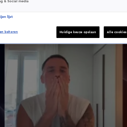
ng & Social media
jen lijst
en beheren
Huidige keuze opslaan
Alle cookie