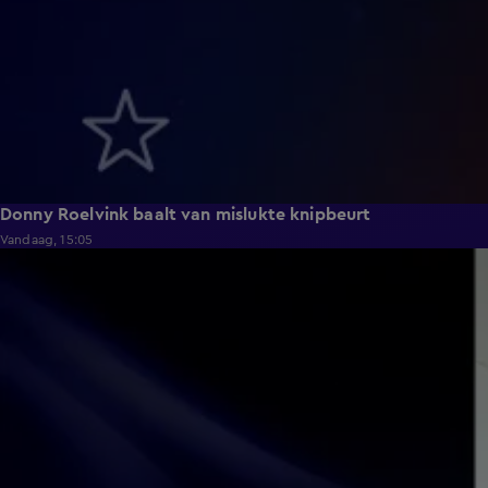
Donny Roelvink baalt van mislukte knipbeurt
Vandaag, 15:05
0:39