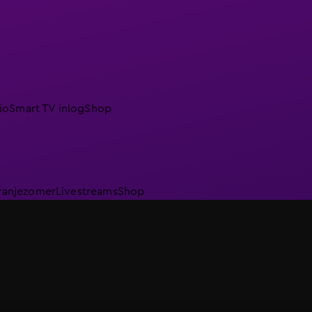
io
Smart TV inlog
Shop
ranjezomer
Livestreams
Shop