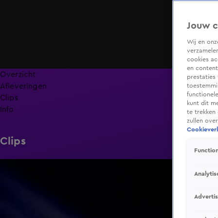
Jouw c
Wij en on
verzamelen
cookies ac
en content
Overzicht
prestaties
Afleveringen
toestemmin
functionel
Clips
kunt dit m
Info
te trekken
zullen ove
Cookieverk
Clips
Function
1:44
Analytis
Adverti