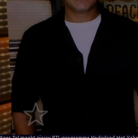
Kees Tol maakt nieuw RTL-programma Nederland Met Vaka