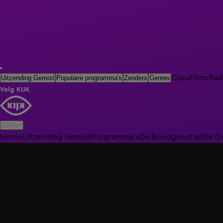
Clips
Films
Rad
Uitzending Gemist
Populaire programma's
Zenders
Genres
Volg KIJK
Zoeken
Home
Uitzending Gemist
Programma's
De Bondgenoten
De O