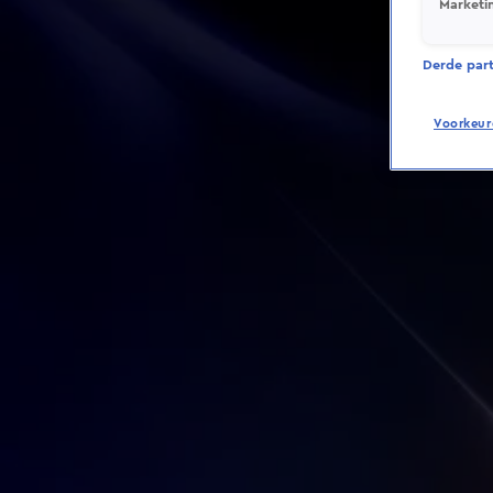
Marketi
Derde parti
Voorkeur