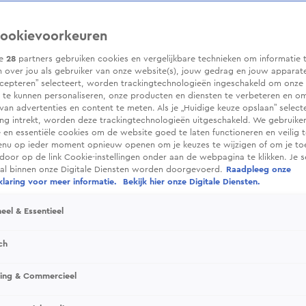
ookievoorkeuren
ze
28
partners gebruiken cookies en vergelijkbare technieken om informatie 
 over jou als gebruiker van onze website(s), jouw gedrag en jouw apparaten.
cepteren” selecteert, worden trackingtechnologieën ingeschakeld om onze 
 te kunnen personaliseren, onze producten en diensten te verbeteren en o
 van advertenties en content te meten. Als je „Huidige keuze opslaan” selecte
g intrekt, worden deze trackingtechnologieën uitgeschakeld. We gebruike
e en essentiële cookies om de website goed te laten functioneren en veilig 
enu op ieder moment opnieuw openen om je keuzes te wijzigen of om je t
 door op de link Cookie-instellingen onder aan de webpagina te klikken. Je s
ral binnen onze Digitale Diensten worden doorgevoerd.
Raadpleeg onze
laring voor meer informatie.
Bekijk hier onze Digitale Diensten.
eel & Essentieel
ch
sing & Commercieel