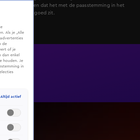
ervoor zorgen dat het met de paasstemming in het
publiek wel goed zit.
te
 Als je „Alle
advertenties
m de
ert of je
n dan enkel
te houden. Je
oestemming in
electies
Altijd actief