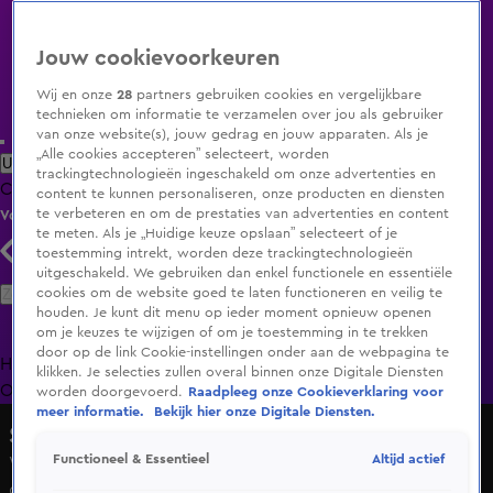
Jouw cookievoorkeuren
Wij en onze
28
partners gebruiken cookies en vergelijkbare
technieken om informatie te verzamelen over jou als gebruiker
van onze website(s), jouw gedrag en jouw apparaten. Als je
„Alle cookies accepteren” selecteert, worden
Uitzending Gemist
Populaire programma's
Zenders
Genres
trackingtechnologieën ingeschakeld om onze advertenties en
Clips
Films
Radio
Smart TV inlog
Shop
content te kunnen personaliseren, onze producten en diensten
te verbeteren en om de prestaties van advertenties en content
Volg KIJK
te meten. Als je „Huidige keuze opslaan” selecteert of je
toestemming intrekt, worden deze trackingtechnologieën
uitgeschakeld. We gebruiken dan enkel functionele en essentiële
Zoeken
cookies om de website goed te laten functioneren en veilig te
houden. Je kunt dit menu op ieder moment opnieuw openen
om je keuzes te wijzigen of om je toestemming in te trekken
door op de link Cookie-instellingen onder aan de webpagina te
Home
Uitzending Gemist
Programma's
De Bondgenoten
De
klikken. Je selecties zullen overal binnen onze Digitale Diensten
Oranjezomer
Livestreams
Shop
worden doorgevoerd.
Raadpleeg onze Cookieverklaring voor
meer informatie.
Bekijk hier onze Digitale Diensten.
Shownieuws
Altijd actief
Functioneel & Essentieel
Wolter Kroes vertelt in Shownieuws hoe het nu met hem
gaat