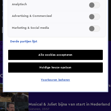
Analytisch
6 mrt 2025, 08:55
Wolter Kroes is te gast in Shownieuws en vertelt aan tafel
Advertising & Commercieel
hoe het nu met hem gaat, nadat hij acht weken uit de
roulatie lag door een hersenvliesontsteking.
Marketing & Social media
Derde partijen lijst
Overzicht
Afleveringen
Alle cookies accepteren
Clips
Info
Huidige keuze opslaan
Clips
Voorkeuren beheren
Bizzey vertelt over deelname Beste Zangers
1:14
Gisteren, 23:58
Musical & Juliet bijna van start in Nederland
1:11
Gisteren, 23:57