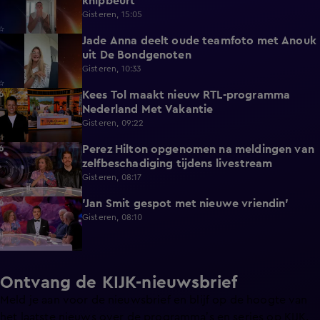
knipbeurt
Gisteren, 15:05
Jade Anna deelt oude teamfoto met Anouk
0:39
uit De Bondgenoten
Gisteren, 10:33
Kees Tol maakt nieuw RTL-programma
3:12
Nederland Met Vakantie
Gisteren, 09:22
Perez Hilton opgenomen na meldingen van
3:42
zelfbeschadiging tijdens livestream
Gisteren, 08:17
'Jan Smit gespot met nieuwe vriendin'
1:42
Gisteren, 08:10
Ontvang de KIJK-nieuwsbrief
Meld je aan voor de nieuwsbrief en blijf op de hoogte van
het laatste nieuws over de programma’s en series op KIJK.