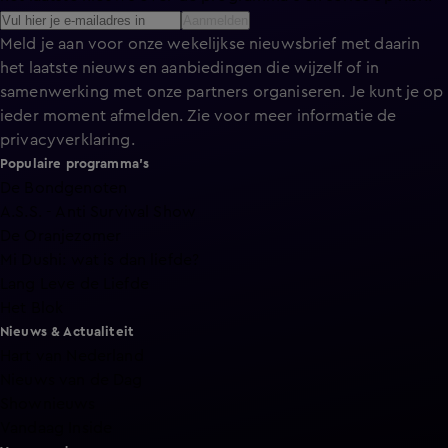
Aanmelden
Meld je aan voor onze wekelijkse nieuwsbrief met daarin
het laatste nieuws en aanbiedingen die wijzelf of in
samenwerking met onze partners organiseren. Je kunt je op
ieder moment afmelden. Zie voor meer informatie de
privacyverklaring
.
Populaire programma's
De Bondgenoten
A.S.S. - Anti Survival Show
De Oranjezomer
Mi Dushi: wat is dan liefde?
Lang Leve de Liefde
Het Blok
Nieuws & Actualiteit
Hart van Nederland
Nieuws van de Dag
Shownieuws
Vandaag Inside