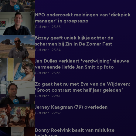
NPO onderzoekt meldingen van 'dickpick
1:03
manager' in groepsapp
Gisteren, 23:55
Bizzey geeft uniek kijkje achter de
1:32
schermen bij Zin In De Zomer Fest
Gisteren, 23:54
Jan Dulles verklaart 'verdwijning' nieuwe
4:14
vermeende liefde Jan Smit op foto
Gisteren, 23:38
Zo gaat het nu met Eva van de Wijdeven:
1:11
'Groot contrast met half jaar geleden'
Gisteren, 22:41
Jerney Kaagman (79) overleden
2:11
Gisteren, 22:39
Donny Roelvink baalt van mislukte
1:44