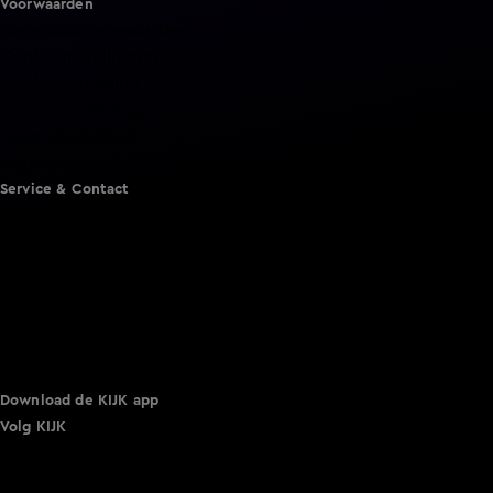
Voorwaarden
Gebruiksvoorwaarden
Cookie instellingen
Cookieverklaring
Privacyverklaring
Toegankelijkheid
Algemene voorwaarden KIJK
Service & Contact
Aanmelden voor een programma
Acties
Adverteren
Smart TV inlog
Over KIJK
Vacatures
Klantenservice
Download de KIJK app
Volg KIJK
©
2026 Talpa Network. Alle rechten voorbehouden. Geen
tekst- en datamining.