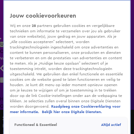
Jouw cookievoorkeuren
Wij en onze
28
partners gebruiken cookies en vergelijkbare
technieken om informatie te verzamelen over jou als gebruiker
van onze website(s), jouw gedrag en jouw apparaten. Als je
„Alle cookies accepteren” selecteert, worden
Uitzending Gemist
Populaire programma's
Zenders
Genres
trackingtechnologieën ingeschakeld om onze advertenties en
Clips
Films
Radio
Smart TV inlog
Shop
content te kunnen personaliseren, onze producten en diensten
te verbeteren en om de prestaties van advertenties en content
Volg KIJK
te meten. Als je „Huidige keuze opslaan” selecteert of je
toestemming intrekt, worden deze trackingtechnologieën
uitgeschakeld. We gebruiken dan enkel functionele en essentiële
Zoeken
cookies om de website goed te laten functioneren en veilig te
houden. Je kunt dit menu op ieder moment opnieuw openen
om je keuzes te wijzigen of om je toestemming in te trekken
door op de link Cookie-instellingen onder aan de webpagina te
Home
Uitzending Gemist
Programma's
De Bondgenoten
De
klikken. Je selecties zullen overal binnen onze Digitale Diensten
Oranjezomer
Livestreams
Shop
worden doorgevoerd.
Raadpleeg onze Cookieverklaring voor
meer informatie.
Bekijk hier onze Digitale Diensten.
Shownieuws
Altijd actief
Functioneel & Essentieel
Het roerige liefdesjaar van Sylvie Meis
30 dec 2024, 10:04