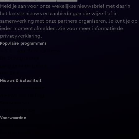
Meld je aan voor onze wekelijkse nieuwsbrief met daarin
het laatste nieuws en aanbiedingen die wijzelf of in
samenwerking met onze partners organiseren. Je kunt je op
ieder moment afmelden. Zie voor meer informatie de
privacyverklaring
.
Populaire programma's
A.S.S. - Anti Survival Show
De Bondgenoten
Lang Leve de Liefde
Het Blok
Nieuws & Actualiteit
Hart van Nederland
Nieuws van de Dag
Shownieuws
Vandaag Inside
Voorwaarden
Gebruiksvoorwaarden
Cookie instellingen