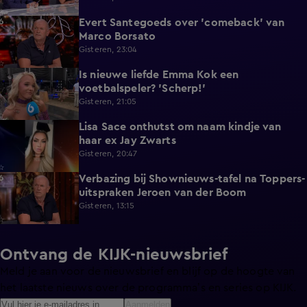
Evert Santegoeds over 'comeback' van
8:57
Marco Borsato
Gisteren, 23:04
Is nieuwe liefde Emma Kok een
0:38
voetbalspeler? 'Scherp!'
Gisteren, 21:05
Lisa Sace onthutst om naam kindje van
0:14
haar ex Jay Zwarts
Gisteren, 20:47
Verbazing bij Shownieuws-tafel na Toppers-
1:36
uitspraken Jeroen van der Boom
Gisteren, 13:15
Ontvang de KIJK-nieuwsbrief
Meld je aan voor de nieuwsbrief en blijf op de hoogte van
het laatste nieuws over de programma’s en series op KIJK.
Aanmelden