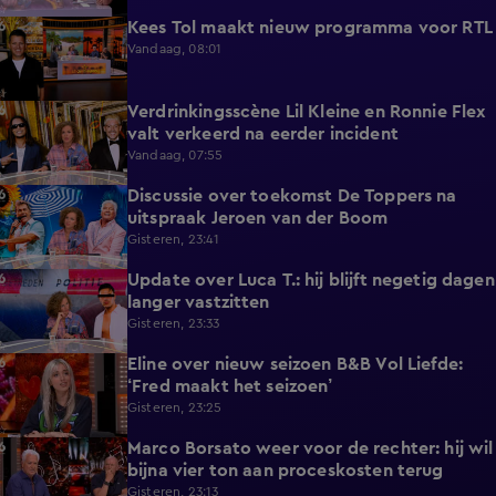
Kees Tol maakt nieuw programma voor RTL
3:12
Vandaag, 08:01
Verdrinkingsscène Lil Kleine en Ronnie Flex
4:12
valt verkeerd na eerder incident
Vandaag, 07:55
Discussie over toekomst De Toppers na
1:48
uitspraak Jeroen van der Boom
Gisteren, 23:41
Update over Luca T.: hij blijft negetig dagen
1:34
langer vastzitten
Gisteren, 23:33
Eline over nieuw seizoen B&B Vol Liefde:
3:33
‘Fred maakt het seizoen’
Gisteren, 23:25
Marco Borsato weer voor de rechter: hij wil
3:32
bijna vier ton aan proceskosten terug
Gisteren, 23:13