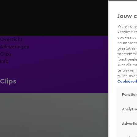
Jouw c
Wij en on
verzamelen
cookies ac
Overzicht
en content
Afleveringen
prestaties
Clips
toestemmin
functionel
Info
kunt dit m
te trekken
zullen ove
Clips
Cookieverk
Function
1:29
Analytis
Adverti