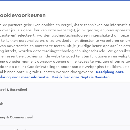
ookievoorkeuren
ze
29
partners gebruiken cookies en vergelijkbare technieken om informatie 
 over jou als gebruiker van onze website(s), jouw gedrag en jouw apparaten.
cepteren” selecteert, worden trackingtechnologieën ingeschakeld om onze 
 te kunnen personaliseren, onze producten en diensten te verbeteren en o
 van advertenties en content te meten. Als je „Huidige keuze opslaan” selecte
g intrekt, worden deze trackingtechnologieën uitgeschakeld. We gebruike
e en essentiële cookies om de website goed te laten functioneren en veilig 
enu op ieder moment opnieuw openen om je keuzes te wijzigen of om je t
 door op de link Cookie-instellingen onder aan de webpagina te klikken. Je s
ral binnen onze Digitale Diensten worden doorgevoerd.
Raadpleeg onze
laring voor meer informatie.
Bekijk hier onze Digitale Diensten.
eel & Essentieel
ch
sing & Commercieel