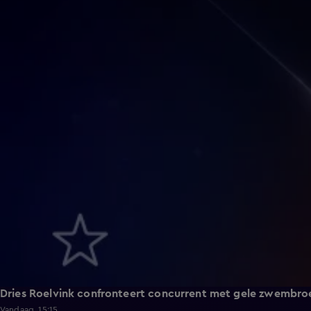
Dries Roelvink confronteert concurrent met gele zwembro
Vandaag, 15:15