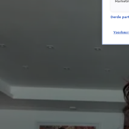
Marketi
Derde parti
Voorkeur