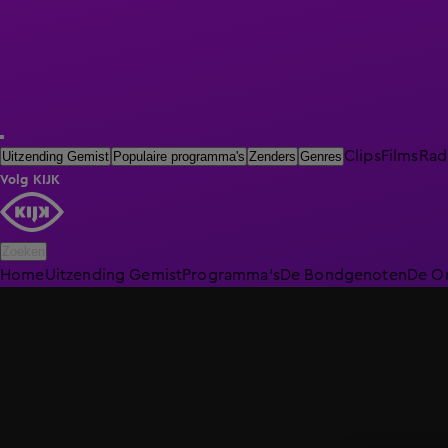
Clips
Films
Rad
Uitzending Gemist
Populaire programma's
Zenders
Genres
Volg KIJK
Zoeken
Home
Uitzending Gemist
Programma's
De Bondgenoten
De O