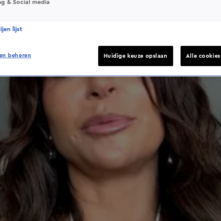
ng & Social media
jen lijst
en beheren
Huidige keuze opslaan
Alle cookie