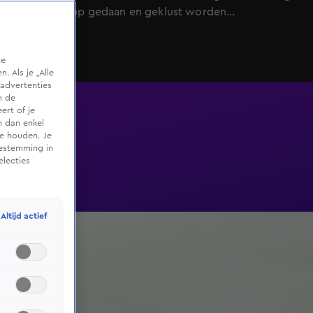
wel een hoop gedaan en geklust worden...
te
 Als je „Alle
advertenties
m de
ert of je
n dan enkel
te houden. Je
oestemming in
electies
Altijd actief