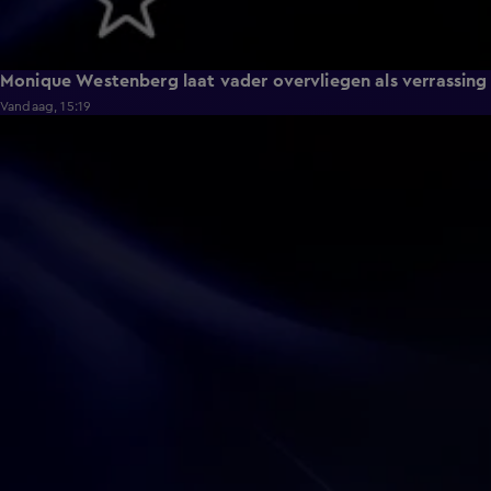
Monique Westenberg laat vader overvliegen als verrassing
Vandaag, 15:19
0:17