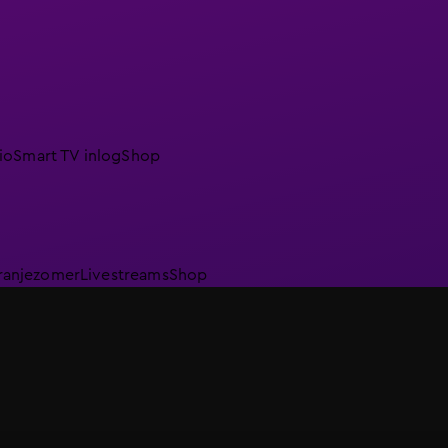
io
Smart TV inlog
Shop
ranjezomer
Livestreams
Shop