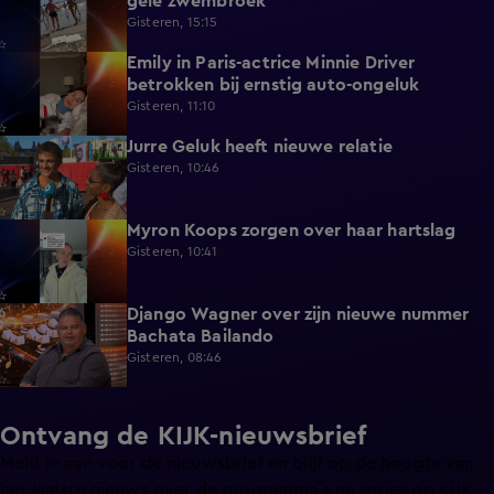
gele zwembroek
Gisteren, 15:15
Emily in Paris-actrice Minnie Driver
2:38
betrokken bij ernstig auto-ongeluk
Gisteren, 11:10
Jurre Geluk heeft nieuwe relatie
1:12
Gisteren, 10:46
Myron Koops zorgen over haar hartslag
5:02
Gisteren, 10:41
Django Wagner over zijn nieuwe nummer
2:28
Bachata Bailando
Gisteren, 08:46
Ontvang de KIJK-nieuwsbrief
Meld je aan voor de nieuwsbrief en blijf op de hoogte van
het laatste nieuws over de programma’s en series op KIJK.