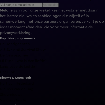
Aanmelden
Meld je aan voor onze wekelijkse nieuwsbrief met daarin
het laatste nieuws en aanbiedingen die wijzelf of in
samenwerking met onze partners organiseren. Je kunt je op
ieder moment afmelden. Zie voor meer informatie de
privacyverklaring
.
Populaire programma's
De Bondgenoten
A.S.S. - Anti Survival Show
De Oranjezomer
Mi Dushi: wat is dan liefde?
Lang Leve de Liefde
Het Blok
Nieuws & Actualiteit
Hart van Nederland
Nieuws van de Dag
Shownieuws
Vandaag Inside