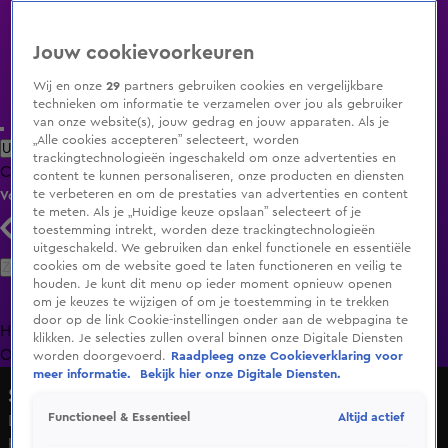
Jouw cookievoorkeuren
Wij en onze
29
partners gebruiken cookies en vergelijkbare
technieken om informatie te verzamelen over jou als gebruiker
van onze website(s), jouw gedrag en jouw apparaten. Als je
„Alle cookies accepteren” selecteert, worden
Uitzending Gemist
Populaire programma's
Zenders
Genres
trackingtechnologieën ingeschakeld om onze advertenties en
Clips
Films
Radio
Smart TV inlog
Shop
content te kunnen personaliseren, onze producten en diensten
te verbeteren en om de prestaties van advertenties en content
Volg KIJK
te meten. Als je „Huidige keuze opslaan” selecteert of je
toestemming intrekt, worden deze trackingtechnologieën
uitgeschakeld. We gebruiken dan enkel functionele en essentiële
Zoeken
cookies om de website goed te laten functioneren en veilig te
houden. Je kunt dit menu op ieder moment opnieuw openen
om je keuzes te wijzigen of om je toestemming in te trekken
door op de link Cookie-instellingen onder aan de webpagina te
Home
Uitzending Gemist
Programma's
De Bondgenoten
De
klikken. Je selecties zullen overal binnen onze Digitale Diensten
Oranjezomer
Livestreams
Shop
worden doorgevoerd.
Raadpleeg onze Cookieverklaring voor
meer informatie.
Bekijk hier onze Digitale Diensten.
Shownieuws
Altijd actief
Functioneel & Essentieel
Dochter van Heleen van Royen stapt in het
huwelijksbootje