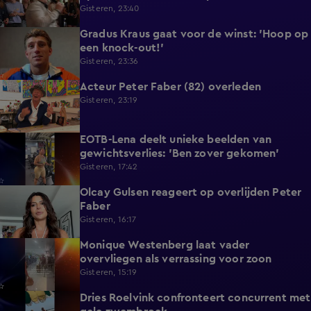
Gisteren, 23:40
Gradus Kraus gaat voor de winst: 'Hoop op
1:11
een knock-out!'
Gisteren, 23:36
Acteur Peter Faber (82) overleden
2:11
Gisteren, 23:19
EOTB-Lena deelt unieke beelden van
0:13
gewichtsverlies: 'Ben zover gekomen'
Gisteren, 17:42
Olcay Gulsen reageert op overlijden Peter
1:29
Faber
Gisteren, 16:17
Monique Westenberg laat vader
0:43
overvliegen als verrassing voor zoon
Gisteren, 15:19
Dries Roelvink confronteert concurrent met
0:17