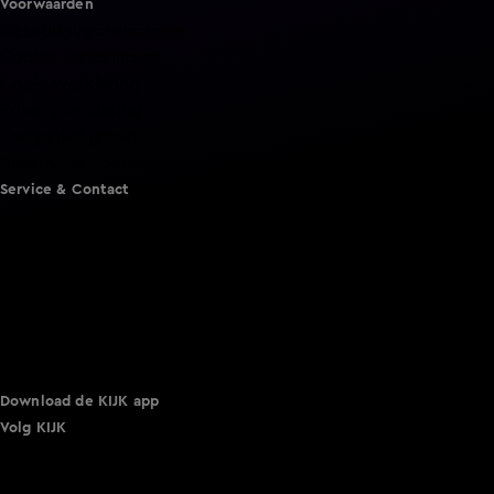
Voorwaarden
Gebruiksvoorwaarden
Cookie instellingen
Cookieverklaring
Privacyverklaring
Toegankelijkheid
Algemene voorwaarden KIJK
Service & Contact
Aanmelden voor een programma
Acties
Adverteren
Smart TV inlog
Over KIJK
Vacatures
Klantenservice
Download de KIJK app
Volg KIJK
©
2026 Talpa Network. Alle rechten voorbehouden. Geen
tekst- en datamining.