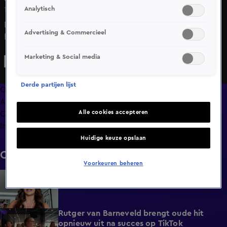
Analytisch
12 mei 2025, 10:22
Dochter van Heleen van Royen stapt in het
Advertising & Commercieel
huwelijksbootje
Marketing & Social media
Derde partijen lijst
Overzicht
Afleveringen
Alle cookies accepteren
Clips
Info
Huidige keuze opslaan
Clips
Voorkeuren beheren
BN'ers reageren op overlijden Peter Faber
1:48
Gisteren, 23:41
Rutger van Barneveld brengt oude hit
1:29
opnieuw uit na succes op TikTok