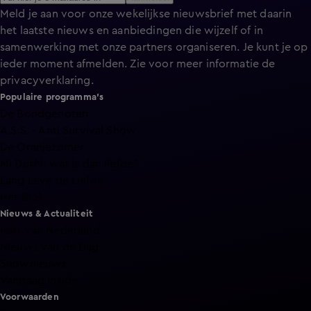
Meld je aan voor onze wekelijkse nieuwsbrief met daarin
het laatste nieuws en aanbiedingen die wijzelf of in
samenwerking met onze partners organiseren. Je kunt je op
ieder moment afmelden. Zie voor meer informatie de
privacyverklaring
.
Populaire programma's
De Bondgenoten
A.S.S. - Anti Survival Show
De Oranjezomer
Mi Dushi: wat is dan liefde?
Lang Leve de Liefde
Het Blok
Nieuws & Actualiteit
Hart van Nederland
Nieuws van de Dag
Shownieuws
Vandaag Inside
Voorwaarden