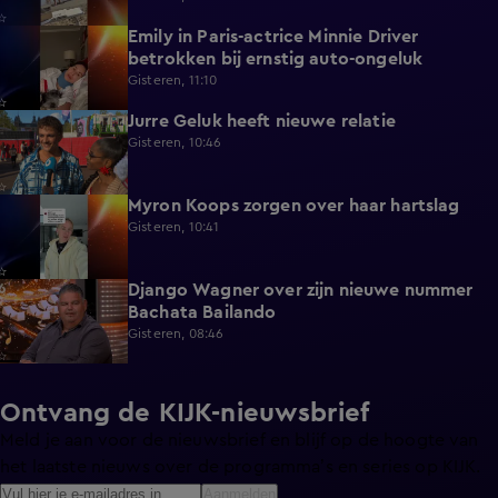
Emily in Paris-actrice Minnie Driver
2:38
betrokken bij ernstig auto-ongeluk
Gisteren, 11:10
Jurre Geluk heeft nieuwe relatie
1:12
Gisteren, 10:46
Myron Koops zorgen over haar hartslag
5:02
Gisteren, 10:41
Django Wagner over zijn nieuwe nummer
2:28
Bachata Bailando
Gisteren, 08:46
Ontvang de KIJK-nieuwsbrief
Meld je aan voor de nieuwsbrief en blijf op de hoogte van
het laatste nieuws over de programma’s en series op KIJK.
Aanmelden