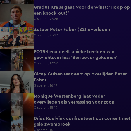
Gradus Kraus gaat voor de winst: 'Hoop op
1:11
een knock-out!'
Gisteren, 23:36
Acteur Peter Faber (82) overleden
2:11
Gisteren, 23:19
EOTB-Lena deelt unieke beelden van
0:13
gewichtsverlies: 'Ben zover gekomen'
Gisteren, 17:42
Olcay Gulsen reageert op overlijden Peter
1:29
Faber
Gisteren, 16:17
Monique Westenberg laat vader
0:43
overvliegen als verrassing voor zoon
Gisteren, 15:19
Dries Roelvink confronteert concurrent met
0:17
gele zwembroek
Gisteren, 15:15