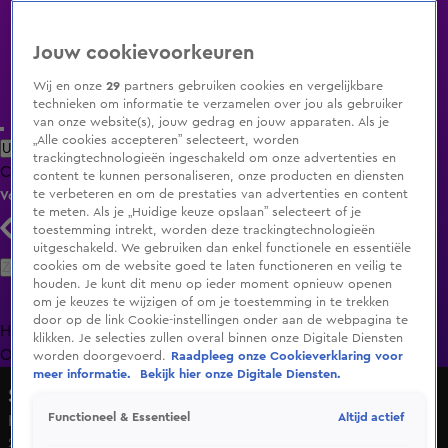
Jouw cookievoorkeuren
Wij en onze
29
partners gebruiken cookies en vergelijkbare
technieken om informatie te verzamelen over jou als gebruiker
van onze website(s), jouw gedrag en jouw apparaten. Als je
„Alle cookies accepteren” selecteert, worden
Uitzending Gemist
Populaire programma's
Zenders
Genres
trackingtechnologieën ingeschakeld om onze advertenties en
Clips
Films
Radio
Smart TV inlog
Shop
content te kunnen personaliseren, onze producten en diensten
te verbeteren en om de prestaties van advertenties en content
Volg KIJK
te meten. Als je „Huidige keuze opslaan” selecteert of je
toestemming intrekt, worden deze trackingtechnologieën
uitgeschakeld. We gebruiken dan enkel functionele en essentiële
Zoeken
cookies om de website goed te laten functioneren en veilig te
houden. Je kunt dit menu op ieder moment opnieuw openen
om je keuzes te wijzigen of om je toestemming in te trekken
door op de link Cookie-instellingen onder aan de webpagina te
Home
Uitzending Gemist
Programma's
De Bondgenoten
De
klikken. Je selecties zullen overal binnen onze Digitale Diensten
Oranjezomer
Livestreams
Shop
worden doorgevoerd.
Raadpleeg onze Cookieverklaring voor
meer informatie.
Bekijk hier onze Digitale Diensten.
Shownieuws
Altijd actief
Functioneel & Essentieel
Het lichaam van Jonnie Boer is aangekomen in Nederland
28 apr 2025, 08:36