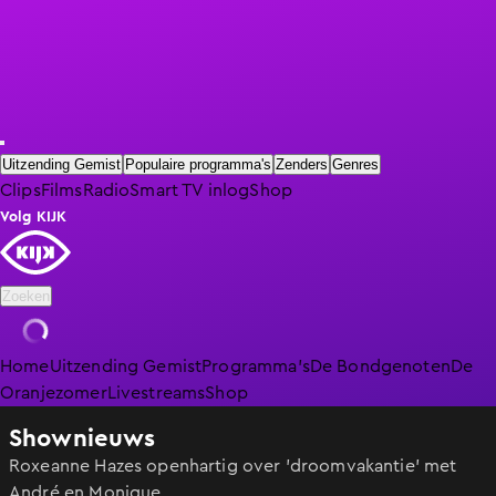
Uitzending Gemist
Populaire programma's
Zenders
Genres
Clips
Films
Radio
Smart TV inlog
Shop
Volg KIJK
Zoeken
Home
Uitzending Gemist
Programma's
De Bondgenoten
De
Oranjezomer
Livestreams
Shop
Shownieuws
Roxeanne Hazes openhartig over 'droomvakantie' met
André en Monique