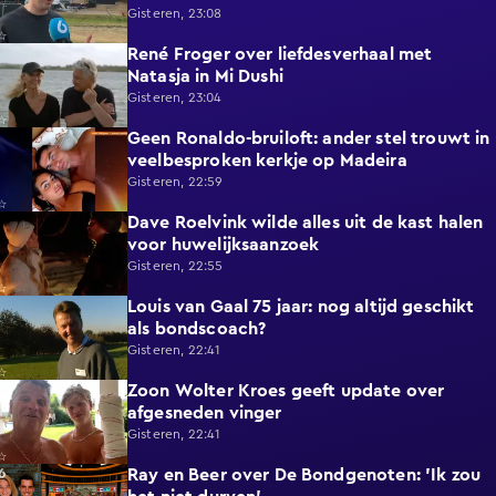
Gisteren, 23:08
René Froger over liefdesverhaal met
1:43
Natasja in Mi Dushi
Gisteren, 23:04
Geen Ronaldo-bruiloft: ander stel trouwt in
1:01
veelbesproken kerkje op Madeira
Gisteren, 22:59
Dave Roelvink wilde alles uit de kast halen
1:37
voor huwelijksaanzoek
Gisteren, 22:55
Louis van Gaal 75 jaar: nog altijd geschikt
1:16
als bondscoach?
Gisteren, 22:41
Zoon Wolter Kroes geeft update over
0:59
afgesneden vinger
Gisteren, 22:41
Ray en Beer over De Bondgenoten: 'Ik zou
1:45