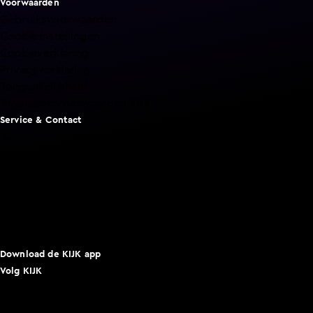
Voorwaarden
Gebruiksvoorwaarden
Cookie instellingen
Cookieverklaring
Privacyverklaring
Toegankelijkheid
Algemene voorwaarden KIJK
Service & Contact
Aanmelden voor een programma
Acties
Adverteren
Smart TV inlog
Over KIJK
Vacatures
Klantenservice
Download de KIJK app
Volg KIJK
©
2026 Talpa Network. Alle rechten voorbehouden. Geen
tekst- en datamining.