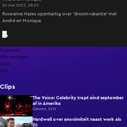
20 mei 2025, 08:29
Roxeanne Hazes openhartig over 'droomvakantie' met
André en Monique
Overzicht
Afleveringen
Clips
Info
Clips
The Voice: Celebrity trapt eind september
1:19
af in Amerika
Gisteren, 23:12
Hardwell over anonimiteit naast werk als
1:25
DJ