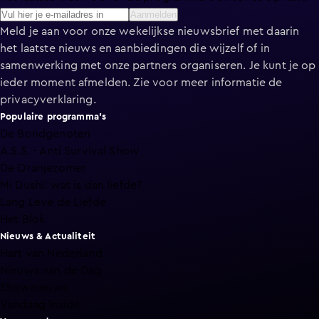
Aanmelden
Meld je aan voor onze wekelijkse nieuwsbrief met daarin
het laatste nieuws en aanbiedingen die wijzelf of in
samenwerking met onze partners organiseren. Je kunt je op
ieder moment afmelden. Zie voor meer informatie de
privacyverklaring
.
Populaire programma's
De Bondgenoten
A.S.S. - Anti Survival Show
De Oranjezomer
Mi Dushi: wat is dan liefde?
Lang Leve de Liefde
Het Blok
Nieuws & Actualiteit
Hart van Nederland
Nieuws van de Dag
Shownieuws
Vandaag Inside