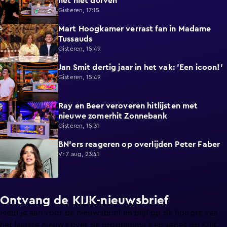
het niet durven'
Gisteren, 17:15
Mart Hoogkamer verrast fan in Madame
1:59
Tussauds
Gisteren, 15:49
Jan Smit dertig jaar in het vak: 'Een icoon!'
7:33
Gisteren, 15:49
Ray en Beer veroveren hitlijsten met
4:47
nieuwe zomerhit Zonnebank
Gisteren, 15:31
BN'ers reageren op overlijden Peter Faber
1:48
Vr 7 aug, 23:41
Ontvang de KIJK-nieuwsbrief
Meld je aan voor de nieuwsbrief en blijf op de hoogte van
het laatste nieuws over de programma’s en series op KIJK.