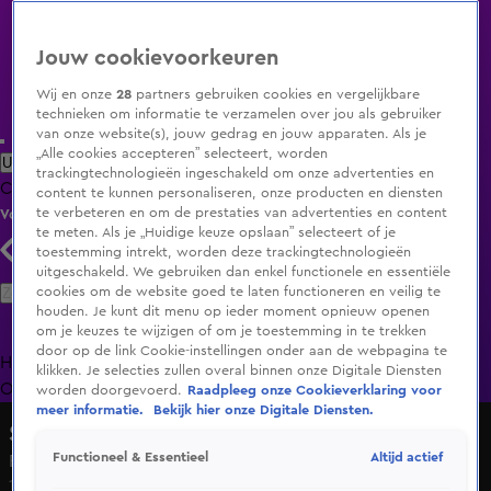
Jouw cookievoorkeuren
Wij en onze
28
partners gebruiken cookies en vergelijkbare
technieken om informatie te verzamelen over jou als gebruiker
van onze website(s), jouw gedrag en jouw apparaten. Als je
„Alle cookies accepteren” selecteert, worden
Uitzending Gemist
Populaire programma's
Zenders
Genres
trackingtechnologieën ingeschakeld om onze advertenties en
Clips
Films
Radio
Smart TV inlog
Shop
content te kunnen personaliseren, onze producten en diensten
te verbeteren en om de prestaties van advertenties en content
Volg KIJK
te meten. Als je „Huidige keuze opslaan” selecteert of je
toestemming intrekt, worden deze trackingtechnologieën
uitgeschakeld. We gebruiken dan enkel functionele en essentiële
Zoeken
cookies om de website goed te laten functioneren en veilig te
houden. Je kunt dit menu op ieder moment opnieuw openen
om je keuzes te wijzigen of om je toestemming in te trekken
door op de link Cookie-instellingen onder aan de webpagina te
Home
Uitzending Gemist
Programma's
De Bondgenoten
De
klikken. Je selecties zullen overal binnen onze Digitale Diensten
Oranjezomer
Livestreams
Shop
worden doorgevoerd.
Raadpleeg onze Cookieverklaring voor
meer informatie.
Bekijk hier onze Digitale Diensten.
Shownieuws
Altijd actief
Functioneel & Essentieel
Relatie Linda en Jeroen vol lief en leed
19 dec 2024, 16:58