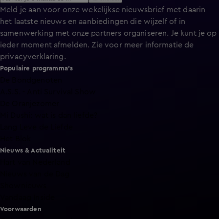
Meld je aan voor onze wekelijkse nieuwsbrief met daarin
het laatste nieuws en aanbiedingen die wijzelf of in
samenwerking met onze partners organiseren. Je kunt je op
ieder moment afmelden. Zie voor meer informatie de
privacyverklaring
.
Populaire programma's
De Bondgenoten
A.S.S. - Anti Survival Show
De Oranjezomer
Mi Dushi: wat is dan liefde?
Lang Leve de Liefde
Het Blok
Nieuws & Actualiteit
Hart van Nederland
Nieuws van de Dag
Shownieuws
Vandaag Inside
Voorwaarden