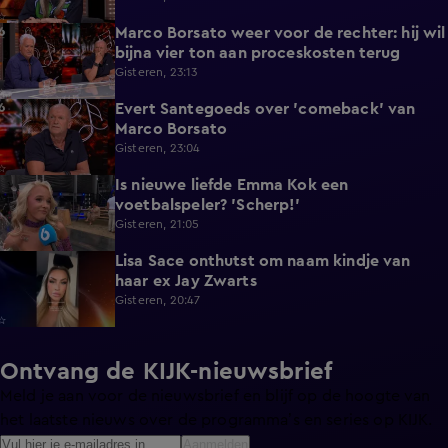
Marco Borsato weer voor de rechter: hij wil
3:32
bijna vier ton aan proceskosten terug
Gisteren, 23:13
Evert Santegoeds over 'comeback' van
8:57
Marco Borsato
Gisteren, 23:04
Is nieuwe liefde Emma Kok een
0:38
voetbalspeler? 'Scherp!'
Gisteren, 21:05
Lisa Sace onthutst om naam kindje van
0:14
haar ex Jay Zwarts
Gisteren, 20:47
Ontvang de KIJK-nieuwsbrief
Meld je aan voor de nieuwsbrief en blijf op de hoogte van
het laatste nieuws over de programma’s en series op KIJK.
Aanmelden