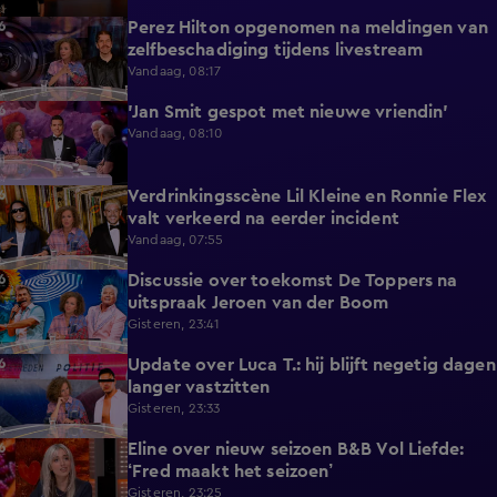
Perez Hilton opgenomen na meldingen van
3:42
zelfbeschadiging tijdens livestream
Vandaag, 08:17
'Jan Smit gespot met nieuwe vriendin'
1:42
Vandaag, 08:10
Verdrinkingsscène Lil Kleine en Ronnie Flex
4:12
valt verkeerd na eerder incident
Vandaag, 07:55
Discussie over toekomst De Toppers na
1:48
uitspraak Jeroen van der Boom
Gisteren, 23:41
Update over Luca T.: hij blijft negetig dagen
1:34
langer vastzitten
Gisteren, 23:33
Eline over nieuw seizoen B&B Vol Liefde:
3:33
‘Fred maakt het seizoen’
Gisteren, 23:25