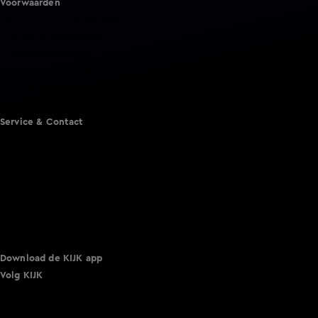
Voorwaarden
Gebruiksvoorwaarden
Cookie instellingen
Cookieverklaring
Privacyverklaring
Toegankelijkheid
Algemene voorwaarden KIJK
Service & Contact
Aanmelden voor een programma
Acties
Adverteren
Smart TV inlog
Over KIJK
Vacatures
Klantenservice
Download de KIJK app
Volg KIJK
©
2026 Talpa Network. Alle rechten voorbehouden. Geen
tekst- en datamining.