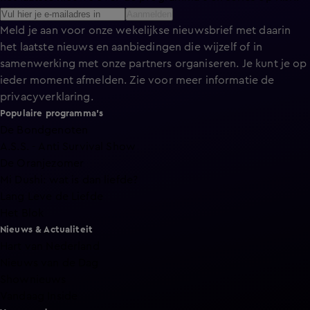
Aanmelden
Meld je aan voor onze wekelijkse nieuwsbrief met daarin
het laatste nieuws en aanbiedingen die wijzelf of in
samenwerking met onze partners organiseren. Je kunt je op
ieder moment afmelden. Zie voor meer informatie de
privacyverklaring
.
Populaire programma's
De Bondgenoten
A.S.S. - Anti Survival Show
De Oranjezomer
Mi Dushi: wat is dan liefde?
Lang Leve de Liefde
Het Blok
Nieuws & Actualiteit
Hart van Nederland
Nieuws van de Dag
Shownieuws
Vandaag Inside