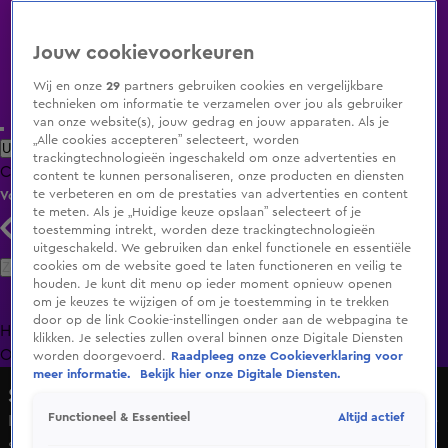
Jouw cookievoorkeuren
Wij en onze
29
partners gebruiken cookies en vergelijkbare
technieken om informatie te verzamelen over jou als gebruiker
van onze website(s), jouw gedrag en jouw apparaten. Als je
„Alle cookies accepteren” selecteert, worden
Uitzending Gemist
Populaire programma's
Zenders
Genres
trackingtechnologieën ingeschakeld om onze advertenties en
Clips
Films
Radio
Smart TV inlog
Shop
content te kunnen personaliseren, onze producten en diensten
te verbeteren en om de prestaties van advertenties en content
Volg KIJK
te meten. Als je „Huidige keuze opslaan” selecteert of je
toestemming intrekt, worden deze trackingtechnologieën
uitgeschakeld. We gebruiken dan enkel functionele en essentiële
Zoeken
cookies om de website goed te laten functioneren en veilig te
houden. Je kunt dit menu op ieder moment opnieuw openen
om je keuzes te wijzigen of om je toestemming in te trekken
door op de link Cookie-instellingen onder aan de webpagina te
Home
Uitzending Gemist
Programma's
De Bondgenoten
De
klikken. Je selecties zullen overal binnen onze Digitale Diensten
Oranjezomer
Livestreams
Shop
worden doorgevoerd.
Raadpleeg onze Cookieverklaring voor
meer informatie.
Bekijk hier onze Digitale Diensten.
Shownieuws
Altijd actief
Functioneel & Essentieel
Kinderen van jarige koning roepen Belgen op vragen in te
sturen