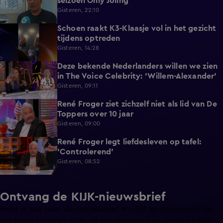
seizoen Only Joling
Gisteren, 22:10
Schoen raakt K3-Klaasje vol in het gezicht
0:30
tijdens optreden
Gisteren, 14:28
Deze bekende Nederlanders willen we zien
4:06
in The Voice Celebrity: 'Willem-Alexander'
Gisteren, 09:11
René Froger ziet zichzelf niet als lid van De
3:01
Toppers over 10 jaar
Gisteren, 09:00
René Froger legt liefdesleven op tafel:
6:43
'Controlerend'
Gisteren, 08:52
Ontvang de KIJK-nieuwsbrief
Meld je aan voor de nieuwsbrief en blijf op de hoogte van
het laatste nieuws over de programma’s en series op KIJK.