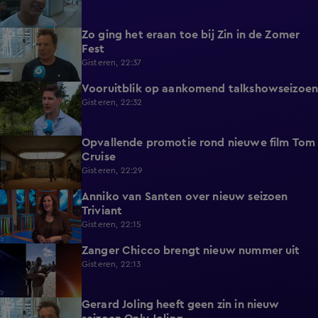
Zo ging het eraan toe bij Zin in de Zomer
1:39
Fest
Gisteren, 22:37
Vooruitblik op aankomend talkshowseizoen
1:46
Gisteren, 22:32
Opvallende promotie rond nieuwe film Tom
1:37
Cruise
Gisteren, 22:29
Anniko van Santen over nieuw seizoen
1:07
Triviant
Gisteren, 22:15
Zanger Chicco brengt nieuw nummer uit
0:22
Gisteren, 22:13
Gerard Joling heeft geen zin in nieuw
0:43