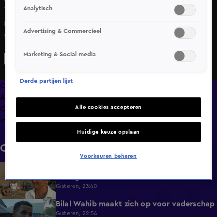
Analytisch
16 apr 2025, 11:14
Kinderen van jarige koning roepen Belgen op vragen in te
Advertising & Commercieel
sturen
Marketing & Social media
Derde partijen lijst
Overzicht
Afleveringen
Alle cookies accepteren
Clips
Info
Huidige keuze opslaan
Clips
Voorkeuren beheren
Mart Hoogkamer over zijn neefje in De
0:37
Bondgenoten
Gisteren, 23:40
Bilal Wahib maakt zich op voor vaderschap
0:47
Gisteren, 22:54