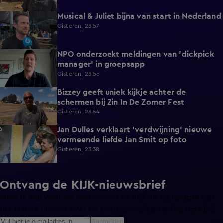
Musical & Juliet bijna van start in Nederland
1:11
Gisteren, 23:57
NPO onderzoekt meldingen van 'dickpick
1:03
manager' in groepsapp
Gisteren, 23:55
Bizzey geeft uniek kijkje achter de
1:32
schermen bij Zin In De Zomer Fest
Gisteren, 23:54
Jan Dulles verklaart 'verdwijning' nieuwe
4:14
vermeende liefde Jan Smit op foto
Gisteren, 23:38
Ontvang de KIJK-nieuwsbrief
Meld je aan voor de nieuwsbrief en blijf op de hoogte van
het laatste nieuws over de programma’s en series op KIJK.
Aanmelden