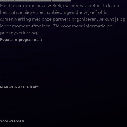
Meld je aan voor onze wekelijkse nieuwsbrief met daarin
het laatste nieuws en aanbiedingen die wijzelf of in
samenwerking met onze partners organiseren. Je kunt je op
ieder moment afmelden. Zie voor meer informatie de
privacyverklaring
.
Populaire programma's
De Bondgenoten
A.S.S. - Anti Survival Show
De Oranjezomer
Mi Dushi: wat is dan liefde?
Lang Leve de Liefde
Het Blok
Nieuws & Actualiteit
Hart van Nederland
Nieuws van de Dag
Shownieuws
Vandaag Inside
Voorwaarden