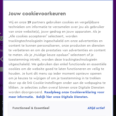
Jouw cookievoorkeuren
Wij en onze
29
partners gebruiken cookies en vergelijkbare
technieken om informatie te verzamelen over jou als gebruiker
van onze website(s), jouw gedrag en jouw apparaten. Als je
„Alle cookies accepteren” selecteert, worden
Uitzending Gemist
Populaire programma's
Zenders
Genres
trackingtechnologieën ingeschakeld om onze advertenties en
Clips
Films
Radio
Smart TV inlog
Shop
content te kunnen personaliseren, onze producten en diensten
te verbeteren en om de prestaties van advertenties en content
Volg KIJK
te meten. Als je „Huidige keuze opslaan” selecteert of je
toestemming intrekt, worden deze trackingtechnologieën
uitgeschakeld. We gebruiken dan enkel functionele en essentiële
Zoeken
cookies om de website goed te laten functioneren en veilig te
houden. Je kunt dit menu op ieder moment opnieuw openen
om je keuzes te wijzigen of om je toestemming in te trekken
door op de link Cookie-instellingen onder aan de webpagina te
Home
Uitzending Gemist
Programma's
De Bondgenoten
De
klikken. Je selecties zullen overal binnen onze Digitale Diensten
Oranjezomer
Livestreams
Shop
worden doorgevoerd.
Raadpleeg onze Cookieverklaring voor
meer informatie.
Bekijk hier onze Digitale Diensten.
Shownieuws
Altijd actief
Functioneel & Essentieel
Kritiek op interview Max Verstappen
18 dec 2024, 19:38