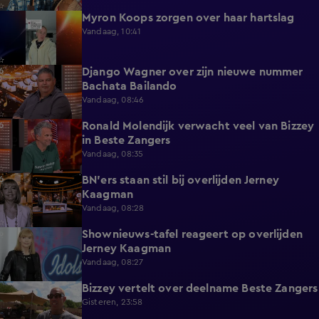
Myron Koops zorgen over haar hartslag
5:02
Vandaag, 10:41
Django Wagner over zijn nieuwe nummer
2:28
Bachata Bailando
Vandaag, 08:46
Ronald Molendijk verwacht veel van Bizzey
0:39
in Beste Zangers
Vandaag, 08:35
BN'ers staan stil bij overlijden Jerney
3:44
Kaagman
Vandaag, 08:28
Shownieuws-tafel reageert op overlijden
5:12
Jerney Kaagman
Vandaag, 08:27
Bizzey vertelt over deelname Beste Zangers
1:14
Gisteren, 23:58