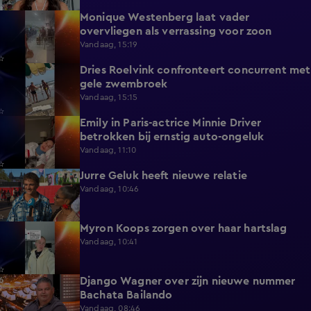
Monique Westenberg laat vader
0:43
overvliegen als verrassing voor zoon
Vandaag, 15:19
Dries Roelvink confronteert concurrent met
0:17
gele zwembroek
Vandaag, 15:15
Emily in Paris-actrice Minnie Driver
2:38
betrokken bij ernstig auto-ongeluk
Vandaag, 11:10
Jurre Geluk heeft nieuwe relatie
1:12
Vandaag, 10:46
Myron Koops zorgen over haar hartslag
5:02
Vandaag, 10:41
Django Wagner over zijn nieuwe nummer
2:28
Bachata Bailando
Vandaag, 08:46