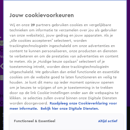
Jouw cookievoorkeuren
Wij en onze
29
partners gebruiken cookies en vergelijkbare
technieken om informatie te verzamelen over jou als gebruiker
van onze website(s), jouw gedrag en jouw apparaten. Als je
„Alle cookies accepteren” selecteert, worden
Uitzending Gemist
Populaire programma's
Zenders
Genres
trackingtechnologieën ingeschakeld om onze advertenties en
Clips
Films
Radio
Smart TV inlog
Shop
content te kunnen personaliseren, onze producten en diensten
te verbeteren en om de prestaties van advertenties en content
Volg KIJK
te meten. Als je „Huidige keuze opslaan” selecteert of je
toestemming intrekt, worden deze trackingtechnologieën
uitgeschakeld. We gebruiken dan enkel functionele en essentiële
Zoeken
cookies om de website goed te laten functioneren en veilig te
houden. Je kunt dit menu op ieder moment opnieuw openen
om je keuzes te wijzigen of om je toestemming in te trekken
door op de link Cookie-instellingen onder aan de webpagina te
Home
Uitzending Gemist
Programma's
De Bondgenoten
De
klikken. Je selecties zullen overal binnen onze Digitale Diensten
Oranjezomer
Livestreams
Shop
worden doorgevoerd.
Raadpleeg onze Cookieverklaring voor
meer informatie.
Bekijk hier onze Digitale Diensten.
Shownieuws
Altijd actief
Functioneel & Essentieel
Setbezoek film Onze Jongens 3
10 juni 2025, 08:12