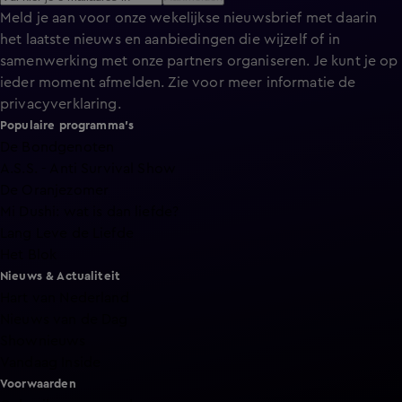
Meld je aan voor onze wekelijkse nieuwsbrief met daarin
het laatste nieuws en aanbiedingen die wijzelf of in
samenwerking met onze partners organiseren. Je kunt je op
ieder moment afmelden. Zie voor meer informatie de
privacyverklaring
.
Populaire programma's
De Bondgenoten
A.S.S. - Anti Survival Show
De Oranjezomer
Mi Dushi: wat is dan liefde?
Lang Leve de Liefde
Het Blok
Nieuws & Actualiteit
Hart van Nederland
Nieuws van de Dag
Shownieuws
Vandaag Inside
Voorwaarden