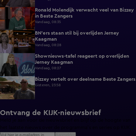
Ronald Molendijk verwacht veel van Bizzey
0:39
in Beste Zangers
Vandaag, 08:35
BN'ers staan stil bij overlijden Jerney
3:44
Kaagman
Vandaag, 08:28
Shownieuws-tafel reageert op overlijden
5:12
Jerney Kaagman
Vandaag, 08:27
Bizzey vertelt over deelname Beste Zangers
1:14
Gisteren, 23:58
Ontvang de KIJK-nieuwsbrief
Meld je aan voor de nieuwsbrief en blijf op de hoogte van
het laatste nieuws over de programma’s en series op KIJK.
Aanmelden