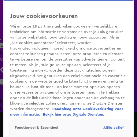
Jouw cookievoorkeuren
Wij en onze
28
partners gebruiken cookies en vergelijkbare
technieken om informatie te verzamelen over jou als gebruiker
van onze website(s), jouw gedrag en jouw apparaten. Als je
„Alle cookies accepteren” selecteert, worden
Uitzending Gemist
Populaire programma's
Zenders
Genres
trackingtechnologieën ingeschakeld om onze advertenties en
Clips
Films
Radio
Smart TV inlog
Shop
content te kunnen personaliseren, onze producten en diensten
te verbeteren en om de prestaties van advertenties en content
Volg KIJK
te meten. Als je „Huidige keuze opslaan” selecteert of je
toestemming intrekt, worden deze trackingtechnologieën
uitgeschakeld. We gebruiken dan enkel functionele en essentiële
Zoeken
cookies om de website goed te laten functioneren en veilig te
houden. Je kunt dit menu op ieder moment opnieuw openen
om je keuzes te wijzigen of om je toestemming in te trekken
door op de link Cookie-instellingen onder aan de webpagina te
Home
Uitzending Gemist
Programma's
De Bondgenoten
De
klikken. Je selecties zullen overal binnen onze Digitale Diensten
Oranjezomer
Livestreams
Shop
worden doorgevoerd.
Raadpleeg onze Cookieverklaring voor
meer informatie.
Bekijk hier onze Digitale Diensten.
Shownieuws
Altijd actief
Functioneel & Essentieel
Kees de Bever over zijn werk als trouwambtenaar
6 juli 2025, 08:37