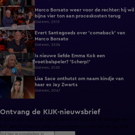
Marco Borsato weer voor de rechter: hij wil
3:32
bijna vier ton aan proceskosten terug
Gisteren, 23:13
Evert Santegoeds over 'comeback' van
8:57
Marco Borsato
Gisteren, 23:04
Is nieuwe liefde Emma Kok een
0:38
voetbalspeler? 'Scherp!'
Gisteren, 21:05
Lisa Sace onthutst om naam kindje van
0:14
haar ex Jay Zwarts
Gisteren, 20:47
Ontvang de KIJK-nieuwsbrief
Meld je aan voor de nieuwsbrief en blijf op de hoogte van
het laatste nieuws over de programma’s en series op KIJK.
Aanmelden