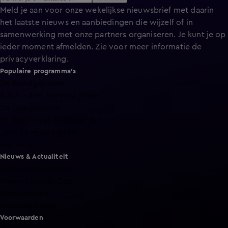
Meld je aan voor onze wekelijkse nieuwsbrief met daarin
het laatste nieuws en aanbiedingen die wijzelf of in
samenwerking met onze partners organiseren. Je kunt je op
ieder moment afmelden. Zie voor meer informatie de
privacyverklaring
.
Populaire programma's
De Bondgenoten
A.S.S. - Anti Survival Show
De Oranjezomer
Mi Dushi: wat is dan liefde?
Lang Leve de Liefde
Het Blok
Nieuws & Actualiteit
Hart van Nederland
Nieuws van de Dag
Shownieuws
Vandaag Inside
Voorwaarden