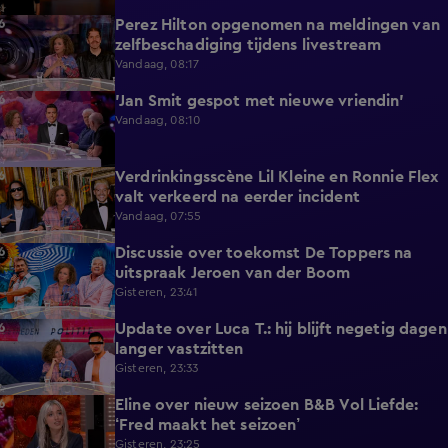
Perez Hilton opgenomen na meldingen van
3:42
zelfbeschadiging tijdens livestream
Vandaag, 08:17
'Jan Smit gespot met nieuwe vriendin'
1:42
Vandaag, 08:10
Verdrinkingsscène Lil Kleine en Ronnie Flex
4:12
valt verkeerd na eerder incident
Vandaag, 07:55
Discussie over toekomst De Toppers na
1:48
uitspraak Jeroen van der Boom
Gisteren, 23:41
Update over Luca T.: hij blijft negetig dagen
1:34
langer vastzitten
Gisteren, 23:33
Eline over nieuw seizoen B&B Vol Liefde:
3:33
‘Fred maakt het seizoen’
Gisteren, 23:25