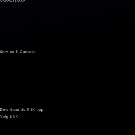
Voorwaarden
Gebruiksvoorwaarden
Cookie instellingen
Cookieverklaring
Privacyverklaring
Toegankelijkheid
Algemene voorwaarden KIJK
Service & Contact
Aanmelden voor een programma
Acties
Adverteren
Smart TV inlog
Over KIJK
Vacatures
Klantenservice
Download de KIJK app
Volg KIJK
©
2026 Talpa Network. Alle rechten voorbehouden. Geen
tekst- en datamining.