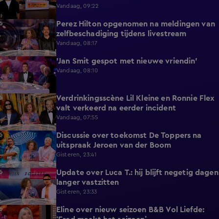
Vandaag, 09:22
Perez Hilton opgenomen na meldingen van
3:42
zelfbeschadiging tijdens livestream
Vandaag, 08:17
'Jan Smit gespot met nieuwe vriendin'
1:42
Vandaag, 08:10
Verdrinkingsscène Lil Kleine en Ronnie Flex
4:12
valt verkeerd na eerder incident
Vandaag, 07:55
Discussie over toekomst De Toppers na
1:48
uitspraak Jeroen van der Boom
Gisteren, 23:41
Update over Luca T.: hij blijft negetig dagen
1:34
langer vastzitten
Gisteren, 23:33
Eline over nieuw seizoen B&B Vol Liefde:
3:33