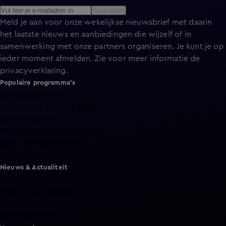
Aanmelden
Meld je aan voor onze wekelijkse nieuwsbrief met daarin
het laatste nieuws en aanbiedingen die wijzelf of in
samenwerking met onze partners organiseren. Je kunt je op
ieder moment afmelden. Zie voor meer informatie de
privacyverklaring
.
Populaire programma's
De Bondgenoten
A.S.S. - Anti Survival Show
De Oranjezomer
Mi Dushi: wat is dan liefde?
Lang Leve de Liefde
Het Blok
Nieuws & Actualiteit
Hart van Nederland
Nieuws van de Dag
Shownieuws
Vandaag Inside