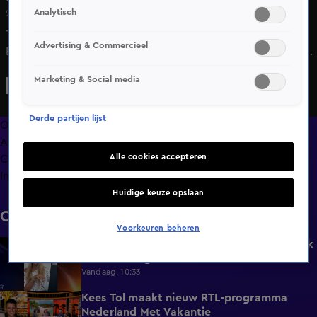
Analytisch
24 mei 2025, 11:39
Timor kreeg veel kritiek en gezeik door zijn deelname aan
Advertising & Commercieel
Expeditie Robinson, maar gaat nuchter om met dit soort
reacties en heeft totaal geen spijt van zijn deelname,
Marketing & Social media
vertelt hij aan de Shownieuws-desk.
Derde partijen lijst
Overzicht
Afleveringen
Alle cookies accepteren
Clips
Info
Huidige keuze opslaan
Clips
Voorkeuren beheren
Jade Anna deelt oude teamfoto met Anouk
0:39
uit De Bondgenoten
Vandaag, 10:33
Kees Tol maakt nieuw RTL-programma
3:12
Nederland Met Vakantie