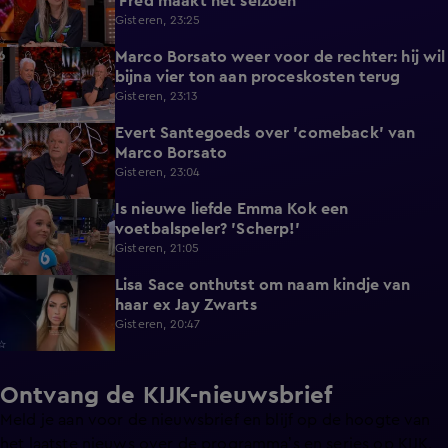
‘Fred maakt het seizoen’
Gisteren, 23:25
Marco Borsato weer voor de rechter: hij wil
3:32
bijna vier ton aan proceskosten terug
Gisteren, 23:13
Evert Santegoeds over 'comeback' van
8:57
Marco Borsato
Gisteren, 23:04
Is nieuwe liefde Emma Kok een
0:38
voetbalspeler? 'Scherp!'
Gisteren, 21:05
Lisa Sace onthutst om naam kindje van
0:14
haar ex Jay Zwarts
Gisteren, 20:47
Ontvang de KIJK-nieuwsbrief
Meld je aan voor de nieuwsbrief en blijf op de hoogte van
het laatste nieuws over de programma’s en series op KIJK.