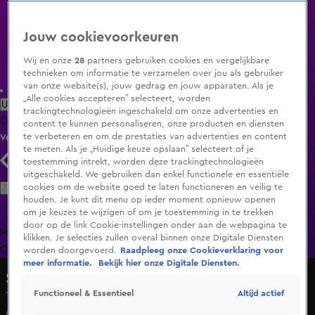
Jouw cookievoorkeuren
Wij en onze
28
partners gebruiken cookies en vergelijkbare
technieken om informatie te verzamelen over jou als gebruiker
van onze website(s), jouw gedrag en jouw apparaten. Als je
„Alle cookies accepteren” selecteert, worden
Uitzending Gemist
Populaire programma's
Zenders
Genres
trackingtechnologieën ingeschakeld om onze advertenties en
Clips
Films
Radio
Smart TV inlog
Shop
content te kunnen personaliseren, onze producten en diensten
te verbeteren en om de prestaties van advertenties en content
Volg KIJK
te meten. Als je „Huidige keuze opslaan” selecteert of je
toestemming intrekt, worden deze trackingtechnologieën
uitgeschakeld. We gebruiken dan enkel functionele en essentiële
Zoeken
cookies om de website goed te laten functioneren en veilig te
houden. Je kunt dit menu op ieder moment opnieuw openen
om je keuzes te wijzigen of om je toestemming in te trekken
door op de link Cookie-instellingen onder aan de webpagina te
Home
Uitzending Gemist
Programma's
De Bondgenoten
De
klikken. Je selecties zullen overal binnen onze Digitale Diensten
Oranjezomer
Livestreams
Shop
worden doorgevoerd.
Raadpleeg onze Cookieverklaring voor
meer informatie.
Bekijk hier onze Digitale Diensten.
Shownieuws
Altijd actief
Functioneel & Essentieel
Timor Steffens blikt terug op zijn spraakmakende
deelname aan Expeditie Robinson