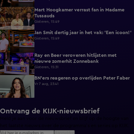
Mart Hoogkamer verrast fan in Madame
1:59
Tussauds
Gisteren, 15:49
Jan Smit dertig jaar in het vak: 'Een icoon!'
7:33
Gisteren, 15:49
Ray en Beer veroveren hitlijsten met
4:47
nieuwe zomerhit Zonnebank
Gisteren, 15:31
BN'ers reageren op overlijden Peter Faber
1:48
Vr 7 aug, 23:41
Ontvang de KIJK-nieuwsbrief
Meld je aan voor de nieuwsbrief en blijf op de hoogte van
het laatste nieuws over de programma’s en series op KIJK.
Aanmelden