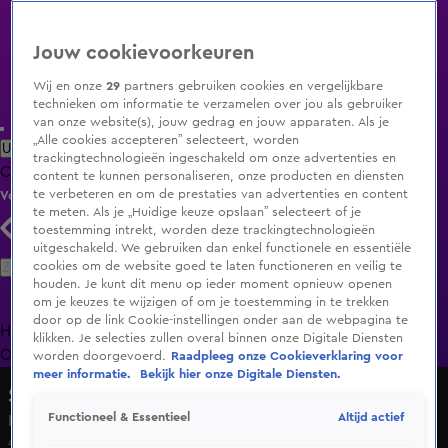
Jouw cookievoorkeuren
Wij en onze
29
partners gebruiken cookies en vergelijkbare
technieken om informatie te verzamelen over jou als gebruiker
van onze website(s), jouw gedrag en jouw apparaten. Als je
„Alle cookies accepteren” selecteert, worden
Uitzending Gemist
Populaire programma's
Zenders
Genres
trackingtechnologieën ingeschakeld om onze advertenties en
Clips
Films
Radio
Smart TV inlog
Shop
content te kunnen personaliseren, onze producten en diensten
te verbeteren en om de prestaties van advertenties en content
Volg KIJK
te meten. Als je „Huidige keuze opslaan” selecteert of je
toestemming intrekt, worden deze trackingtechnologieën
uitgeschakeld. We gebruiken dan enkel functionele en essentiële
Zoeken
cookies om de website goed te laten functioneren en veilig te
houden. Je kunt dit menu op ieder moment opnieuw openen
om je keuzes te wijzigen of om je toestemming in te trekken
door op de link Cookie-instellingen onder aan de webpagina te
Home
Uitzending Gemist
Programma's
De Bondgenoten
De
klikken. Je selecties zullen overal binnen onze Digitale Diensten
Oranjezomer
Livestreams
Shop
worden doorgevoerd.
Raadpleeg onze Cookieverklaring voor
meer informatie.
Bekijk hier onze Digitale Diensten.
Shownieuws
Altijd actief
Functioneel & Essentieel
Kensington hint op terugkeer
4 jan 2025, 14:22