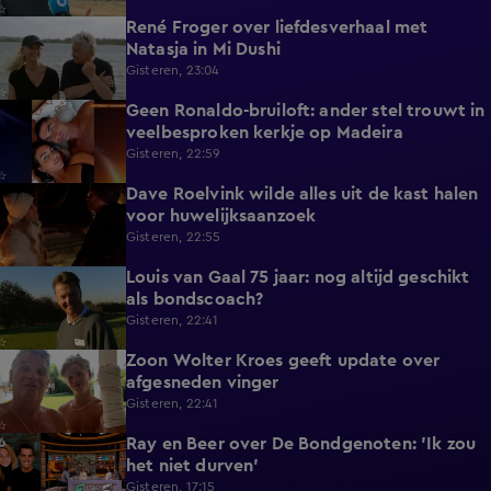
René Froger over liefdesverhaal met
1:43
Natasja in Mi Dushi
Gisteren, 23:04
Geen Ronaldo-bruiloft: ander stel trouwt in
1:01
veelbesproken kerkje op Madeira
Gisteren, 22:59
Dave Roelvink wilde alles uit de kast halen
1:37
voor huwelijksaanzoek
Gisteren, 22:55
Louis van Gaal 75 jaar: nog altijd geschikt
1:16
als bondscoach?
Gisteren, 22:41
Zoon Wolter Kroes geeft update over
0:59
afgesneden vinger
Gisteren, 22:41
Ray en Beer over De Bondgenoten: 'Ik zou
1:45
het niet durven'
Gisteren, 17:15