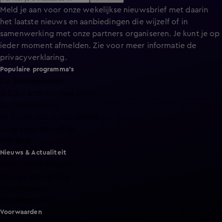
Meld je aan voor onze wekelijkse nieuwsbrief met daarin
het laatste nieuws en aanbiedingen die wijzelf of in
samenwerking met onze partners organiseren. Je kunt je op
ieder moment afmelden. Zie voor meer informatie de
privacyverklaring
.
Populaire programma's
De Bondgenoten
A.S.S. - Anti Survival Show
De Oranjezomer
Mi Dushi: wat is dan liefde?
Lang Leve de Liefde
Het Blok
Nieuws & Actualiteit
Hart van Nederland
Nieuws van de Dag
Shownieuws
Vandaag Inside
Voorwaarden