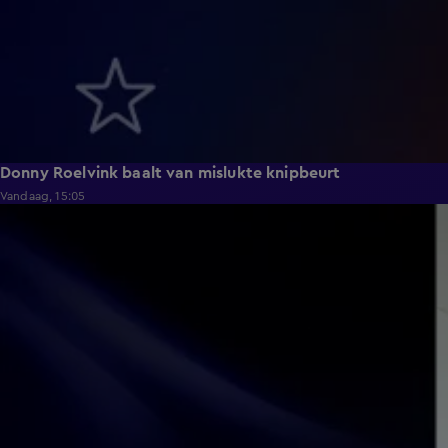
Donny Roelvink baalt van mislukte knipbeurt
Vandaag, 15:05
0:39