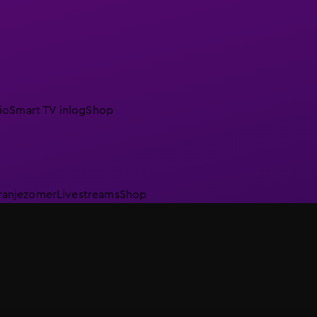
io
Smart TV inlog
Shop
ranjezomer
Livestreams
Shop