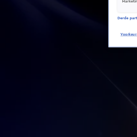
Marketi
Derde parti
Voorkeur