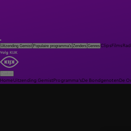
Clips
Films
Rad
Uitzending Gemist
Populaire programma's
Zenders
Genres
Volg KIJK
Zoeken
Home
Uitzending Gemist
Programma's
De Bondgenoten
De O