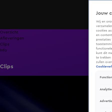
Jouw c
Wij en on
verzamelen
cookies ac
Overzicht
en content
Afleveringen
prestaties
Clips
toestemmin
functionel
Info
kunt dit m
te trekken
zullen ove
Clips
Cookieverk
Function
1:44
Analytis
Adverti