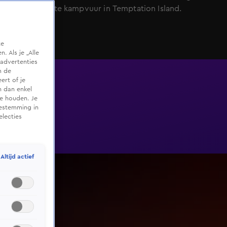
tijdens laatste kampvuur in Temptation Island.
te
 Als je „Alle
advertenties
m de
ert of je
n dan enkel
te houden. Je
oestemming in
electies
Altijd actief