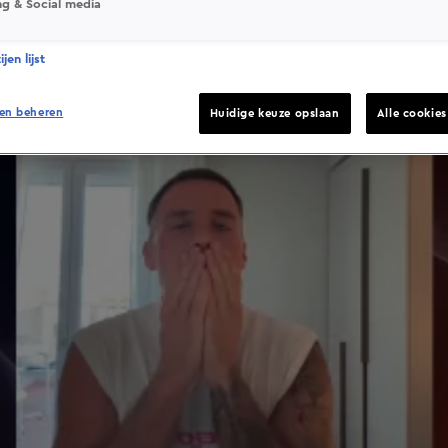
ng & Social media
jen lijst
en beheren
Huidige keuze opslaan
Alle cookie