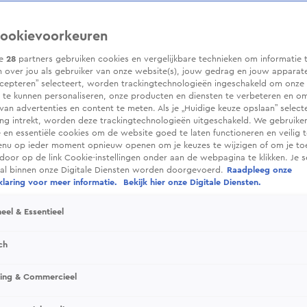
ookievoorkeuren
ze
28
partners gebruiken cookies en vergelijkbare technieken om informatie 
 over jou als gebruiker van onze website(s), jouw gedrag en jouw apparaten.
cepteren” selecteert, worden trackingtechnologieën ingeschakeld om onze 
 te kunnen personaliseren, onze producten en diensten te verbeteren en o
 van advertenties en content te meten. Als je „Huidige keuze opslaan” selecte
g intrekt, worden deze trackingtechnologieën uitgeschakeld. We gebruike
e en essentiële cookies om de website goed te laten functioneren en veilig 
enu op ieder moment opnieuw openen om je keuzes te wijzigen of om je t
 door op de link Cookie-instellingen onder aan de webpagina te klikken. Je s
ral binnen onze Digitale Diensten worden doorgevoerd.
Raadpleeg onze
laring voor meer informatie.
Bekijk hier onze Digitale Diensten.
eel & Essentieel
ch
sing & Commercieel