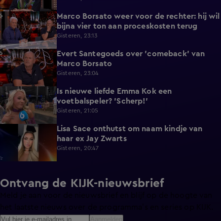
Marco Borsato weer voor de rechter: hij wil
3:32
bijna vier ton aan proceskosten terug
Gisteren, 23:13
Evert Santegoeds over 'comeback' van
8:57
Marco Borsato
Gisteren, 23:04
Is nieuwe liefde Emma Kok een
0:38
voetbalspeler? 'Scherp!'
Gisteren, 21:05
Lisa Sace onthutst om naam kindje van
0:14
haar ex Jay Zwarts
Gisteren, 20:47
Ontvang de KIJK-nieuwsbrief
Meld je aan voor de nieuwsbrief en blijf op de hoogte van
het laatste nieuws over de programma’s en series op KIJK.
Aanmelden