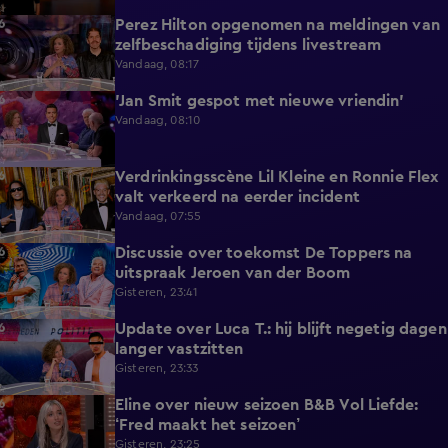
Perez Hilton opgenomen na meldingen van
3:42
zelfbeschadiging tijdens livestream
Vandaag, 08:17
'Jan Smit gespot met nieuwe vriendin'
1:42
Vandaag, 08:10
Verdrinkingsscène Lil Kleine en Ronnie Flex
4:12
valt verkeerd na eerder incident
Vandaag, 07:55
Discussie over toekomst De Toppers na
1:48
uitspraak Jeroen van der Boom
Gisteren, 23:41
Update over Luca T.: hij blijft negetig dagen
1:34
langer vastzitten
Gisteren, 23:33
Eline over nieuw seizoen B&B Vol Liefde:
3:33
‘Fred maakt het seizoen’
Gisteren, 23:25