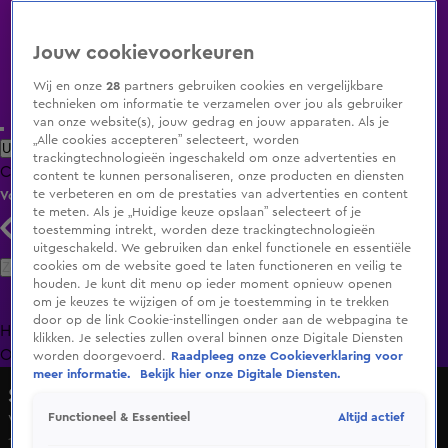
Jouw cookievoorkeuren
Wij en onze
28
partners gebruiken cookies en vergelijkbare
technieken om informatie te verzamelen over jou als gebruiker
van onze website(s), jouw gedrag en jouw apparaten. Als je
„Alle cookies accepteren” selecteert, worden
Uitzending Gemist
Populaire programma's
Zenders
Genres
trackingtechnologieën ingeschakeld om onze advertenties en
Clips
Films
Radio
Smart TV inlog
Shop
content te kunnen personaliseren, onze producten en diensten
te verbeteren en om de prestaties van advertenties en content
Volg KIJK
te meten. Als je „Huidige keuze opslaan” selecteert of je
toestemming intrekt, worden deze trackingtechnologieën
uitgeschakeld. We gebruiken dan enkel functionele en essentiële
Zoeken
cookies om de website goed te laten functioneren en veilig te
houden. Je kunt dit menu op ieder moment opnieuw openen
om je keuzes te wijzigen of om je toestemming in te trekken
door op de link Cookie-instellingen onder aan de webpagina te
Home
Uitzending Gemist
Programma's
De Bondgenoten
De
klikken. Je selecties zullen overal binnen onze Digitale Diensten
Oranjezomer
Livestreams
Shop
worden doorgevoerd.
Raadpleeg onze Cookieverklaring voor
meer informatie.
Bekijk hier onze Digitale Diensten.
Shownieuws
Altijd actief
Functioneel & Essentieel
Verschrikkelijke dag voor ex-vrouw Thomas Berge
18 nov 2024, 20:20