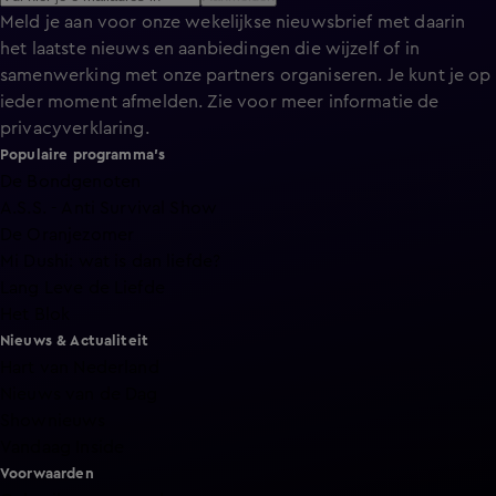
Meld je aan voor onze wekelijkse nieuwsbrief met daarin
het laatste nieuws en aanbiedingen die wijzelf of in
samenwerking met onze partners organiseren. Je kunt je op
ieder moment afmelden. Zie voor meer informatie de
privacyverklaring
.
Populaire programma's
De Bondgenoten
A.S.S. - Anti Survival Show
De Oranjezomer
Mi Dushi: wat is dan liefde?
Lang Leve de Liefde
Het Blok
Nieuws & Actualiteit
Hart van Nederland
Nieuws van de Dag
Shownieuws
Vandaag Inside
Voorwaarden