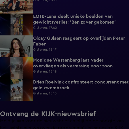
Gisteren, 23:19
EOTB-Lena deelt unieke beelden van
0:13
gewichtsverlies: 'Ben zover gekomen'
Gisteren, 17:42
Olcay Gulsen reageert op overlijden Peter
1:29
Faber
Gisteren, 16:17
Monique Westenberg laat vader
0:43
overvliegen als verrassing voor zoon
Gisteren, 15:19
Dries Roelvink confronteert concurrent met
0:17
gele zwembroek
Gisteren, 15:15
Ontvang de KIJK-nieuwsbrief
Meld je aan voor de nieuwsbrief en blijf op de hoogte van
het laatste nieuws over de programma’s en series op KIJK.