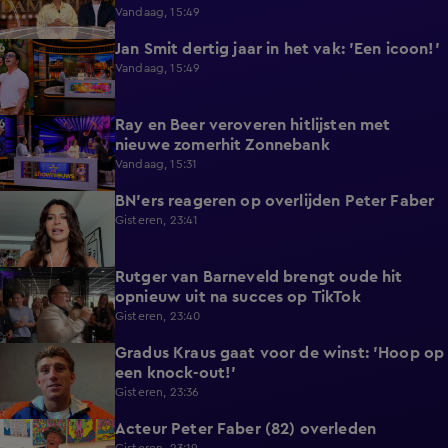
Vandaag, 15:49
Jan Smit dertig jaar in het vak: 'Een icoon!'
7:33
Vandaag, 15:49
Ray en Beer veroveren hitlijsten met
4:47
nieuwe zomerhit Zonnebank
Vandaag, 15:31
BN'ers reageren op overlijden Peter Faber
1:48
Gisteren, 23:41
Rutger van Barneveld brengt oude hit
1:29
opnieuw uit na succes op TikTok
Gisteren, 23:40
Gradus Kraus gaat voor de winst: 'Hoop op
1:11
een knock-out!'
Gisteren, 23:36
Acteur Peter Faber (82) overleden
2:11