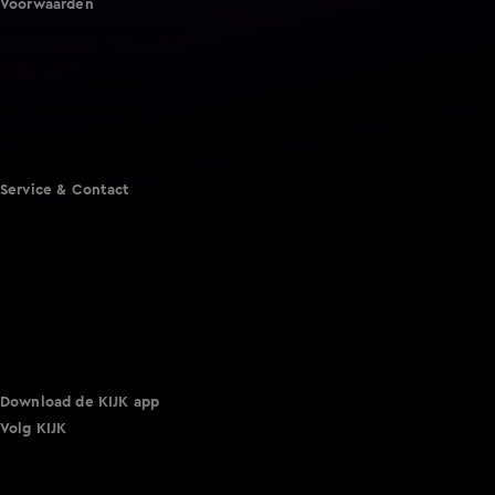
Voorwaarden
Gebruiksvoorwaarden
Cookie instellingen
Cookieverklaring
Privacyverklaring
Toegankelijkheid
Algemene voorwaarden KIJK
Service & Contact
Aanmelden voor een programma
Acties
Adverteren
Smart TV inlog
Over KIJK
Vacatures
Klantenservice
Download de KIJK app
Volg KIJK
©
2026 Talpa Network. Alle rechten voorbehouden. Geen
tekst- en datamining.