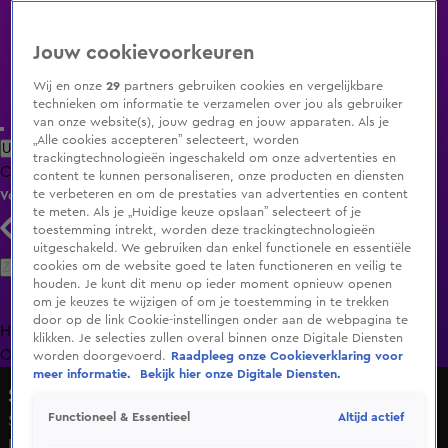
Jouw cookievoorkeuren
Wij en onze
29
partners gebruiken cookies en vergelijkbare
technieken om informatie te verzamelen over jou als gebruiker
van onze website(s), jouw gedrag en jouw apparaten. Als je
„Alle cookies accepteren” selecteert, worden
Uitzending Gemist
Populaire programma's
Zenders
Genres
trackingtechnologieën ingeschakeld om onze advertenties en
Clips
Films
Radio
Smart TV inlog
Shop
content te kunnen personaliseren, onze producten en diensten
te verbeteren en om de prestaties van advertenties en content
Volg KIJK
te meten. Als je „Huidige keuze opslaan” selecteert of je
toestemming intrekt, worden deze trackingtechnologieën
uitgeschakeld. We gebruiken dan enkel functionele en essentiële
Zoeken
cookies om de website goed te laten functioneren en veilig te
houden. Je kunt dit menu op ieder moment opnieuw openen
om je keuzes te wijzigen of om je toestemming in te trekken
door op de link Cookie-instellingen onder aan de webpagina te
Home
Uitzending Gemist
Programma's
De Bondgenoten
De
klikken. Je selecties zullen overal binnen onze Digitale Diensten
Oranjezomer
Livestreams
Shop
worden doorgevoerd.
Raadpleeg onze Cookieverklaring voor
meer informatie.
Bekijk hier onze Digitale Diensten.
Shownieuws
Altijd actief
Functioneel & Essentieel
Spraakmakende types van het tweede seizoen Winter Vol
Liefde