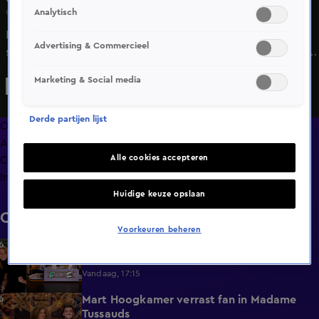
Analytisch
9 jan 2025, 08:55
Imitatiekoningin en cabaretier Iris Rulkens doet de meest
Advertising & Commercieel
spraakmakende types van het huidige seizoen Winter Vol
Liefde na én we spreken prins Pieter-Christiaan over
Marketing & Social media
kandidaat Mike en wat voor vrouw nou bij hem zou
passen.
Derde partijen lijst
Overzicht
Afleveringen
Alle cookies accepteren
Clips
Info
Huidige keuze opslaan
Clips
Voorkeuren beheren
Ray en Beer over De Bondgenoten: 'Ik zou
1:45
het niet durven'
Vandaag, 17:15
Mart Hoogkamer verrast fan in Madame
1:59
Tussauds