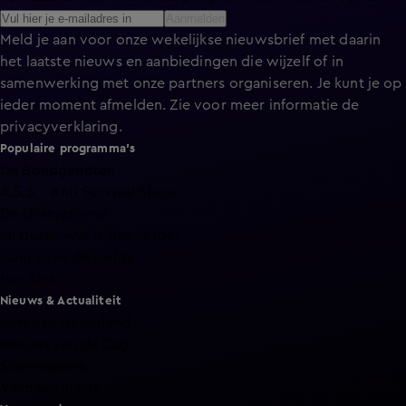
Aanmelden
Meld je aan voor onze wekelijkse nieuwsbrief met daarin
het laatste nieuws en aanbiedingen die wijzelf of in
samenwerking met onze partners organiseren. Je kunt je op
ieder moment afmelden. Zie voor meer informatie de
privacyverklaring
.
Populaire programma's
De Bondgenoten
A.S.S. - Anti Survival Show
De Oranjezomer
Mi Dushi: wat is dan liefde?
Lang Leve de Liefde
Het Blok
Nieuws & Actualiteit
Hart van Nederland
Nieuws van de Dag
Shownieuws
Vandaag Inside