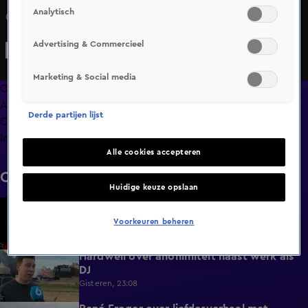
Analytisch
Gerard Jolings single Altijd Vrijgezel
Advertising & Commercieel
Marketing & Social media
Overzicht
Afleveringen
Derde partijen lijst
Clips
Info
Alle cookies accepteren
Clips
Huidige keuze opslaan
The Voice: Celebrity trapt eind september
1:19
af in Amerika
Voorkeuren beheren
Gisteren, 23:12
Hardwell over anonimiteit naast werk als
1:25
DJ
Gisteren, 23:08