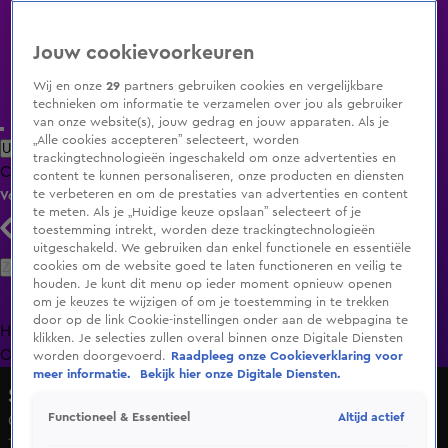
Jouw cookievoorkeuren
Wij en onze
29
partners gebruiken cookies en vergelijkbare
technieken om informatie te verzamelen over jou als gebruiker
van onze website(s), jouw gedrag en jouw apparaten. Als je
„Alle cookies accepteren” selecteert, worden
Uitzending Gemist
Populaire programma's
Zenders
Genres
trackingtechnologieën ingeschakeld om onze advertenties en
Clips
Films
Radio
Smart TV inlog
Shop
content te kunnen personaliseren, onze producten en diensten
te verbeteren en om de prestaties van advertenties en content
Volg KIJK
te meten. Als je „Huidige keuze opslaan” selecteert of je
toestemming intrekt, worden deze trackingtechnologieën
uitgeschakeld. We gebruiken dan enkel functionele en essentiële
Zoeken
cookies om de website goed te laten functioneren en veilig te
houden. Je kunt dit menu op ieder moment opnieuw openen
om je keuzes te wijzigen of om je toestemming in te trekken
door op de link Cookie-instellingen onder aan de webpagina te
Home
Uitzending Gemist
Programma's
De Bondgenoten
De
klikken. Je selecties zullen overal binnen onze Digitale Diensten
Oranjezomer
Livestreams
Shop
worden doorgevoerd.
Raadpleeg onze Cookieverklaring voor
meer informatie.
Bekijk hier onze Digitale Diensten.
Shownieuws
Altijd actief
Functioneel & Essentieel
Gerard Jolings single Altijd Vrijgezel
10 juni 2025, 16:17