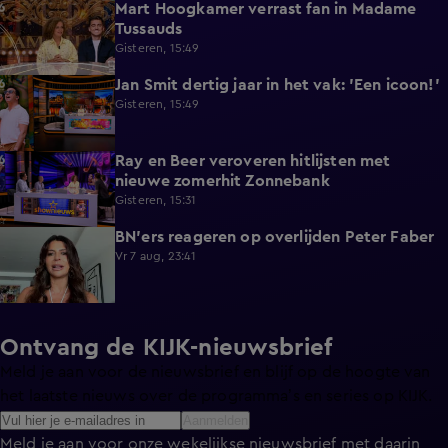
Mart Hoogkamer verrast fan in Madame
1:59
Tussauds
Gisteren, 15:49
Jan Smit dertig jaar in het vak: 'Een icoon!'
7:33
Gisteren, 15:49
Ray en Beer veroveren hitlijsten met
4:47
nieuwe zomerhit Zonnebank
Gisteren, 15:31
BN'ers reageren op overlijden Peter Faber
1:48
Vr 7 aug, 23:41
Ontvang de KIJK-nieuwsbrief
Meld je aan voor de nieuwsbrief en blijf op de hoogte van
het laatste nieuws over de programma’s en series op KIJK.
Aanmelden
Meld je aan voor onze wekelijkse nieuwsbrief met daarin