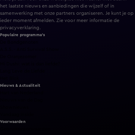
het laatste nieuws en aanbiedingen die wijzelf of in
samenwerking met onze partners organiseren. Je kunt je op
ieder moment afmelden. Zie voor meer informatie de
privacyverklaring
.
Populaire programma's
De Bondgenoten
A.S.S. - Anti Survival Show
De Oranjezomer
Mi Dushi: wat is dan liefde?
Lang Leve de Liefde
Het Blok
Nieuws & Actualiteit
Hart van Nederland
Nieuws van de Dag
Shownieuws
Vandaag Inside
Voorwaarden
Gebruiksvoorwaarden