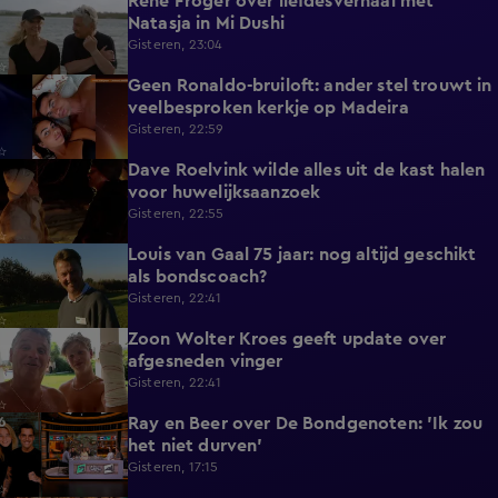
René Froger over liefdesverhaal met
1:43
Natasja in Mi Dushi
Gisteren, 23:04
Geen Ronaldo-bruiloft: ander stel trouwt in
1:01
veelbesproken kerkje op Madeira
Gisteren, 22:59
Dave Roelvink wilde alles uit de kast halen
1:37
voor huwelijksaanzoek
Gisteren, 22:55
Louis van Gaal 75 jaar: nog altijd geschikt
1:16
als bondscoach?
Gisteren, 22:41
Zoon Wolter Kroes geeft update over
0:59
afgesneden vinger
Gisteren, 22:41
Ray en Beer over De Bondgenoten: 'Ik zou
1:45
het niet durven'
Gisteren, 17:15