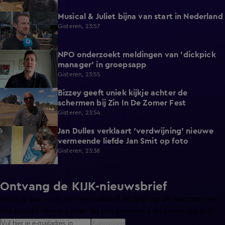
Musical & Juliet bijna van start in Nederland
1:11
Gisteren, 23:57
NPO onderzoekt meldingen van 'dickpick
1:03
manager' in groepsapp
Gisteren, 23:55
Bizzey geeft uniek kijkje achter de
1:32
schermen bij Zin In De Zomer Fest
Gisteren, 23:54
Jan Dulles verklaart 'verdwijning' nieuwe
4:14
vermeende liefde Jan Smit op foto
Gisteren, 23:38
Ontvang de KIJK-nieuwsbrief
Meld je aan voor de nieuwsbrief en blijf op de hoogte van
het laatste nieuws over de programma’s en series op KIJK.
Aanmelden