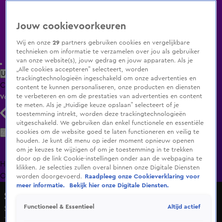
Jouw cookievoorkeuren
Wij en onze
29
partners gebruiken cookies en vergelijkbare
technieken om informatie te verzamelen over jou als gebruiker
van onze website(s), jouw gedrag en jouw apparaten. Als je
„Alle cookies accepteren” selecteert, worden
Uitzending Gemist
Populaire programma's
Zenders
Genres
trackingtechnologieën ingeschakeld om onze advertenties en
Clips
Films
Radio
Smart TV inlog
Shop
content te kunnen personaliseren, onze producten en diensten
te verbeteren en om de prestaties van advertenties en content
Volg KIJK
te meten. Als je „Huidige keuze opslaan” selecteert of je
toestemming intrekt, worden deze trackingtechnologieën
uitgeschakeld. We gebruiken dan enkel functionele en essentiële
Zoeken
cookies om de website goed te laten functioneren en veilig te
houden. Je kunt dit menu op ieder moment opnieuw openen
om je keuzes te wijzigen of om je toestemming in te trekken
door op de link Cookie-instellingen onder aan de webpagina te
Home
Uitzending Gemist
Programma's
De Bondgenoten
De
klikken. Je selecties zullen overal binnen onze Digitale Diensten
Oranjezomer
Livestreams
Shop
worden doorgevoerd.
Raadpleeg onze Cookieverklaring voor
meer informatie.
Bekijk hier onze Digitale Diensten.
Shownieuws
Altijd actief
Functioneel & Essentieel
Snelle vraagt vriendin ten huwelijk
1 jan 2025, 10:46