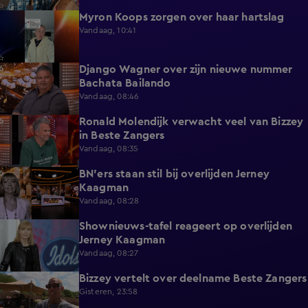
Myron Koops zorgen over haar hartslag
5:02
Vandaag, 10:41
Django Wagner over zijn nieuwe nummer
2:28
Bachata Bailando
Vandaag, 08:46
Ronald Molendijk verwacht veel van Bizzey
0:39
in Beste Zangers
Vandaag, 08:35
BN'ers staan stil bij overlijden Jerney
3:44
Kaagman
Vandaag, 08:28
Shownieuws-tafel reageert op overlijden
5:12
Jerney Kaagman
Vandaag, 08:27
Bizzey vertelt over deelname Beste Zangers
1:14
Gisteren, 23:58