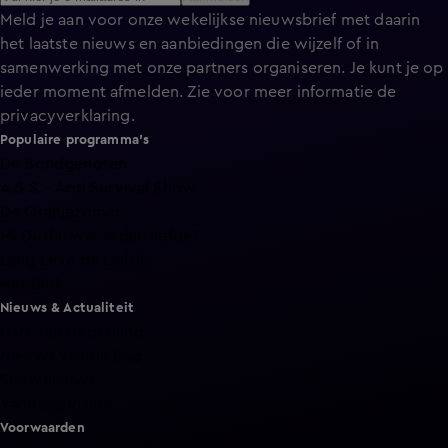
Meld je aan voor onze wekelijkse nieuwsbrief met daarin
het laatste nieuws en aanbiedingen die wijzelf of in
samenwerking met onze partners organiseren. Je kunt je op
ieder moment afmelden. Zie voor meer informatie de
privacyverklaring
.
Populaire programma's
De Bondgenoten
A.S.S. - Anti Survival Show
De Oranjezomer
Mi Dushi: wat is dan liefde?
Lang Leve de Liefde
Het Blok
Nieuws & Actualiteit
Hart van Nederland
Nieuws van de Dag
Shownieuws
Vandaag Inside
Voorwaarden