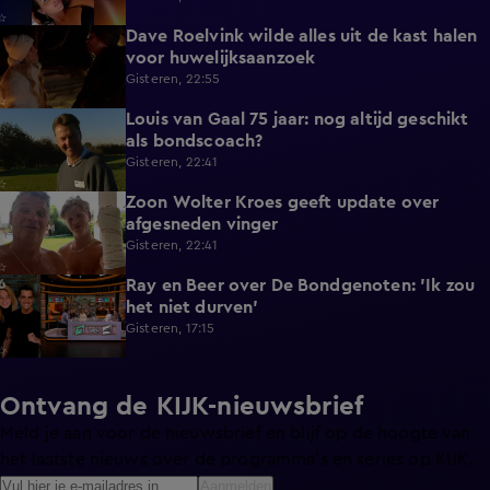
Dave Roelvink wilde alles uit de kast halen
1:37
voor huwelijksaanzoek
Gisteren, 22:55
Louis van Gaal 75 jaar: nog altijd geschikt
1:16
als bondscoach?
Gisteren, 22:41
Zoon Wolter Kroes geeft update over
0:59
afgesneden vinger
Gisteren, 22:41
Ray en Beer over De Bondgenoten: 'Ik zou
1:45
het niet durven'
Gisteren, 17:15
Ontvang de KIJK-nieuwsbrief
Meld je aan voor de nieuwsbrief en blijf op de hoogte van
het laatste nieuws over de programma’s en series op KIJK.
Aanmelden