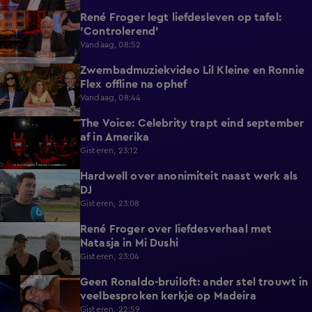
René Froger legt liefdesleven op tafel:
6:43
'Controlerend'
Vandaag, 08:52
Zwembadmuziekvideo Lil Kleine en Ronnie
1:32
Flex offline na ophef
Vandaag, 08:44
The Voice: Celebrity trapt eind september
1:19
af in Amerika
Gisteren, 23:12
Hardwell over anonimiteit naast werk als
1:25
DJ
Gisteren, 23:08
René Froger over liefdesverhaal met
1:43
Natasja in Mi Dushi
Gisteren, 23:04
Geen Ronaldo-bruiloft: ander stel trouwt in
1:01
veelbesproken kerkje op Madeira
Gisteren, 22:59