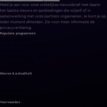
Meld je aan voor onze wekelijkse nieuwsbrief met daarin
het laatste nieuws en aanbiedingen die wijzelf of in
samenwerking met onze partners organiseren. Je kunt je op
ieder moment afmelden. Zie voor meer informatie de
privacyverklaring
.
Populaire programma's
De Bondgenoten
A.S.S. - Anti Survival Show
De Oranjezomer
Mi Dushi: wat is dan liefde?
Lang Leve de Liefde
Het Blok
Nieuws & Actualiteit
Hart van Nederland
Nieuws van de Dag
Shownieuws
Vandaag Inside
Voorwaarden