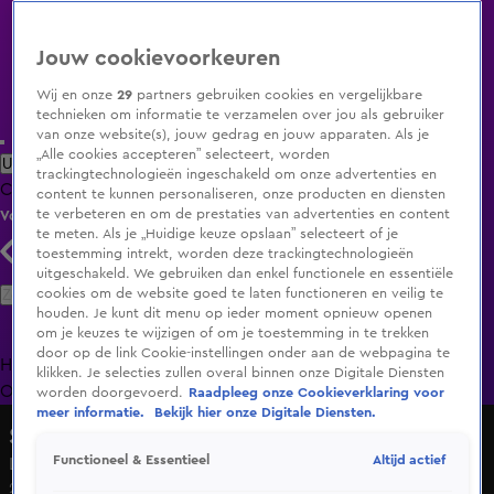
Jouw cookievoorkeuren
Wij en onze
29
partners gebruiken cookies en vergelijkbare
technieken om informatie te verzamelen over jou als gebruiker
van onze website(s), jouw gedrag en jouw apparaten. Als je
„Alle cookies accepteren” selecteert, worden
Uitzending Gemist
Populaire programma's
Zenders
Genres
trackingtechnologieën ingeschakeld om onze advertenties en
Clips
Films
Radio
Smart TV inlog
Shop
content te kunnen personaliseren, onze producten en diensten
te verbeteren en om de prestaties van advertenties en content
Volg KIJK
te meten. Als je „Huidige keuze opslaan” selecteert of je
toestemming intrekt, worden deze trackingtechnologieën
uitgeschakeld. We gebruiken dan enkel functionele en essentiële
Zoeken
cookies om de website goed te laten functioneren en veilig te
houden. Je kunt dit menu op ieder moment opnieuw openen
om je keuzes te wijzigen of om je toestemming in te trekken
door op de link Cookie-instellingen onder aan de webpagina te
Home
Uitzending Gemist
Programma's
De Bondgenoten
De
klikken. Je selecties zullen overal binnen onze Digitale Diensten
Oranjezomer
Livestreams
Shop
worden doorgevoerd.
Raadpleeg onze Cookieverklaring voor
meer informatie.
Bekijk hier onze Digitale Diensten.
Shownieuws
Altijd actief
Functioneel & Essentieel
Lil' Kleine doet uitspraak over relatiebreuk
20 apr 2025, 08:32