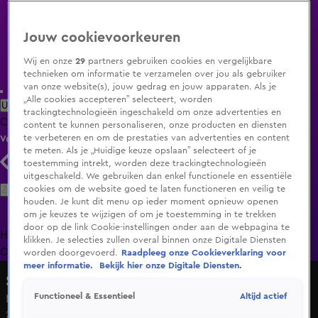
Jouw cookievoorkeuren
Wij en onze
29
partners gebruiken cookies en vergelijkbare
technieken om informatie te verzamelen over jou als gebruiker
van onze website(s), jouw gedrag en jouw apparaten. Als je
„Alle cookies accepteren” selecteert, worden
Uitzending Gemist
Populaire programma's
Zenders
Genres
trackingtechnologieën ingeschakeld om onze advertenties en
Clips
Films
Radio
Smart TV inlog
Shop
content te kunnen personaliseren, onze producten en diensten
te verbeteren en om de prestaties van advertenties en content
Volg KIJK
te meten. Als je „Huidige keuze opslaan” selecteert of je
toestemming intrekt, worden deze trackingtechnologieën
uitgeschakeld. We gebruiken dan enkel functionele en essentiële
Zoeken
cookies om de website goed te laten functioneren en veilig te
houden. Je kunt dit menu op ieder moment opnieuw openen
om je keuzes te wijzigen of om je toestemming in te trekken
door op de link Cookie-instellingen onder aan de webpagina te
Home
Uitzending Gemist
Programma's
De Bondgenoten
De
klikken. Je selecties zullen overal binnen onze Digitale Diensten
Oranjezomer
Livestreams
Shop
worden doorgevoerd.
Raadpleeg onze Cookieverklaring voor
meer informatie.
Bekijk hier onze Digitale Diensten.
Shownieuws
Altijd actief
Functioneel & Essentieel
Marco Borsato krijgt liefdevol bezoek
29 jan 2025, 16:40