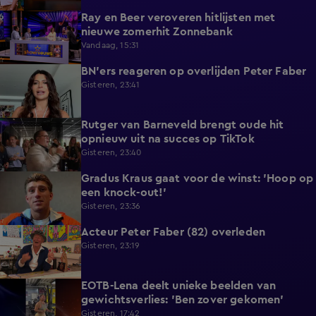
Ray en Beer veroveren hitlijsten met
4:47
nieuwe zomerhit Zonnebank
Vandaag, 15:31
BN'ers reageren op overlijden Peter Faber
1:48
Gisteren, 23:41
Rutger van Barneveld brengt oude hit
1:29
opnieuw uit na succes op TikTok
Gisteren, 23:40
Gradus Kraus gaat voor de winst: 'Hoop op
1:11
een knock-out!'
Gisteren, 23:36
Acteur Peter Faber (82) overleden
2:11
Gisteren, 23:19
EOTB-Lena deelt unieke beelden van
0:13
gewichtsverlies: 'Ben zover gekomen'
Gisteren, 17:42