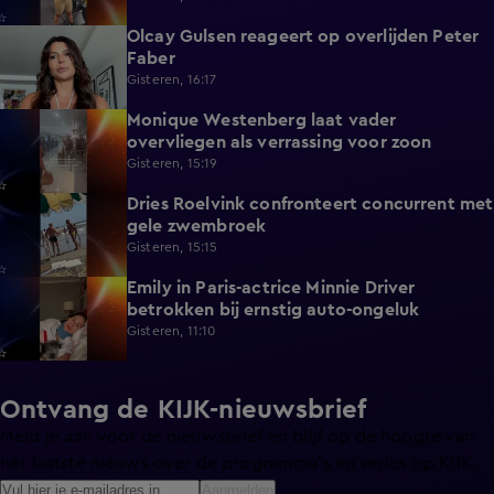
Olcay Gulsen reageert op overlijden Peter
1:29
Faber
Gisteren, 16:17
Monique Westenberg laat vader
0:43
overvliegen als verrassing voor zoon
Gisteren, 15:19
Dries Roelvink confronteert concurrent met
0:17
gele zwembroek
Gisteren, 15:15
Emily in Paris-actrice Minnie Driver
2:38
betrokken bij ernstig auto-ongeluk
Gisteren, 11:10
Ontvang de KIJK-nieuwsbrief
Meld je aan voor de nieuwsbrief en blijf op de hoogte van
het laatste nieuws over de programma’s en series op KIJK.
Aanmelden