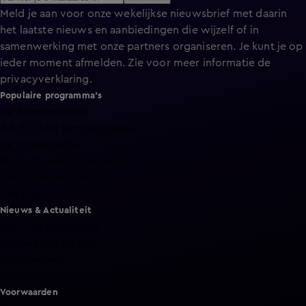
Meld je aan voor onze wekelijkse nieuwsbrief met daarin
het laatste nieuws en aanbiedingen die wijzelf of in
samenwerking met onze partners organiseren. Je kunt je op
ieder moment afmelden. Zie voor meer informatie de
privacyverklaring
.
Populaire programma's
De Bondgenoten
A.S.S. - Anti Survival Show
De Oranjezomer
Mi Dushi: wat is dan liefde?
Lang Leve de Liefde
Het Blok
Nieuws & Actualiteit
Hart van Nederland
Nieuws van de Dag
Shownieuws
Vandaag Inside
Voorwaarden