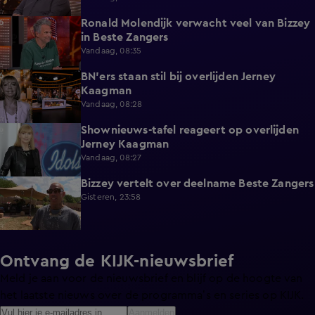
Ronald Molendijk verwacht veel van Bizzey
0:39
in Beste Zangers
Vandaag, 08:35
BN'ers staan stil bij overlijden Jerney
3:44
Kaagman
Vandaag, 08:28
Shownieuws-tafel reageert op overlijden
5:12
Jerney Kaagman
Vandaag, 08:27
Bizzey vertelt over deelname Beste Zangers
1:14
Gisteren, 23:58
Ontvang de KIJK-nieuwsbrief
Meld je aan voor de nieuwsbrief en blijf op de hoogte van
het laatste nieuws over de programma’s en series op KIJK.
Aanmelden