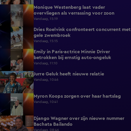
Monique Westenberg laat vader
0:43
overvliegen als verrassing voor zoon
Vandaag, 15:19
Dries Roelvink confronteert concurrent met
0:17
gele zwembroek
Vandaag, 15:15
Emily in Paris-actrice Minnie Driver
2:38
betrokken bij ernstig auto-ongeluk
Vandaag, 11:10
Jurre Geluk heeft nieuwe relatie
1:12
Vandaag, 10:46
Myron Koops zorgen over haar hartslag
5:02
Vandaag, 10:41
Django Wagner over zijn nieuwe nummer
2:28
Bachata Bailando
Vandaag, 08:46