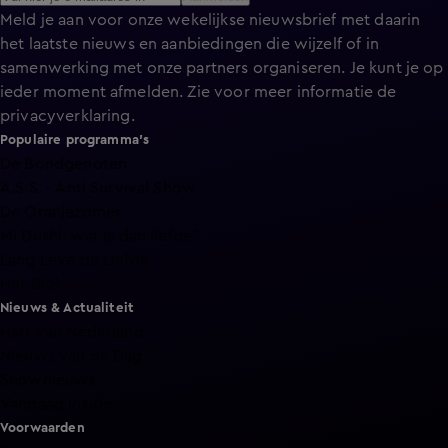
Meld je aan voor onze wekelijkse nieuwsbrief met daarin
het laatste nieuws en aanbiedingen die wijzelf of in
samenwerking met onze partners organiseren. Je kunt je op
ieder moment afmelden. Zie voor meer informatie de
privacyverklaring
.
Populaire programma's
De Bondgenoten
A.S.S. - Anti Survival Show
De Oranjezomer
Mi Dushi: wat is dan liefde?
Lang Leve de Liefde
Het Blok
Nieuws & Actualiteit
Hart van Nederland
Nieuws van de Dag
Shownieuws
Vandaag Inside
Voorwaarden