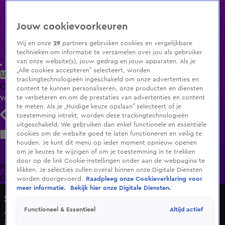
Jouw cookievoorkeuren
Wij en onze
29
partners gebruiken cookies en vergelijkbare
technieken om informatie te verzamelen over jou als gebruiker
van onze website(s), jouw gedrag en jouw apparaten. Als je
„Alle cookies accepteren” selecteert, worden
Uitzending Gemist
Populaire programma's
Zenders
Genres
trackingtechnologieën ingeschakeld om onze advertenties en
Clips
Films
Radio
Smart TV inlog
Shop
content te kunnen personaliseren, onze producten en diensten
te verbeteren en om de prestaties van advertenties en content
Volg KIJK
te meten. Als je „Huidige keuze opslaan” selecteert of je
toestemming intrekt, worden deze trackingtechnologieën
uitgeschakeld. We gebruiken dan enkel functionele en essentiële
Zoeken
cookies om de website goed te laten functioneren en veilig te
houden. Je kunt dit menu op ieder moment opnieuw openen
om je keuzes te wijzigen of om je toestemming in te trekken
door op de link Cookie-instellingen onder aan de webpagina te
Home
Uitzending Gemist
Programma's
De Bondgenoten
De
klikken. Je selecties zullen overal binnen onze Digitale Diensten
Oranjezomer
Livestreams
Shop
worden doorgevoerd.
Raadpleeg onze Cookieverklaring voor
meer informatie.
Bekijk hier onze Digitale Diensten.
Shownieuws
Altijd actief
Functioneel & Essentieel
Art Rooijakkers blikt vooruit op Nieuws van de Dag
7 jan 2025, 11:33