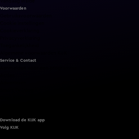
Vandaag Inside
Voorwaarden
Gebruiksvoorwaarden
Cookie instellingen
Cookieverklaring
Privacyverklaring
Toegankelijkheid
Algemene voorwaarden KIJK
Service & Contact
Aanmelden voor een programma
Acties
Adverteren
Smart TV inlog
Over KIJK
Vacatures
Klantenservice
Download de KIJK app
Volg KIJK
©
2026 Talpa Network. Alle rechten voorbehouden. Geen