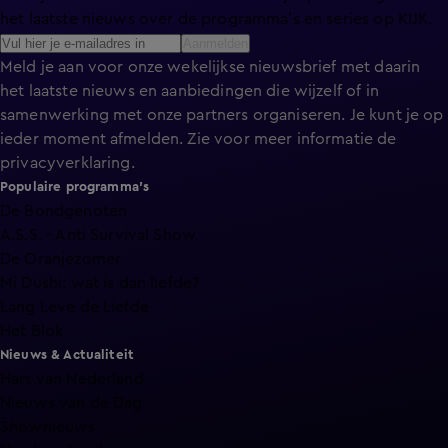
het laatste nieuws over de programma’s en series op KIJK.
Aanmelden
Meld je aan voor onze wekelijkse nieuwsbrief met daarin
het laatste nieuws en aanbiedingen die wijzelf of in
samenwerking met onze partners organiseren. Je kunt je op
ieder moment afmelden. Zie voor meer informatie de
privacyverklaring
.
Populaire programma's
De Bondgenoten
A.S.S. - Anti Survival Show
De Oranjezomer
Mi Dushi: wat is dan liefde?
Lang Leve de Liefde
Het Blok
Nieuws & Actualiteit
Hart van Nederland
Nieuws van de Dag
Shownieuws