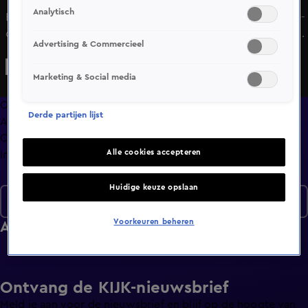
Analytisch
Een opvallend moment tijdens het allerlaatste GelreDome-
concert van Suzan & Freek. Lenny Kuhr geeft haar laatste
Advertising & Commercieel
optreden. Fender, het zoontje van Johnny de Mol, maakt
zijn acteerdebuut in een razend populaire film. En Anti
Marketing & Social media
Survival Show-realityster Luca Tor schuift aan om te
babbelen over alle spanningen, drama en sappige
Overzicht
Derde partijen lijst
geruchten.
Afleveringen
Clips
Alle cookies accepteren
Info
Huidige keuze opslaan
Seizoen 2026
Voorkeuren beheren
Afleveringen
Ontvang de KIJK-nieuwsbrief
Meld je aan voor de nieuwsbrief en blijf op de hoogte van