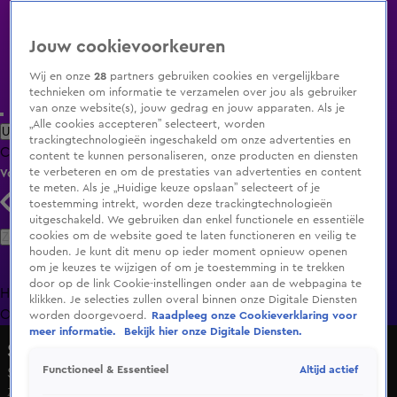
Jouw cookievoorkeuren
Wij en onze
28
partners gebruiken cookies en vergelijkbare
technieken om informatie te verzamelen over jou als gebruiker
van onze website(s), jouw gedrag en jouw apparaten. Als je
„Alle cookies accepteren” selecteert, worden
Uitzending Gemist
Populaire programma's
Zenders
Genres
trackingtechnologieën ingeschakeld om onze advertenties en
Clips
Films
Radio
Smart TV inlog
Shop
content te kunnen personaliseren, onze producten en diensten
te verbeteren en om de prestaties van advertenties en content
Volg KIJK
te meten. Als je „Huidige keuze opslaan” selecteert of je
toestemming intrekt, worden deze trackingtechnologieën
uitgeschakeld. We gebruiken dan enkel functionele en essentiële
Zoeken
cookies om de website goed te laten functioneren en veilig te
houden. Je kunt dit menu op ieder moment opnieuw openen
om je keuzes te wijzigen of om je toestemming in te trekken
door op de link Cookie-instellingen onder aan de webpagina te
Home
Uitzending Gemist
Programma's
De Bondgenoten
De
klikken. Je selecties zullen overal binnen onze Digitale Diensten
Oranjezomer
Livestreams
Shop
worden doorgevoerd.
Raadpleeg onze Cookieverklaring voor
meer informatie.
Bekijk hier onze Digitale Diensten.
Shownieuws
Altijd actief
Functioneel & Essentieel
Seizoen 2026, aflevering 151
Zo 31 mei, 23:02