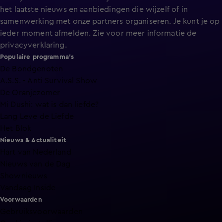
het laatste nieuws en aanbiedingen die wijzelf of in
samenwerking met onze partners organiseren. Je kunt je op
ieder moment afmelden. Zie voor meer informatie de
privacyverklaring
.
Populaire programma's
De Bondgenoten
A.S.S. - Anti Survival Show
De Oranjezomer
Mi Dushi: wat is dan liefde?
Lang Leve de Liefde
Het Blok
Nieuws & Actualiteit
Hart van Nederland
Nieuws van de Dag
Shownieuws
Vandaag Inside
Voorwaarden
Gebruiksvoorwaarden