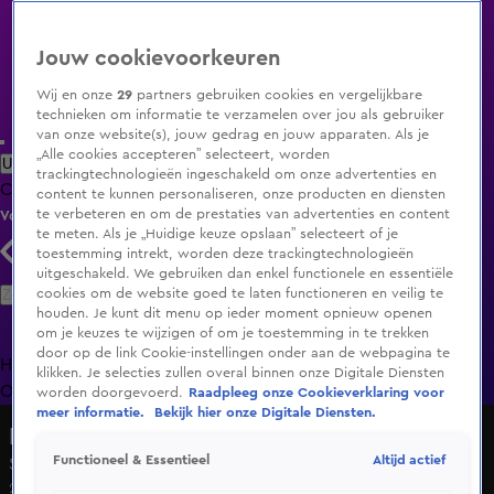
Jouw cookievoorkeuren
Wij en onze
29
partners gebruiken cookies en vergelijkbare
technieken om informatie te verzamelen over jou als gebruiker
van onze website(s), jouw gedrag en jouw apparaten. Als je
„Alle cookies accepteren” selecteert, worden
Uitzending Gemist
Populaire programma's
Zenders
Genres
trackingtechnologieën ingeschakeld om onze advertenties en
Clips
Films
Radio
Smart TV inlog
Shop
content te kunnen personaliseren, onze producten en diensten
te verbeteren en om de prestaties van advertenties en content
Volg KIJK
te meten. Als je „Huidige keuze opslaan” selecteert of je
toestemming intrekt, worden deze trackingtechnologieën
uitgeschakeld. We gebruiken dan enkel functionele en essentiële
Zoeken
cookies om de website goed te laten functioneren en veilig te
houden. Je kunt dit menu op ieder moment opnieuw openen
om je keuzes te wijzigen of om je toestemming in te trekken
door op de link Cookie-instellingen onder aan de webpagina te
Home
Uitzending Gemist
Programma's
De Bondgenoten
De
klikken. Je selecties zullen overal binnen onze Digitale Diensten
Oranjezomer
Livestreams
Shop
worden doorgevoerd.
Raadpleeg onze Cookieverklaring voor
meer informatie.
Bekijk hier onze Digitale Diensten.
Roy Donders: stylist van het zuiden
Altijd actief
Functioneel & Essentieel
Seizoen 1, aflevering 2
28 okt 2016, 21:30