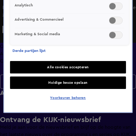
Analytisch
In deze aflevering laat bas zijn beste kabouter plop-imitatie
zien en hebben de vrienden het over vreemde
Advertising & Commercieel
marktplaatsafspraken. Ook zijn ze op zoek naar nieuwe
hobbies.
Marketing & Social media
Overzicht
Derde partijen lijst
Afleveringen
Clips
Alle cookies accepteren
Seizoen 1
Huidige keuze opslaan
Afleveringen
Voorkeuren beheren
Ontvang de KIJK-nieuwsbrief
Meld je aan voor de nieuwsbrief en blijf op de hoogte van
het laatste nieuws over de programma’s en series op KIJK.