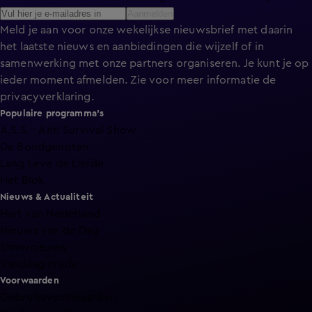
Aanmelden
Meld je aan voor onze wekelijkse nieuwsbrief met daarin
het laatste nieuws en aanbiedingen die wijzelf of in
samenwerking met onze partners organiseren. Je kunt je op
ieder moment afmelden. Zie voor meer informatie de
privacyverklaring
.
Populaire programma's
A.S.S. - Anti Survival Show
De Bondgenoten
Lang Leve de Liefde
Het Blok
Nieuws & Actualiteit
Hart van Nederland
Nieuws van de Dag
Shownieuws
Vandaag Inside
Voorwaarden
Gebruiksvoorwaarden