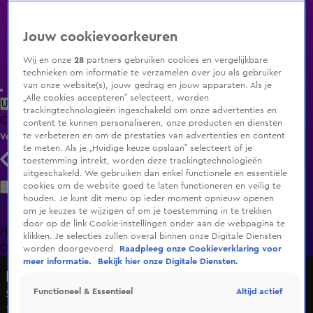
Jouw cookievoorkeuren
Wij en onze
28
partners gebruiken cookies en vergelijkbare
technieken om informatie te verzamelen over jou als gebruiker
van onze website(s), jouw gedrag en jouw apparaten. Als je
„Alle cookies accepteren” selecteert, worden
Uitzending Gemist
Populaire programma's
Zenders
Genres
trackingtechnologieën ingeschakeld om onze advertenties en
Clips
Films
Radio
Smart TV inlog
Shop
content te kunnen personaliseren, onze producten en diensten
te verbeteren en om de prestaties van advertenties en content
Volg KIJK
te meten. Als je „Huidige keuze opslaan” selecteert of je
toestemming intrekt, worden deze trackingtechnologieën
uitgeschakeld. We gebruiken dan enkel functionele en essentiële
Zoeken
cookies om de website goed te laten functioneren en veilig te
houden. Je kunt dit menu op ieder moment opnieuw openen
om je keuzes te wijzigen of om je toestemming in te trekken
door op de link Cookie-instellingen onder aan de webpagina te
Home
Uitzending Gemist
Programma's
De Bondgenoten
De
klikken. Je selecties zullen overal binnen onze Digitale Diensten
Oranjezomer
Livestreams
Shop
worden doorgevoerd.
Raadpleeg onze Cookieverklaring voor
meer informatie.
Bekijk hier onze Digitale Diensten.
Rondje op de Zaak
Altijd actief
Functioneel & Essentieel
Seizoen 1, aflevering 29
1 aug 2024, 16:00