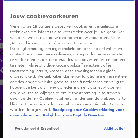
Jouw cookievoorkeuren
Wij en onze
28
partners gebruiken cookies en vergelijkbare
technieken om informatie te verzamelen over jou als gebruiker
van onze website(s), jouw gedrag en jouw apparaten. Als je
„Alle cookies accepteren” selecteert, worden
Uitzending Gemist
Populaire programma's
Zenders
Genres
trackingtechnologieën ingeschakeld om onze advertenties en
Clips
Films
Radio
Smart TV inlog
Shop
content te kunnen personaliseren, onze producten en diensten
te verbeteren en om de prestaties van advertenties en content
Volg KIJK
te meten. Als je „Huidige keuze opslaan” selecteert of je
toestemming intrekt, worden deze trackingtechnologieën
uitgeschakeld. We gebruiken dan enkel functionele en essentiële
Zoeken
cookies om de website goed te laten functioneren en veilig te
houden. Je kunt dit menu op ieder moment opnieuw openen
om je keuzes te wijzigen of om je toestemming in te trekken
door op de link Cookie-instellingen onder aan de webpagina te
Home
Uitzending Gemist
Programma's
De Bondgenoten
De
klikken. Je selecties zullen overal binnen onze Digitale Diensten
Oranjezomer
Livestreams
Shop
worden doorgevoerd.
Raadpleeg onze Cookieverklaring voor
meer informatie.
Bekijk hier onze Digitale Diensten.
Roadtrippers
Altijd actief
Functioneel & Essentieel
Seizoen 4, aflevering 7
29 juli 2017, 16:00