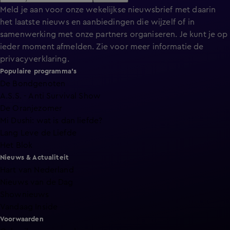
Meld je aan voor onze wekelijkse nieuwsbrief met daarin
het laatste nieuws en aanbiedingen die wijzelf of in
samenwerking met onze partners organiseren. Je kunt je op
ieder moment afmelden. Zie voor meer informatie de
privacyverklaring
.
Populaire programma's
De Bondgenoten
A.S.S. - Anti Survival Show
De Oranjezomer
Mi Dushi: wat is dan liefde?
Lang Leve de Liefde
Het Blok
Nieuws & Actualiteit
Hart van Nederland
Nieuws van de Dag
Shownieuws
Vandaag Inside
Voorwaarden