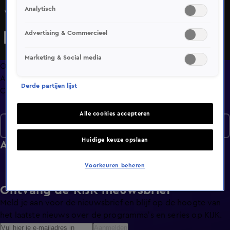
Analytisch
Welk team komt er het verste van het startpunt?
Advertising & Commercieel
Marketing & Social media
Overzicht
Afleveringen
Derde partijen lijst
Clips
Alle cookies accepteren
Seizoen 4
Huidige keuze opslaan
Afleveringen
Voorkeuren beheren
Ontvang de KIJK-nieuwsbrief
Meld je aan voor de nieuwsbrief en blijf op de hoogte van
het laatste nieuws over de programma’s en series op KIJK.
Aanmelden