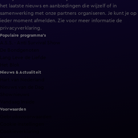
het laatste nieuws en aanbiedingen die wijzelf of in
samenwerking met onze partners organiseren. Je kunt je op
ieder moment afmelden. Zie voor meer informatie de
privacyverklaring
.
Populaire programma's
A.S.S. - Anti Survival Show
De Bondgenoten
Lang Leve de Liefde
Het Blok
Nieuws & Actualiteit
Hart van Nederland
Nieuws van de Dag
Shownieuws
Vandaag Inside
Voorwaarden
Gebruiksvoorwaarden
Cookie instellingen
Cookieverklaring