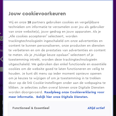
Jouw cookievoorkeuren
Wij en onze
28
partners gebruiken cookies en vergelijkbare
technieken om informatie te verzamelen over jou als gebruiker
van onze website(s), jouw gedrag en jouw apparaten. Als je
„Alle cookies accepteren” selecteert, worden
Uitzending Gemist
Populaire programma's
Zenders
Genres
trackingtechnologieën ingeschakeld om onze advertenties en
Clips
Films
Radio
Smart TV inlog
Shop
content te kunnen personaliseren, onze producten en diensten
te verbeteren en om de prestaties van advertenties en content
Volg KIJK
te meten. Als je „Huidige keuze opslaan” selecteert of je
toestemming intrekt, worden deze trackingtechnologieën
uitgeschakeld. We gebruiken dan enkel functionele en essentiële
Zoeken
cookies om de website goed te laten functioneren en veilig te
houden. Je kunt dit menu op ieder moment opnieuw openen
om je keuzes te wijzigen of om je toestemming in te trekken
door op de link Cookie-instellingen onder aan de webpagina te
Home
Uitzending Gemist
Programma's
De Bondgenoten
De
klikken. Je selecties zullen overal binnen onze Digitale Diensten
Oranjezomer
Livestreams
Shop
worden doorgevoerd.
Raadpleeg onze Cookieverklaring voor
meer informatie.
Bekijk hier onze Digitale Diensten.
Release Reacties
Altijd actief
Functioneel & Essentieel
Seizoen 2022, aflevering 135
4 feb 2022, 16:00