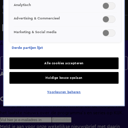
Analytisch
Boer Ayoub is deze week te gast in Release Reacties.
Vanwege het 30-jarige bestaan van 538 luisteren we ook
Advertising & Commercieel
deze week weer naar een echte klassieker, namelijk YEAH!
van Usher. Deze track brengt Ayoub in zijn gedachten
Marketing & Social media
meteen weer terug bij zijn basisschooltijd waar hij
regelmatig op het podium te vinden was met zijn
Afleveringen
Derde partijen lijst
breakdance moves.
Seizoen 2022
Alle cookies accepteren
Afleveringen
Huidige keuze opslaan
Voorkeuren beheren
Ontvang de KIJK-nieuwsbrief
Meld je aan voor de nieuwsbrief en blijf op de hoogte van
het laatste nieuws over de programma’s en series op KIJK.
Aanmelden
Meld je aan voor onze wekelijkse nieuwsbrief met daarin