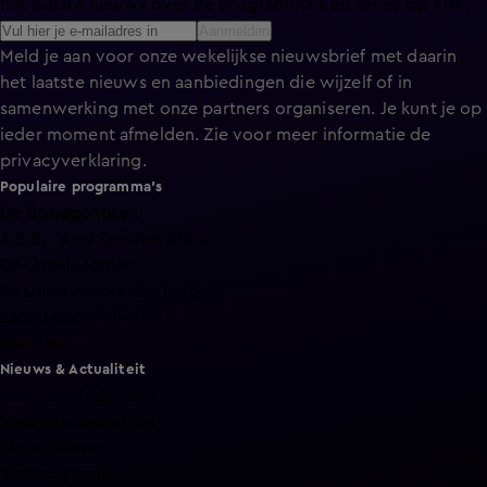
het laatste nieuws over de programma’s en series op KIJK.
Aanmelden
Meld je aan voor onze wekelijkse nieuwsbrief met daarin
het laatste nieuws en aanbiedingen die wijzelf of in
samenwerking met onze partners organiseren. Je kunt je op
ieder moment afmelden. Zie voor meer informatie de
privacyverklaring
.
Populaire programma's
De Bondgenoten
A.S.S. - Anti Survival Show
De Oranjezomer
Mi Dushi: wat is dan liefde?
Lang Leve de Liefde
Het Blok
Nieuws & Actualiteit
Hart van Nederland
Nieuws van de Dag
Shownieuws
Vandaag Inside