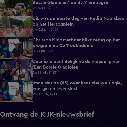
Bossie Gladiolen' op de Vierdaagse
Vr 24 juli, 20:57
Dit was de eerste dag van Radio Noordzee
1:01
op het Hertogplein
Wo 22 juli, 21:07
Christon Kloosterboer blikt terug op het
2:08
programma De Troubadours
Di 21 juli, 13:35
Daar is-ie dan! Bekijk nu de videoclip van
2:58
'Een Bossie Gladiolen'
Do 16 juli, 11:33
Imca Marina (85) over haar nieuwe single,
5:50
energie en levenslust
Wo 15 juli, 14:08
Ontvang de KIJK-nieuwsbrief
Meld je aan voor de nieuwsbrief en blijf op de hoogte van