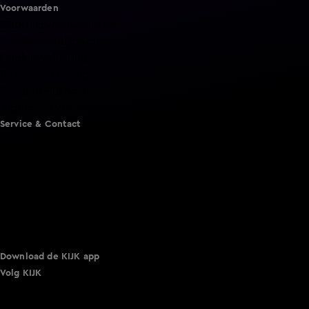
Voorwaarden
Gebruiksvoorwaarden
Cookie instellingen
Cookieverklaring
Privacyverklaring
Toegankelijkheid
Algemene voorwaarden KIJK
Service & Contact
Aanmelden voor een programma
Acties
Adverteren
Smart TV inlog
Over KIJK
Vacatures
Klantenservice
Download de KIJK app
Volg KIJK
©
2026 Talpa Network. Alle rechten voorbehouden. Geen
tekst- en datamining.