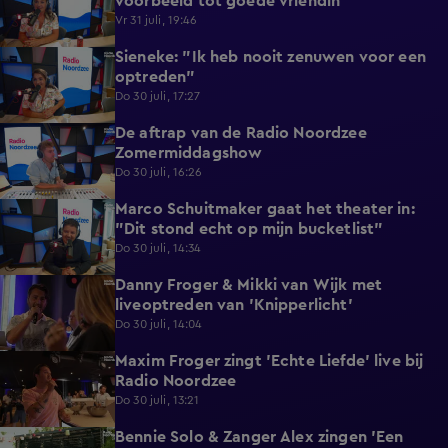
voorbeeld tot goede vriendin
Vr 31 juli, 19:46
Sieneke: "Ik heb nooit zenuwen voor een
5:48
optreden"
Do 30 juli, 17:27
De aftrap van de Radio Noordzee
2:21
Zomermiddagshow
Do 30 juli, 16:26
Marco Schuitmaker gaat het theater in:
2:31
"Dit stond echt op mijn bucketlist"
Do 30 juli, 14:34
Danny Froger & Mikki van Wijk met
0:49
liveoptreden van 'Knipperlicht'
Do 30 juli, 14:04
Maxim Froger zingt 'Echte Liefde' live bij
1:13
Radio Noordzee
Do 30 juli, 13:21
Bennie Solo & Zanger Alex zingen 'Een
3:08