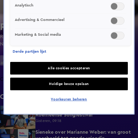
Analytisch
Advertising & Commercieel
Radio Noordzee
Marketing & Social media
Radio Noordzee is 200% Puur Hollands. De grootste
Nederlandstalige hits hoor je hier!
Derde partijen lijst
Laatste
aflevering
Alle cookies accepteren
Clips
Huidige keuze opslaan
Clips
Voorkeuren beheren
Mike Peterson deed mee aan het
2:33
Roemeense Songfestival
Gisteren, 09:18
Sieneke over Marianne Weber: van groot
2:15