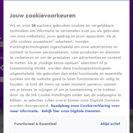
Jouw cookievoorkeuren
Wij en onze
28
partners gebruiken cookies en vergelijkbare
technieken om informatie te verzamelen over jou als gebruiker
van onze website(s), jouw gedrag en jouw apparaten. Als je
„Alle cookies accepteren” selecteert, worden
Uitzending Gemist
Populaire programma's
Zenders
Genres
trackingtechnologieën ingeschakeld om onze advertenties en
Clips
Films
Radio
Smart TV inlog
Shop
content te kunnen personaliseren, onze producten en diensten
te verbeteren en om de prestaties van advertenties en content
Volg KIJK
te meten. Als je „Huidige keuze opslaan” selecteert of je
toestemming intrekt, worden deze trackingtechnologieën
uitgeschakeld. We gebruiken dan enkel functionele en essentiële
Zoeken
cookies om de website goed te laten functioneren en veilig te
houden. Je kunt dit menu op ieder moment opnieuw openen
om je keuzes te wijzigen of om je toestemming in te trekken
door op de link Cookie-instellingen onder aan de webpagina te
Home
Uitzending Gemist
Programma's
De Bondgenoten
De
klikken. Je selecties zullen overal binnen onze Digitale Diensten
Oranjezomer
Livestreams
Shop
worden doorgevoerd.
Raadpleeg onze Cookieverklaring voor
meer informatie.
Bekijk hier onze Digitale Diensten.
Altijd actief
Functioneel & Essentieel