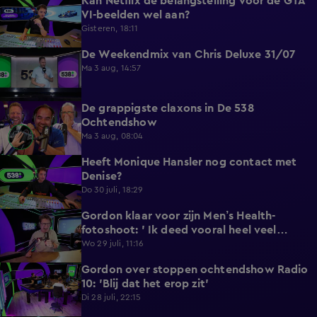
Kan Netflix de belangstelling voor de GTA
5:12
VI-beelden wel aan?
Gisteren, 18:11
De Weekendmix van Chris Deluxe 31/07
24:39
Ma 3 aug, 14:57
De grappigste claxons in De 538
1:36
Ochtendshow
Ma 3 aug, 08:04
Heeft Monique Hansler nog contact met
5:35
Denise?
Do 30 juli, 18:29
Gordon klaar voor zijn Men’s Health-
4:33
fotoshoot: ' Ik deed vooral heel veel
wandelen'.
Wo 29 juli, 11:16
Gordon over stoppen ochtendshow Radio
4:28
10: 'Blij dat het erop zit'
Di 28 juli, 22:15