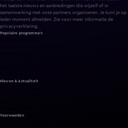
het laatste nieuws en aanbiedingen die wijzelf of in
samenwerking met onze partners organiseren. Je kunt je op
ieder moment afmelden. Zie voor meer informatie de
privacyverklaring
.
Populaire programma's
De Bondgenoten
A.S.S. - Anti Survival Show
De Oranjezomer
Mi Dushi: wat is dan liefde?
Lang Leve de Liefde
Het Blok
Nieuws & Actualiteit
Hart van Nederland
Nieuws van de Dag
Shownieuws
Vandaag Inside
Voorwaarden
Gebruiksvoorwaarden