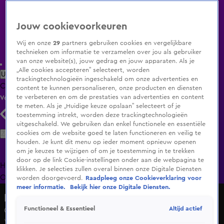
Jouw cookievoorkeuren
Wij en onze
29
partners gebruiken cookies en vergelijkbare
technieken om informatie te verzamelen over jou als gebruiker
van onze website(s), jouw gedrag en jouw apparaten. Als je
„Alle cookies accepteren” selecteert, worden
Uitzending Gemist
Populaire programma's
Zenders
Genres
trackingtechnologieën ingeschakeld om onze advertenties en
Clips
Films
Radio
Smart TV inlog
Shop
content te kunnen personaliseren, onze producten en diensten
te verbeteren en om de prestaties van advertenties en content
Volg KIJK
te meten. Als je „Huidige keuze opslaan” selecteert of je
toestemming intrekt, worden deze trackingtechnologieën
uitgeschakeld. We gebruiken dan enkel functionele en essentiële
Zoeken
cookies om de website goed te laten functioneren en veilig te
houden. Je kunt dit menu op ieder moment opnieuw openen
om je keuzes te wijzigen of om je toestemming in te trekken
door op de link Cookie-instellingen onder aan de webpagina te
Home
Uitzending Gemist
Programma's
De Bondgenoten
De
klikken. Je selecties zullen overal binnen onze Digitale Diensten
Oranjezomer
Livestreams
Shop
worden doorgevoerd.
Raadpleeg onze Cookieverklaring voor
meer informatie.
Bekijk hier onze Digitale Diensten.
Radio 538
Altijd actief
Functioneel & Essentieel
Gullie - Holland, Daar Gaan We bij Evers & co.
Vr 5 juni, 20:18