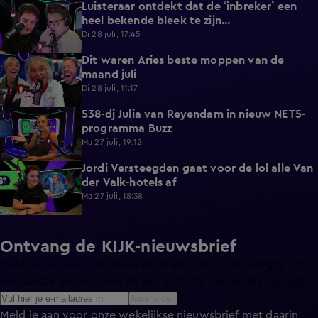
Luisteraar ontdekt dat de ‘inbreker’ een
4:45
heel bekende bleek te zijn...
Di 28 juli, 17:45
Dit waren Aries beste moppen van de
2:23
maand juli
Di 28 juli, 11:17
538-dj Julia van Reyendam in nieuw NET5-
3:09
programma Buzz
Ma 27 juli, 19:12
Jordi Versteegden gaat voor de lol alle Van
4:47
der Valk-hotels af
Ma 27 juli, 18:38
Ontvang de KIJK-nieuwsbrief
Meld je aan voor de nieuwsbrief en blijf op de hoogte van
het laatste nieuws over de programma’s en series op KIJK.
Aanmelden
Meld je aan voor onze wekelijkse nieuwsbrief met daarin