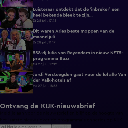
Luisteraar ontdekt dat de ‘inbreker’ een
4:45
heel bekende bleek te zijn...
Di 28 juli, 17:45
Dit waren Aries beste moppen van de
2:23
maand juli
Di 28 juli, 11:17
538-dj Julia van Reyendam in nieuw NET5-
3:09
programma Buzz
Ma 27 juli, 19:12
Jordi Versteegden gaat voor de lol alle Van
4:47
der Valk-hotels af
Ma 27 juli, 18:38
Ontvang de KIJK-nieuwsbrief
Meld je aan voor de nieuwsbrief en blijf op de hoogte van
het laatste nieuws over de programma’s en series op KIJK.
Aanmelden