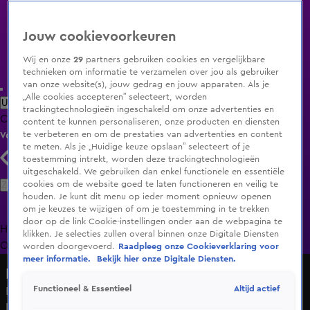
Jouw cookievoorkeuren
Wij en onze
29
partners gebruiken cookies en vergelijkbare
technieken om informatie te verzamelen over jou als gebruiker
van onze website(s), jouw gedrag en jouw apparaten. Als je
„Alle cookies accepteren” selecteert, worden
Uitzending Gemist
Populaire programma's
Zenders
Genres
trackingtechnologieën ingeschakeld om onze advertenties en
Clips
Films
Radio
Smart TV inlog
Shop
content te kunnen personaliseren, onze producten en diensten
te verbeteren en om de prestaties van advertenties en content
Volg KIJK
te meten. Als je „Huidige keuze opslaan” selecteert of je
toestemming intrekt, worden deze trackingtechnologieën
uitgeschakeld. We gebruiken dan enkel functionele en essentiële
Zoeken
cookies om de website goed te laten functioneren en veilig te
houden. Je kunt dit menu op ieder moment opnieuw openen
om je keuzes te wijzigen of om je toestemming in te trekken
door op de link Cookie-instellingen onder aan de webpagina te
Home
Uitzending Gemist
Programma's
De Bondgenoten
De
klikken. Je selecties zullen overal binnen onze Digitale Diensten
Oranjezomer
Livestreams
Shop
worden doorgevoerd.
Raadpleeg onze Cookieverklaring voor
meer informatie.
Bekijk hier onze Digitale Diensten.
Radio 538
Altijd actief
Functioneel & Essentieel
Boer Frank zaait per ongeluk 85.000 vierkante meter
klaprozen in plaats van gras