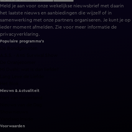
Meld je aan voor onze wekelijkse nieuwsbrief met daarin
het laatste nieuws en aanbiedingen die wijzelf of in
samenwerking met onze partners organiseren. Je kunt je op
ieder moment afmelden. Zie voor meer informatie de
privacyverklaring
.
Populaire programma's
De Bondgenoten
A.S.S. - Anti Survival Show
De Oranjezomer
Mi Dushi: wat is dan liefde?
Lang Leve de Liefde
Het Blok
Nieuws & Actualiteit
Hart van Nederland
Nieuws van de Dag
Shownieuws
Vandaag Inside
Voorwaarden