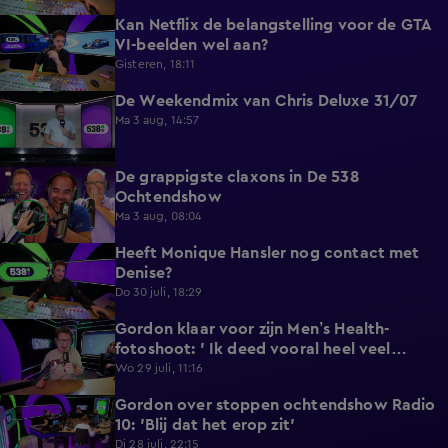
Kan Netflix de belangstelling voor de GTA
5:12
VI-beelden wel aan?
Gisteren, 18:11
De Weekendmix van Chris Deluxe 31/07
24:39
Ma 3 aug, 14:57
De grappigste claxons in De 538
1:36
Ochtendshow
Ma 3 aug, 08:04
Heeft Monique Hansler nog contact met
5:35
Denise?
Do 30 juli, 18:29
Gordon klaar voor zijn Men’s Health-
4:33
fotoshoot: ' Ik deed vooral heel veel
wandelen'.
Wo 29 juli, 11:16
Gordon over stoppen ochtendshow Radio
4:28
10: 'Blij dat het erop zit'
Di 28 juli, 22:15