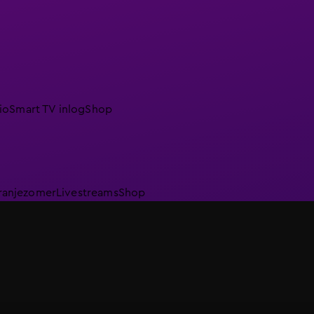
io
Smart TV inlog
Shop
ranjezomer
Livestreams
Shop