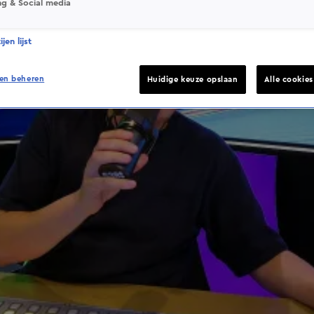
ng & Social media
jen lijst
en beheren
Huidige keuze opslaan
Alle cookie