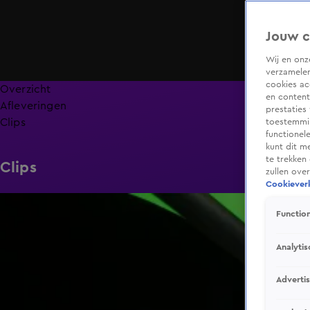
Jouw c
Wij en on
verzamelen
cookies ac
Overzicht
en content
Afleveringen
prestaties
Clips
toestemmin
functionel
kunt dit m
te trekken
Clips
zullen ove
Cookieverk
4:54
Function
Analytis
Adverti