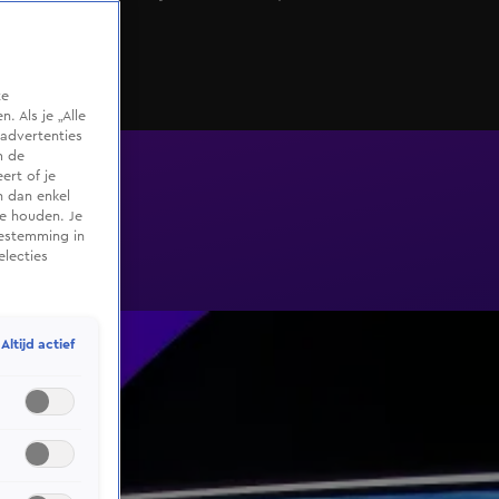
hier!
te
 Als je „Alle
advertenties
m de
ert of je
n dan enkel
te houden. Je
oestemming in
electies
Altijd actief