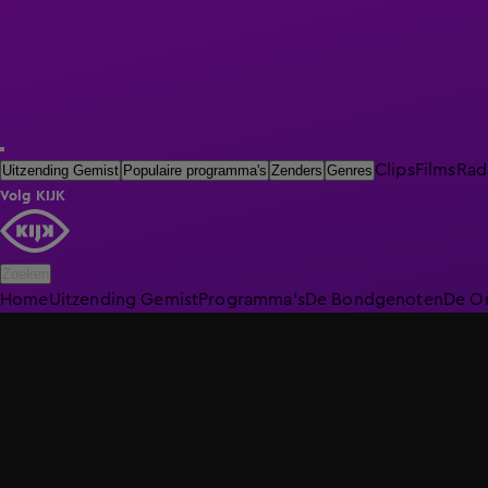
Clips
Films
Rad
Uitzending Gemist
Populaire programma's
Zenders
Genres
Volg KIJK
Zoeken
Home
Uitzending Gemist
Programma's
De Bondgenoten
De O