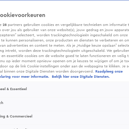
ookievoorkeuren
ze
28
partners gebruiken cookies en vergelijkbare technieken om informatie 
 over jou als gebruiker van onze website(s), jouw gedrag en jouw apparaten.
cepteren” selecteert, worden trackingtechnologieën ingeschakeld om onze 
 te kunnen personaliseren, onze producten en diensten te verbeteren en o
 van advertenties en content te meten. Als je „Huidige keuze opslaan” selecte
g intrekt, worden deze trackingtechnologieën uitgeschakeld. We gebruike
e en essentiële cookies om de website goed te laten functioneren en veilig 
enu op ieder moment opnieuw openen om je keuzes te wijzigen of om je t
 door op de link Cookie-instellingen onder aan de webpagina te klikken. Je s
ral binnen onze Digitale Diensten worden doorgevoerd.
Raadpleeg onze
laring voor meer informatie.
Bekijk hier onze Digitale Diensten.
eel & Essentieel
ch
sing & Commercieel