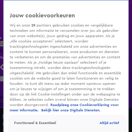
Jouw cookievoorkeuren
Wij en onze
29
partners gebruiken cookies en vergelijkbare
technieken om informatie te verzamelen over jou als gebruiker
van onze website(s), jouw gedrag en jouw apparaten. Als je
„Alle cookies accepteren” selecteert, worden
Uitzending Gemist
Populaire programma's
Zenders
Genres
trackingtechnologieën ingeschakeld om onze advertenties en
Clips
Films
Radio
Smart TV inlog
Shop
content te kunnen personaliseren, onze producten en diensten
te verbeteren en om de prestaties van advertenties en content
Volg KIJK
te meten. Als je „Huidige keuze opslaan” selecteert of je
toestemming intrekt, worden deze trackingtechnologieën
uitgeschakeld. We gebruiken dan enkel functionele en essentiële
Zoeken
cookies om de website goed te laten functioneren en veilig te
houden. Je kunt dit menu op ieder moment opnieuw openen
om je keuzes te wijzigen of om je toestemming in te trekken
door op de link Cookie-instellingen onder aan de webpagina te
Home
Uitzending Gemist
Programma's
De Bondgenoten
De
klikken. Je selecties zullen overal binnen onze Digitale Diensten
Oranjezomer
Livestreams
Shop
worden doorgevoerd.
Raadpleeg onze Cookieverklaring voor
meer informatie.
Bekijk hier onze Digitale Diensten.
Radio 538
Altijd actief
Functioneel & Essentieel
Noa Vahle
Vr 5 juni, 15:30