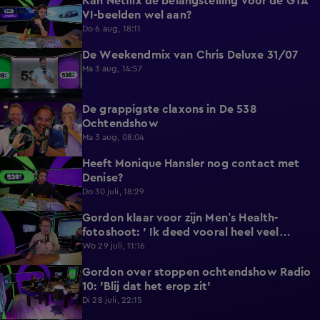
Kan Netflix de belangstelling voor de GTA
5:12
VI-beelden wel aan?
Do 6 aug, 18:11
De Weekendmix van Chris Deluxe 31/07
24:39
Ma 3 aug, 14:57
De grappigste claxons in De 538
1:36
Ochtendshow
Ma 3 aug, 08:04
Heeft Monique Hansler nog contact met
5:35
Denise?
Do 30 juli, 18:29
Gordon klaar voor zijn Men’s Health-
4:33
fotoshoot: ' Ik deed vooral heel veel
wandelen'.
Wo 29 juli, 11:16
Gordon over stoppen ochtendshow Radio
4:28
10: 'Blij dat het erop zit'
Di 28 juli, 22:15