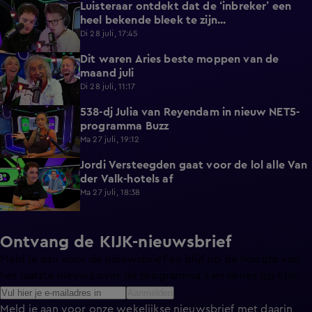
Luisteraar ontdekt dat de ‘inbreker’ een
4:45
heel bekende bleek te zijn...
Di 28 juli, 17:45
Dit waren Aries beste moppen van de
2:23
maand juli
Di 28 juli, 11:17
538-dj Julia van Reyendam in nieuw NET5-
3:09
programma Buzz
Ma 27 juli, 19:12
Jordi Versteegden gaat voor de lol alle Van
4:47
der Valk-hotels af
Ma 27 juli, 18:38
Ontvang de KIJK-nieuwsbrief
Meld je aan voor de nieuwsbrief en blijf op de hoogte van
het laatste nieuws over de programma’s en series op KIJK.
Aanmelden
Meld je aan voor onze wekelijkse nieuwsbrief met daarin