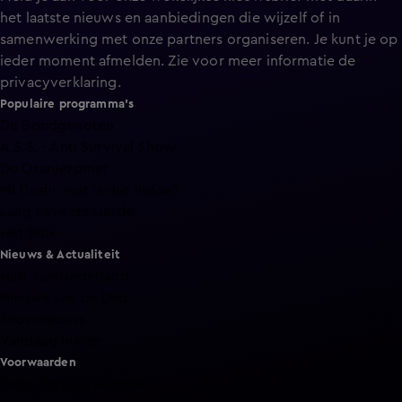
het laatste nieuws en aanbiedingen die wijzelf of in
samenwerking met onze partners organiseren. Je kunt je op
ieder moment afmelden. Zie voor meer informatie de
privacyverklaring
.
Populaire programma's
De Bondgenoten
A.S.S. - Anti Survival Show
De Oranjezomer
Mi Dushi: wat is dan liefde?
Lang Leve de Liefde
Het Blok
Nieuws & Actualiteit
Hart van Nederland
Nieuws van de Dag
Shownieuws
Vandaag Inside
Voorwaarden
Gebruiksvoorwaarden