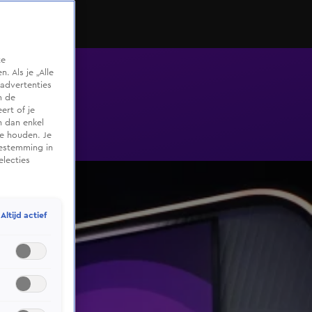
te
 Als je „Alle
advertenties
m de
ert of je
n dan enkel
te houden. Je
oestemming in
electies
Altijd actief