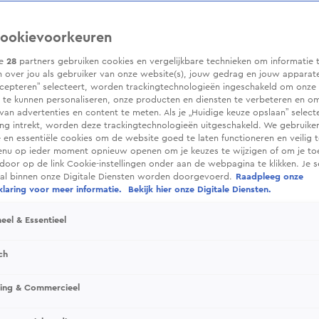
ookievoorkeuren
ze
28
partners gebruiken cookies en vergelijkbare technieken om informatie 
 over jou als gebruiker van onze website(s), jouw gedrag en jouw apparaten.
cepteren” selecteert, worden trackingtechnologieën ingeschakeld om onze 
 te kunnen personaliseren, onze producten en diensten te verbeteren en o
 van advertenties en content te meten. Als je „Huidige keuze opslaan” selecte
g intrekt, worden deze trackingtechnologieën uitgeschakeld. We gebruike
e en essentiële cookies om de website goed te laten functioneren en veilig 
enu op ieder moment opnieuw openen om je keuzes te wijzigen of om je t
 door op de link Cookie-instellingen onder aan de webpagina te klikken. Je s
ral binnen onze Digitale Diensten worden doorgevoerd.
Raadpleeg onze
laring voor meer informatie.
Bekijk hier onze Digitale Diensten.
eel & Essentieel
ch
sing & Commercieel