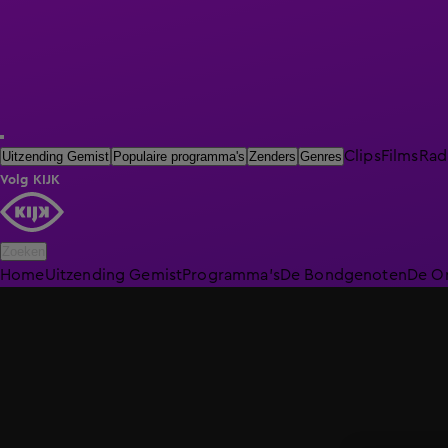
Clips
Films
Rad
Uitzending Gemist
Populaire programma's
Zenders
Genres
Volg KIJK
Zoeken
Home
Uitzending Gemist
Programma's
De Bondgenoten
De O