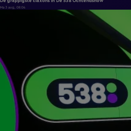
De grappigste claxons in De 538 Ochtendshow
Ma 3 aug, 08:04
5:35