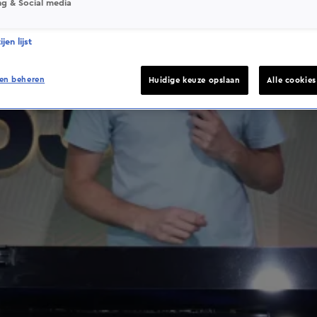
ng & Social media
jen lijst
en beheren
Huidige keuze opslaan
Alle cookie