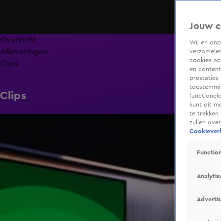
Jouw c
Overzicht
Wij en on
Afleveringen
verzamelen
cookies ac
Clips
en content
prestaties
toestemmin
Clips
functionel
kunt dit m
te trekken
24:39
zullen ove
Cookieverk
Function
Analytis
Adverti