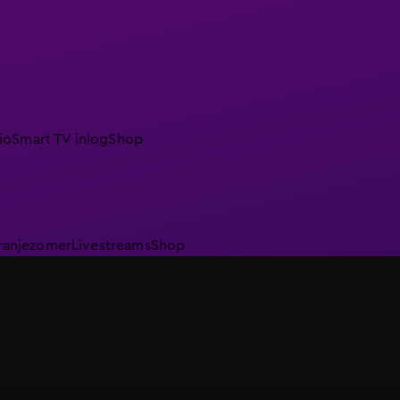
io
Smart TV inlog
Shop
ranjezomer
Livestreams
Shop